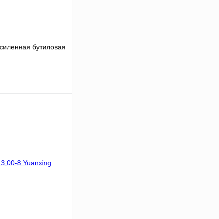
усиленная бутиловая
В корзину
К сравнению
В
аличии