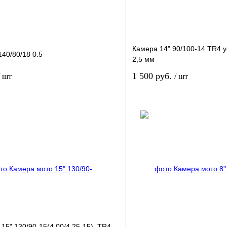
Камера 14" 90/100-14 TR4 
40/80/18 0.5
2,5 мм
1 500 руб.
/ шт
/ шт
В корзину
лик
К сравнению
Купить в 1 клик
В
В избранное
наличии
н
15" 130/90-15(4.00/4.25-15), TR4