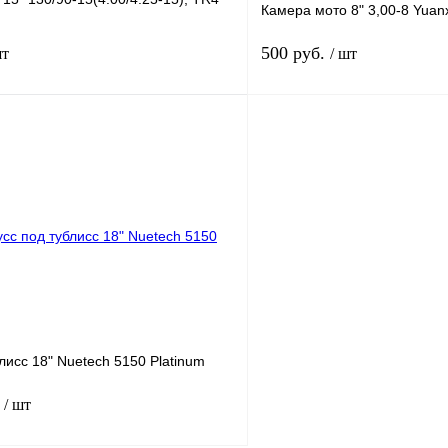
Камера мото 8" 3,00-8 Yuan
500 руб.
шт
/ шт
В корзину
лик
К сравнению
Купить в 1 клик
В
В избранное
наличии
н
лисс 18" Nuetech 5150 Platinum
.
/ шт