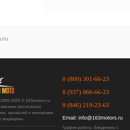
АРЫ
8 (800) 301-66-23
8 (937) 066-66-23
 2005-2025 © 163motors.ru
8 (846) 219-23-63
-магазин (мотосалон)
ки, запчастей и экипировки.
Email:
info@163motors.ru
а защищены.
График работы: Ежедневно с