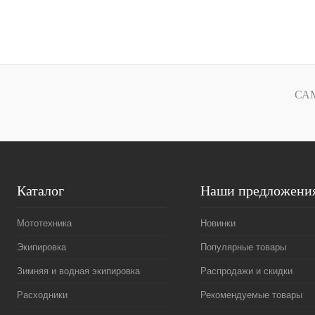
В корзину
Купить в 1 клик
К сравнению
Купить в 1 к
В избранное
В
В избранное
СА
наличии
Каталог
Наши предложени
Мототехника
Новинки
Экипировка
Популярные товары
Зимняя и водная экипировка
Распродажи и скидки
Расходники
Рекомендуемые товары