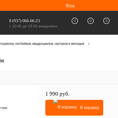
Вход
8 (937) 066-66-23
0
0
0
с 10:00 до 19:00 ежедневно
•
оциклов, питбайков, квадроциклов, скутеров и мопедов
мм
1 990 руб.
В корзину
отзыв