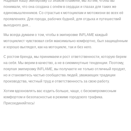
Надевая нашу экипировку со знаком пламени, мы хотим, чтобы вы
понимали, что она создана с огнём в сердцах и глазах для таких же
единомышленников. Со страстью к мотоциклам и мотожизни во всех её
проявлениях. Для города, рабочих будней, для отдыха и путешествий
выходного дня...
Мы всегда думаем о том, чтобы в экипировке INFLAME каждый
мотоциклист чувствовал себя максимально комфортно, был защищённым
и хорошо выглядел, как на мотоцикле, так и без него.
С ростом бренда, мы принимаем и рост ответственности, которую берем
на себя. Мы верим в качество, а не в сиюминутные тенденции. Поэтому,
покупая экипировку INFLAME, вы получаете не только отличный продукт,
но и становитесь частью сообщества людей, уважающих традиции
производства, честный труд и ответственность за свою работу.
Хотим вдохновлять вас ездить больше, чаще, с бескомпромиссным
комфортом и безопасностью в режиме городского трафика.
Присоединяйтесь!