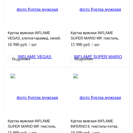
Куртка мужская INFLAME
Куртка мужская INFLAME
VEGAS, хлопок+арамид, синий,
SUPER MARIO WP, текстиль,
L
черный, XXL
16 990 руб.
/ шт
15 990 руб.
/ шт
Подробнее
Подробнее
Куртка мужская INFLAME
Куртка мужская INFLAME
SUPER MARIO WP, текстиль,
INFERNO II, текстиль+сетка,
черный, L
черный, XXXL
15 990 руб.
/ шт
10 500 руб.
/ шт