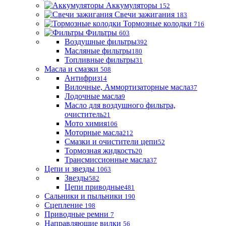
Аккумуляторы
152
Свечи зажигания
183
Тормозные колодки
716
Фильтры
603
Воздушные фильтры
392
Масляные фильтры
180
Топливные фильтры
31
Масла и смазки
508
Антифриз
14
Вилочные, Аммортизаторные масла
37
Лодочные масла
9
Масло для воздушного фильтра,
очиститель
21
Мото химия
106
Моторные масла
212
Смазки и очистители цепи
52
Тормозная жидкость
20
Трансмиссионные масла
37
Цепи и звезды
1063
Звезды
582
Цепи приводные
481
Сальники и пыльники
190
Сцепление
198
Приводные ремни
7
Направляющие вилки
56