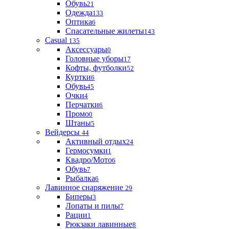
Обувь
21
Одежда
133
Оптика
6
Спасательные жилеты
143
Casual
135
Аксессуары
0
Головные уборы
17
Кофты, футболки
52
Куртки
6
Обувь
45
Очки
4
Перчатки
6
Промо
0
Штаны
5
Вейдерсы
44
Активный отдых
24
Гермосумки
1
Квадро/Мото
6
Обувь
7
Рыбалка
6
Лавинное снаряжение
29
Биперы
3
Лопаты и пилы
7
Рации
1
Рюкзаки лавинные
8