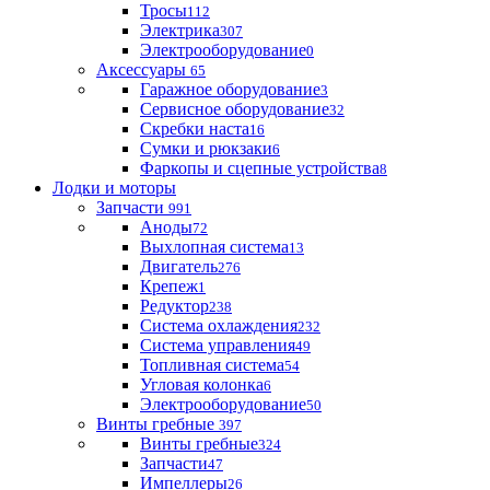
Тросы
112
Электрика
307
Электрооборудование
0
Аксессуары
65
Гаражное оборудование
3
Сервисное оборудование
32
Скребки наста
16
Сумки и рюкзаки
6
Фаркопы и сцепные устройства
8
Лодки и моторы
Запчасти
991
Аноды
72
Выхлопная система
13
Двигатель
276
Крепеж
1
Редуктор
238
Система охлаждения
232
Система управления
49
Топливная система
54
Угловая колонка
6
Электрооборудование
50
Винты гребные
397
Винты гребные
324
Запчасти
47
Импеллеры
26