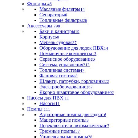
Фильтры
46
Масляные фильтры
14
Сепараторы
6
Топливные фильтры
26
Аксессуары
798
Баки и канистры
19
Корпус
60
Мебель судовая
37
Оборудование для лодок ПВХ
14
Помывочные комплекты
13
Сервисное оборудование
6
Система управления
213
Топливная система
47
Фановая система
8
Шланги, патрубки, горловины
22
Электрооборудование
267
Якорно-швартовое оборудование
92
Насосы для ПВХ
11
Насосы
11
Помпы
111
Аэраторные помпы для садка
16
Мацераторные помпы
3
Переключатели автоматические
7
Трюмные помпы
57
Универсальные помпы
28