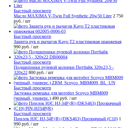
Быстрый просмотр
Масло MAXIMA V-Twin Full Synthetic 20w50 Liter
2 750
руб.
/ шт
Быстрый просмотр
Защита рук и рычагов Kayo T2 пластиковая оранжевая
990 руб.
/ шт
Быстрый просмотр
Подшипники рулевой колонки Питбайк 320x23,5 -
320x22
800 руб.
/ шт
Быстрый просмотр
Застежка ремешка для мотобот Scoyco MBM009
(черный, универс.)
490 руб.
/ шт
Быстрый просмотр
Пинлок HJC HJ-34P (R) (DKS463) Прозрачный (C10)
1
990 руб.
/ шт