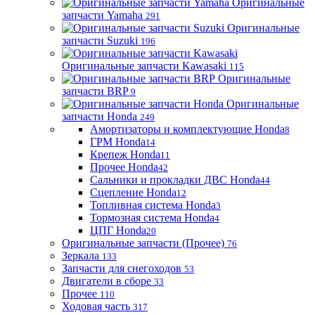
Оригинальные
запчасти Yamaha
291
Оригинальные
запчасти Suzuki
196
Оригинальные запчасти Kawasaki
115
Оригинальные
запчасти BRP
9
Оригинальные
запчасти Honda
249
Амортизаторы и комплектующие Honda
8
ГРМ Honda
14
Крепеж Honda
11
Прочее Honda
42
Сальники и прокладки ДВС Honda
44
Сцепление Honda
12
Топливная система Honda
3
Тормозная система Honda
4
ЦПГ Honda
20
Оригинальные запчасти (Прочее)
76
Зеркала
133
Запчасти для снегоходов
53
Двигатели в сборе
33
Прочее
110
Ходовая часть
317