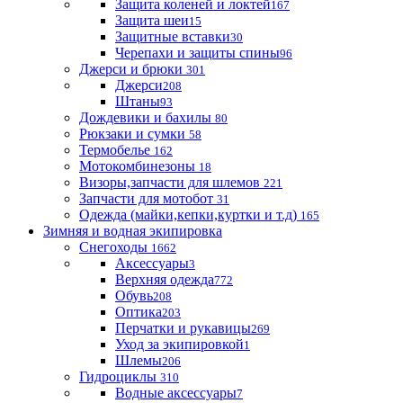
Защита коленей и локтей
167
Защита шеи
15
Защитные вставки
30
Черепахи и защиты спины
96
Джерси и брюки
301
Джерси
208
Штаны
93
Дождевики и бахилы
80
Рюкзаки и сумки
58
Термобелье
162
Мотокомбинезоны
18
Визоры,запчасти для шлемов
221
Запчасти для мотобот
31
Одежда (майки,кепки,куртки и т.д)
165
Зимняя и водная экипировка
Снегоходы
1662
Аксессуары
3
Верхняя одежда
772
Обувь
208
Оптика
203
Перчатки и рукавицы
269
Уход за экипировкой
1
Шлемы
206
Гидроциклы
310
Водные аксессуары
7