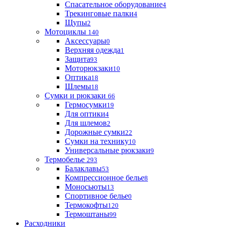
Спасательное оборудование
4
Трекинговые палки
4
Щупы
2
Мотоциклы
140
Аксессуары
0
Верхняя одежда
1
Защита
93
Моторюкзаки
10
Оптика
18
Шлемы
18
Сумки и рюкзаки
66
Гермосумки
19
Для оптики
4
Для шлемов
2
Дорожные сумки
22
Сумки на технику
10
Универсальные рюкзаки
9
Термобелье
293
Балаклавы
53
Компрессионное белье
8
Моносьюты
13
Спортивное белье
0
Термокофты
120
Термоштаны
99
Расходники