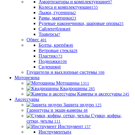
Амортизаторы и комплектующие
97
Колеса и комплектующие
155
Лыжи, гусеницы
2
Рамы, маятники
23
Рулевые наконечники, шаровые опоры
25
Сайлентблоки
8
Траверсы
7
Обвес
401
Болты, крепёж
46
Ветровые стекла
28
Пластик
173
Подножки
106
Сидения
48
Глушители и выхлопные системы
106
Моторезина
Мотошины
1311
Квадрошины
285
Камеры и аксессуары
245
Аксессуары
Защита эндуро
125
Гарнитуры и экшн-камеры
48
Сумки, кофры,
сетки, чехлы
111
Инструмент
157
Инструменты
84