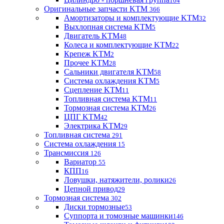
104
Оригинальные запчасти KTM
366
Амортизаторы и комплектующие KTM
32
Выхлопная система KTM
5
Двигатель KTM
48
Колеса и комплектующие KTM
22
Крепеж KTM
2
Прочее KTM
28
Сальники двигателя KTM
58
Система охлаждения KTM
5
Сцепление KTM
11
Топливная система KTM
11
Тормозная система KTM
26
ЦПГ KTM
42
Электрика KTM
29
Топливная система
291
Система охлаждения
15
Трансмиссия
126
Вариатор
55
КПП
16
Ловушки, натяжители, ролики
26
Цепной привод
29
Тормозная система
302
Диски тормозные
53
Суппорта и томозные машинки
146