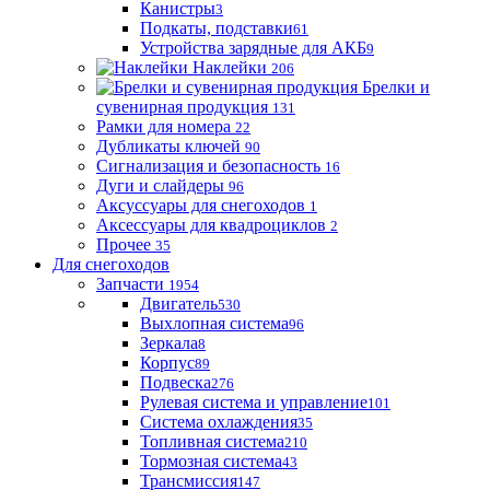
Канистры
3
Подкаты, подставки
61
Устройства зарядные для АКБ
9
Наклейки
206
Брелки и
сувенирная продукция
131
Рамки для номера
22
Дубликаты ключей
90
Сигнализация и безопасность
16
Дуги и слайдеры
96
Аксуссуары для снегоходов
1
Аксессуары для квадроциклов
2
Прочее
35
Для снегоходов
Запчасти
1954
Двигатель
530
Выхлопная система
96
Зеркала
8
Корпус
89
Подвеска
276
Рулевая система и управление
101
Система охлаждения
35
Топливная система
210
Тормозная система
43
Трансмиссия
147