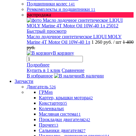
Подшипники колес
141
Ремкомплекты и подшипники
11
распродажа
Быстрый просмотр
Масло лодочное синтетическое LIQUI MOLY
Marine 4T Motor Oil 10W-40 1л
1 260 руб.
/ шт
1 400
руб.
В корзину
Подробнее
Купить в 1 клик
Сравнение
В избранное
В наличии
Запчасти
Двигатель
526
ГРМ
46
Картер, крышки мотора
42
Кикстартер
35
Коленвалы
6
Масляная система
11
Прокладки двигателя
242
Прочее
13
Сальники двигателя
27
Цилиндро - поршневая группа