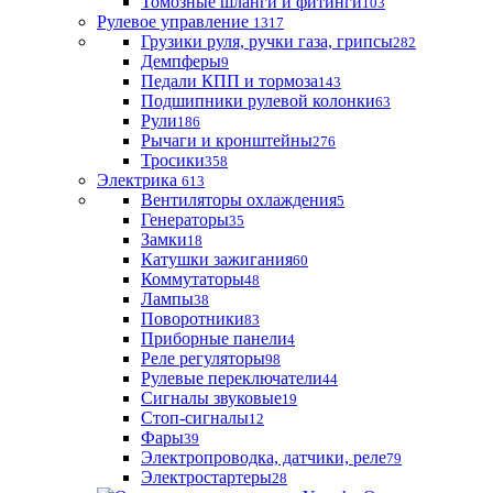
Томозные шланги и фитинги
103
Рулевое управление
1317
Грузики руля, ручки газа, грипсы
282
Демпферы
9
Педали КПП и тормоза
143
Подшипники рулевой колонки
63
Рули
186
Рычаги и кронштейны
276
Тросики
358
Электрика
613
Вентиляторы охлаждения
5
Генераторы
35
Замки
18
Катушки зажигания
60
Коммутаторы
48
Лампы
38
Поворотники
83
Приборные панели
4
Реле регуляторы
98
Рулевые переключатели
44
Сигналы звуковые
19
Стоп-сигналы
12
Фары
39
Электропроводка, датчики, реле
79
Электростартеры
28