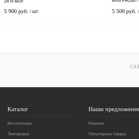
MX5 PR250 / 
28 R-tech
MAX 300 PR
5 900 руб.
5 500 руб.
/ шт
В корзину
Купить в 1 клик
К сравнению
Купить в 1 к
В избранное
В
В избранное
СА
наличии
Каталог
Наши предложени
Мототехника
Новинки
Экипировка
Популярные товары