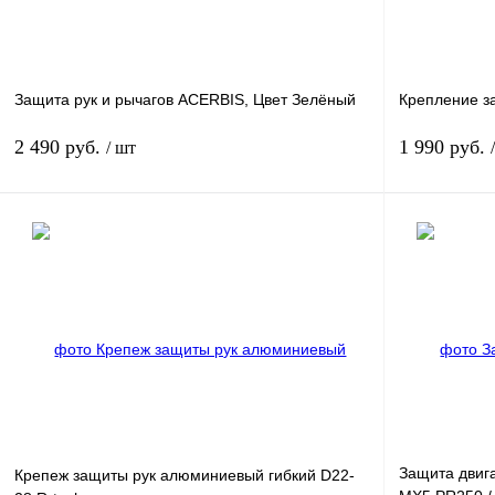
Защита рук и рычагов ACERBIS, Цвет Зелёный
Крепление з
2 490 руб.
1 990 руб.
/ шт
В корзину
Купить в 1 клик
К сравнению
Купить в 1 к
В избранное
В
В избранное
наличии
Защита двиг
Крепеж защиты рук алюминиевый гибкий D22-