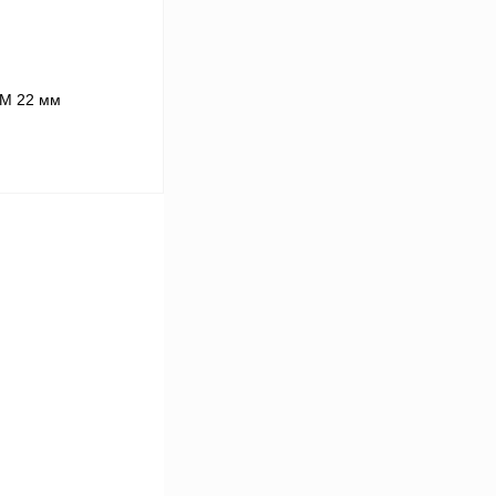
OM 22 мм
В корзину
К сравнению
В
аличии