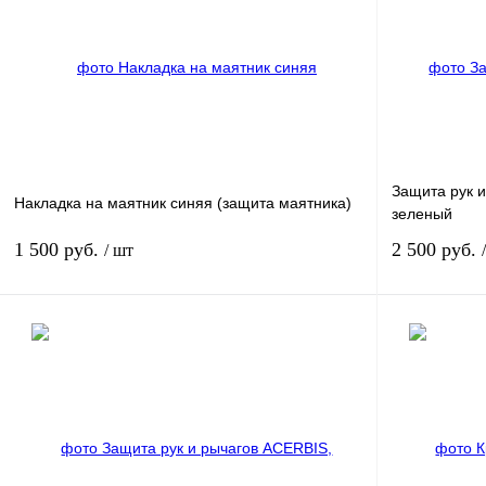
Защита рук и 
Накладка на маятник синяя (защита маятника)
зеленый
1 500 руб.
2 500 руб.
/ шт
В корзину
Купить в 1 клик
К сравнению
Купить в 1 к
В избранное
В
В избранное
наличии