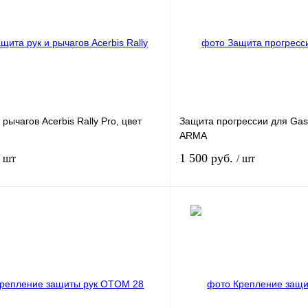
рычагов Acerbis Rally Pro, цвет
Защита прогрессии для GasG
ARMA
1 500 руб.
/ шт
/ шт
В корзину
лик
К сравнению
Купить в 1 клик
В
В избранное
наличии
н