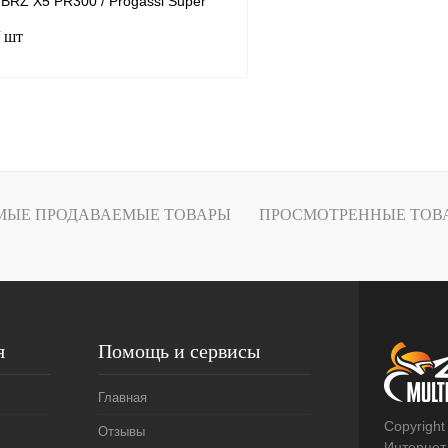
BRZ X5 PR300 / Progassi Super
O
/ шт
В корзину
лик
К сравнению
В
МЫЕ ПРОДАВАЕМЫЕ ТОВАРЫ
ПРОСМОТРЕННЫЕ ТОВ
наличии
я
Помощь и сервисы
Главная
Copyright
Отзывы
Интернет