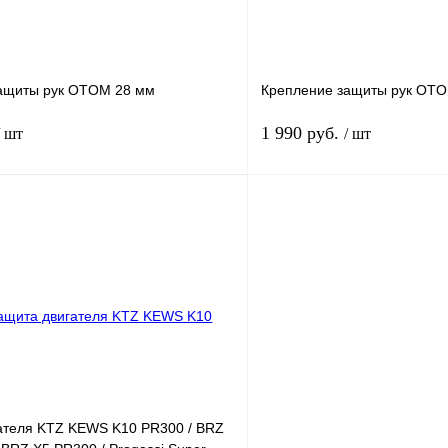
ащиты рук OTOM 28 мм
Крепление защиты рук OT
1 990 руб.
/ шт
/ шт
В корзину
лик
К сравнению
Купить в 1 клик
В
В избранное
наличии
н
ателя KTZ KEWS K10 PR300 / BRZ