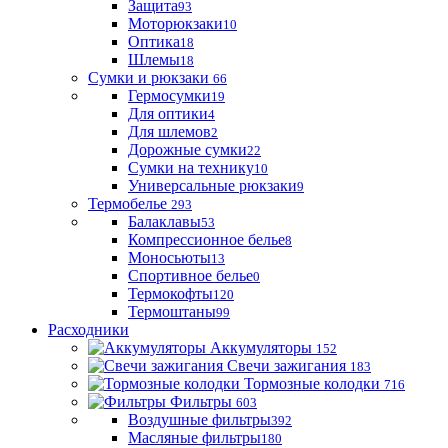
Защита
93
Моторюкзаки
10
Оптика
18
Шлемы
18
Сумки и рюкзаки
66
Гермосумки
19
Для оптики
4
Для шлемов
2
Дорожные сумки
22
Сумки на технику
10
Универсальные рюкзаки
9
Термобелье
293
Балаклавы
53
Компрессионное белье
8
Моносьюты
13
Спортивное белье
0
Термокофты
120
Термоштаны
99
Расходники
Аккумуляторы
152
Свечи зажигания
183
Тормозные колодки
716
Фильтры
603
Воздушные фильтры
392
Масляные фильтры
180