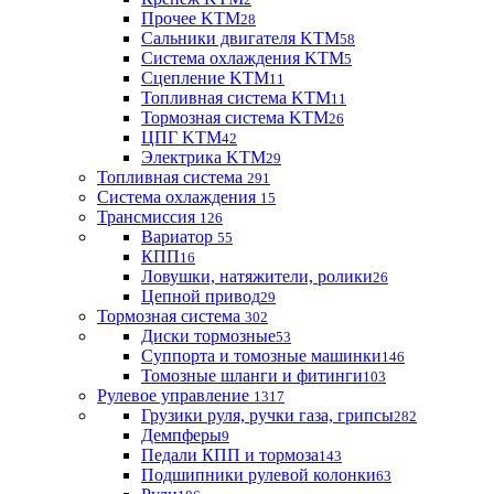
Прочее KTM
28
Сальники двигателя KTM
58
Система охлаждения KTM
5
Сцепление KTM
11
Топливная система KTM
11
Тормозная система KTM
26
ЦПГ KTM
42
Электрика KTM
29
Топливная система
291
Система охлаждения
15
Трансмиссия
126
Вариатор
55
КПП
16
Ловушки, натяжители, ролики
26
Цепной привод
29
Тормозная система
302
Диски тормозные
53
Суппорта и томозные машинки
146
Томозные шланги и фитинги
103
Рулевое управление
1317
Грузики руля, ручки газа, грипсы
282
Демпферы
9
Педали КПП и тормоза
143
Подшипники рулевой колонки
63