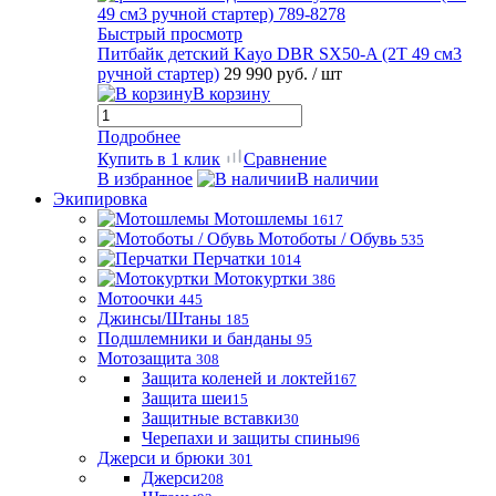
Быстрый просмотр
Питбайк детский Kayo DBR SX50-A (2T 49 см3
ручной стартер)
29 990 руб.
/ шт
В корзину
Подробнее
Купить в 1 клик
Сравнение
В избранное
В наличии
Экипировка
Мотошлемы
1617
Мотоботы / Обувь
535
Перчатки
1014
Мотокуртки
386
Мотоочки
445
Джинсы/Штаны
185
Подшлемники и банданы
95
Мотозащита
308
Защита коленей и локтей
167
Защита шеи
15
Защитные вставки
30
Черепахи и защиты спины
96
Джерси и брюки
301
Джерси
208