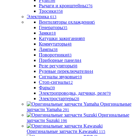
Рули
186
Рычаги и кронштейны
276
Тросики
358
Электрика
613
Вентиляторы охлаждения
5
Генераторы
35
Замки
18
Катушки зажигания
60
Коммутаторы
48
Лампы
38
Поворотники
83
Приборные панели
4
Реле регуляторы
98
Рулевые переключатели
44
Сигналы звуковые
19
Стоп-сигналы
12
Фары
39
Электропроводка, датчики, реле
79
Электростартеры
28
Оригинальные
запчасти Yamaha
291
Оригинальные
запчасти Suzuki
196
Оригинальные запчасти Kawasaki
115