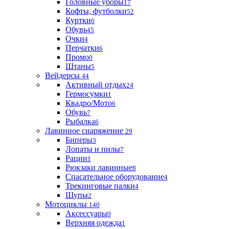
Головные уборы
17
Кофты, футболки
52
Куртки
6
Обувь
45
Очки
4
Перчатки
6
Промо
0
Штаны
5
Вейдерсы
44
Активный отдых
24
Гермосумки
1
Квадро/Мото
6
Обувь
7
Рыбалка
6
Лавинное снаряжение
29
Биперы
3
Лопаты и пилы
7
Рации
1
Рюкзаки лавинные
8
Спасательное оборудование
4
Трекинговые палки
4
Щупы
2
Мотоциклы
140
Аксессуары
0
Верхняя одежда
1