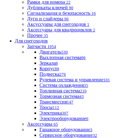
Рамки для номера
22
Дубликаты ключей
90
Сигнализация и безопасность
16
Дуги и слайдеры
96
Аксуссуары для снегоходов
1
Аксессуары для квадроциклов
2
Прочее
35
Для снегоходов
Запчасти
1954
Двигатель
530
Выхлопная система
96
Зеркала
8
Корпус
89
Подвеска
276
Рулевая система и управление
101
Система охлаждения
35
Топливная система
210
Тормозная система
43
Трансмиссия
147
Тросы
112
Электрика
307
Электрооборудование
0
Аксессуары
65
Гаражное оборудование
3
Сервисное оборудование
32