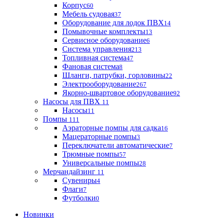
Корпус
60
Мебель судовая
37
Оборудование для лодок ПВХ
14
Помывочные комплекты
13
Сервисное оборудование
6
Система управления
213
Топливная система
47
Фановая система
8
Шланги, патрубки, горловины
22
Электрооборудование
267
Якорно-швартовое оборудование
92
Насосы для ПВХ
11
Насосы
11
Помпы
111
Аэраторные помпы для садка
16
Мацераторные помпы
3
Переключатели автоматические
7
Трюмные помпы
57
Универсальные помпы
28
Мерчандайзинг
11
Сувениры
4
Флаги
7
Футболки
0
Новинки