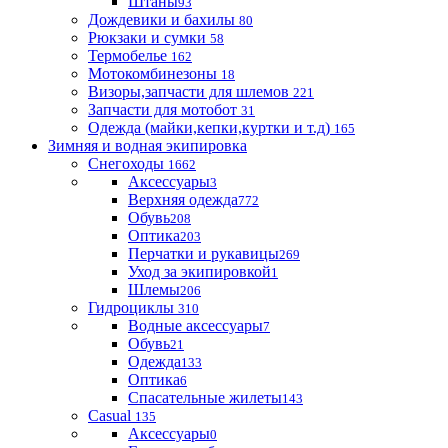
Штаны
93
Дождевики и бахилы
80
Рюкзаки и сумки
58
Термобелье
162
Мотокомбинезоны
18
Визоры,запчасти для шлемов
221
Запчасти для мотобот
31
Одежда (майки,кепки,куртки и т.д)
165
Зимняя и водная экипировка
Снегоходы
1662
Аксессуары
3
Верхняя одежда
772
Обувь
208
Оптика
203
Перчатки и рукавицы
269
Уход за экипировкой
1
Шлемы
206
Гидроциклы
310
Водные аксессуары
7
Обувь
21
Одежда
133
Оптика
6
Спасательные жилеты
143
Casual
135
Аксессуары
0