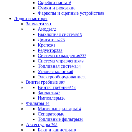
Скребки наста
16
Сумки и рюкзаки
6
Фаркопы и сцепные устройства
8
Лодки и моторы
Запчасти
991
Аноды
72
Выхлопная система
13
Двигатель
276
Крепеж
1
Редуктор
238
Система охлаждения
232
Система управления
49
Топливная система
54
Угловая колонка
6
Электрооборудование
50
Винты гребные
397
Винты гребные
324
Запчасти
47
Импеллеры
26
Фильтры
46
Масляные фильтры
14
Сепараторы
6
Топливные фильтры
26
Аксессуары
798
Баки и канистры
19