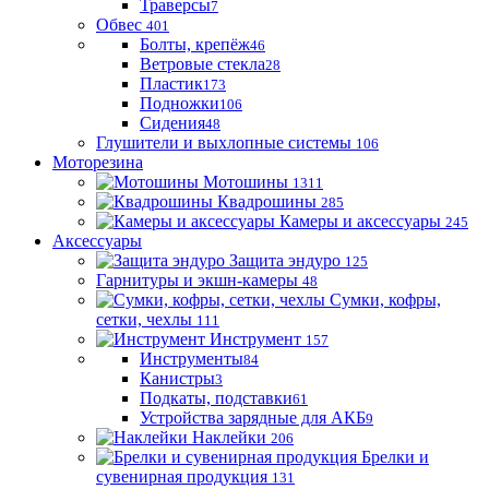
Траверсы
7
Обвес
401
Болты, крепёж
46
Ветровые стекла
28
Пластик
173
Подножки
106
Сидения
48
Глушители и выхлопные системы
106
Моторезина
Мотошины
1311
Квадрошины
285
Камеры и аксессуары
245
Аксессуары
Защита эндуро
125
Гарнитуры и экшн-камеры
48
Сумки, кофры,
сетки, чехлы
111
Инструмент
157
Инструменты
84
Канистры
3
Подкаты, подставки
61
Устройства зарядные для АКБ
9
Наклейки
206
Брелки и
сувенирная продукция
131