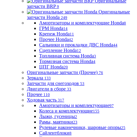
Оригинальные
запчасти BRP
9
Оригинальные
запчасти Honda
249
Амортизаторы и комплектующие Honda
8
ГРМ Honda
14
Крепеж Honda
11
Прочее Honda
42
Сальники и прокладки ДВС Honda
44
Сцепление Honda
12
Топливная система Honda
3
Тормозная система Honda
4
ЦПГ Honda
20
Оригинальные запчасти (Прочее)
76
Зеркала
133
Запчасти для снегоходов
53
Двигатели в сборе
33
Прочее
110
Ходовая часть
317
Амортизаторы и комплектующие
97
Колеса и комплектующие
155
Лыжи, гусеницы
2
Рамы, маятники
23
Рулевые наконечники, шаровые опоры
25
Сайлентблоки
8