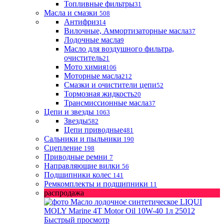
Топливные фильтры
31
Масла и смазки
508
Антифриз
14
Вилочные, Аммортизаторные масла
37
Лодочные масла
9
Масло для воздушного фильтра,
очиститель
21
Мото химия
106
Моторные масла
212
Смазки и очистители цепи
52
Тормозная жидкость
20
Трансмиссионные масла
37
Цепи и звезды
1063
Звезды
582
Цепи приводные
481
Сальники и пыльники
190
Сцепление
198
Приводные ремни
7
Направляющие вилки
56
Подшипники колес
141
Ремкомплекты и подшипники
11
распродажа
Быстрый просмотр