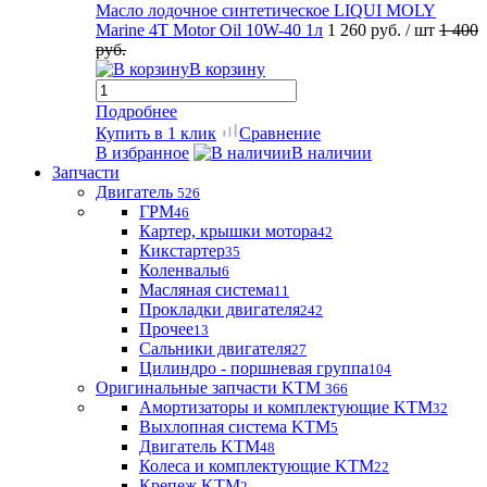
Масло лодочное синтетическое LIQUI MOLY
Marine 4T Motor Oil 10W-40 1л
1 260 руб.
/ шт
1 400
руб.
В корзину
Подробнее
Купить в 1 клик
Сравнение
В избранное
В наличии
Запчасти
Двигатель
526
ГРМ
46
Картер, крышки мотора
42
Кикстартер
35
Коленвалы
6
Масляная система
11
Прокладки двигателя
242
Прочее
13
Сальники двигателя
27
Цилиндро - поршневая группа
104
Оригинальные запчасти KTM
366
Амортизаторы и комплектующие KTM
32
Выхлопная система KTM
5
Двигатель KTM
48
Колеса и комплектующие KTM
22
Крепеж KTM
2