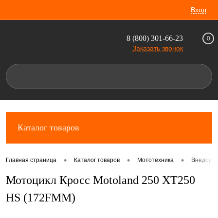
Вход
8 (800) 301-66-23
0
Заказать звонок
Каталог товаров
•
•
•
Главная страница
Каталог товаров
Мототехника
Внедорож
Мотоцикл Кросс Motoland 250 XT250
HS (172FMM)