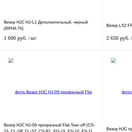
Визор HJC HJ-L1 Дополнительный, черный
Визор LS2 F
(RPHA 70)
1 690 руб.
2 650 руб.
/ шт
В корзину
Купить в 1 клик
К сравнению
Купить в 1 к
В избранное
В
В избранное
наличии
Визор HJC HJ-09 прозрачный Flat Tear-off (CS-
Визор HJC п
15, CL-SP, CL-ST, CS-R1, FG-15, FS-10, FS-11,