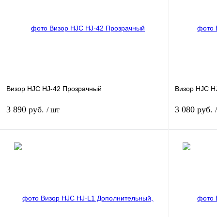
Визор HJC HJ-42 Прозрачный
Визор HJC H
3 890 руб.
3 080 руб.
/ шт
В корзину
Купить в 1 клик
К сравнению
Купить в 1 к
В избранное
В
В избранное
наличии