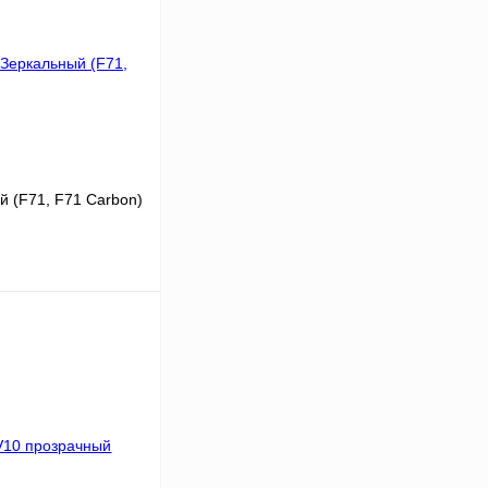
й (F71, F71 Carbon)
В корзину
К сравнению
В
аличии