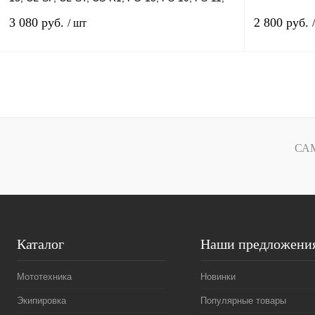
HQ-1, IS-
3 080 руб.
2 800 руб.
/ шт
В корзину
Купить в 1 клик
К сравнению
Купить в 1 к
В избранное
В
В избранное
СА
наличии
Каталог
Наши предложени
Мототехника
Новинки
Экипировка
Популярные товары