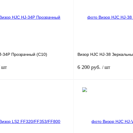
J-34P Прозрачный (C10)
Визор HJC HJ-38 Зеркальны
6 200 руб.
/ шт
/ шт
В корзину
лик
К сравнению
Купить в 1 клик
В
В избранное
наличии
н