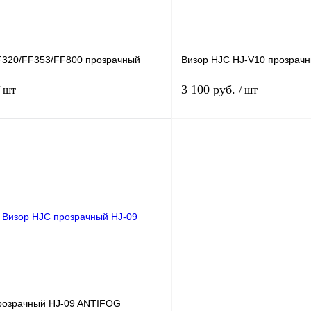
F320/FF353/FF800 прозрачный
Визор HJC HJ-V10 прозрачн
3 100 руб.
/ шт
/ шт
В корзину
лик
К сравнению
Купить в 1 клик
В
В избранное
наличии
н
розрачный HJ-09 ANTIFOG