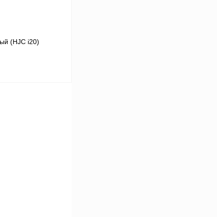
ый (HJC i20)
В корзину
К сравнению
В
аличии