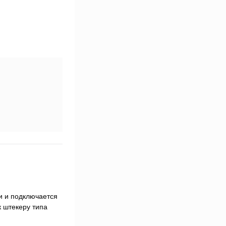
и и подключается
к штекеру типа