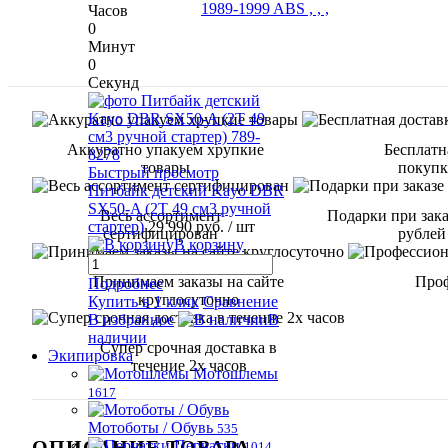
Часов
0
Минут
0
Секунд
Аккуратно упакуем хрупкие
Бесплатн
товары
покупке
Быстрый просмотр
Питбайк детский Kayo DBR
SX50-A (2T 49 см3 ручной
Весь ассортимент
Подарки при зака
стартер)
29 990 руб.
/ шт
сертифицирован
рублей
В корзину
Принимаем заказы на сайте
Проф
Подробнее
круглосуточно
Купить в 1 клик
Сравнение
В избранное
В
наличии
Супер срочная доставка в
Экипировка
течение 2х часов
Мотошлемы
1617
Мотоботы / Обувь
535
ОПИСАНИЕ ТОВАРА
Перчатки
1014