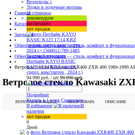
Вездеходы
3
Лодки и лодочные моторы
Главная страница
33
рекомендуем
•
распродажа
Каталог товаров
хит продаж
•
Запчасти
•
Обвес и комплектующие — стиль, комфорт и функционал
•
Быстрый просмотр
Обвес и комплектующие — стиль, комфорт и функционал
Питбайк KAYO BASIC
•
K125 17/14 KRZ (механ.
Ветровое стекло Kawasaki ZXR400 ZXR 400 1989-1999 A
сцепл. кикстартер , 2024 г.)
94 990 руб.
/ шт
99 990 руб.
Ветровое стекло Kawasaki ZX
В корзину
Подробнее
Купить в 1 клик
Сравнение
ВЕРНУТЬСЯ В РАЗДЕЛ
ОБЗОР ТОВАРА
ОПИСАНИЕ
В избранное
В
наличии
хит продаж
0
Дней
0