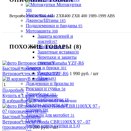
Мотокуртки
386
Мотоочки
445
Ветровое стекло Kawasaki ZXR400 ZXR 400 1989-1999 ABS
Джинсы/Штаны
185
Подшлемники и банданы
95
Мотозащита
308
Защита коленей и
локтей
167
ПОХОЖИЕ ТОВАРЫ (8)
Защита шеи
15
Защитные вставки
30
Черепахи и защиты
спины
96
Джерси и брюки
301
Быстрый просмотр
Джерси
208
Ветровое стекло Yamaha YZF-R6
1 990 руб.
/ шт
Штаны
93
В корзину
Дождевики и бахилы
80
Рюкзаки и сумки
58
Подробнее
Термобелье
162
Купить в 1 клик
Сравнение
Мотокомбинезоны
18
В избранное
В наличии
Визоры,запчасти для
шлемов
221
Запчасти для мотобот
31
Быстрый просмотр
Одежда
Ветровое стекло Honda CBR1100XX 97 - 07
(майки,кепки,куртки и т.д)
(прозначное)
5 200 руб.
/ шт