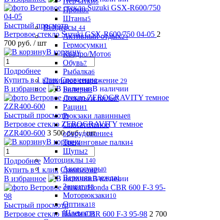
Перчатки
6
Промо
0
Штаны
5
Быстрый просмотр
Вейдерсы
44
Ветровое стекло Suzuki GSX-R600/750 04-05
2
Активный отдых
24
700 руб.
/ шт
Гермосумки
1
В корзину
Квадро/Мото
6
Обувь
7
Подробнее
Рыбалка
6
Купить в 1 клик
Сравнение
Лавинное снаряжение
29
В избранное
В наличии
Биперы
3
Лопаты и пилы
7
Рации
1
Быстрый просмотр
Рюкзаки лавинные
8
Ветровое стекло ZEROGRAVITY темное
Спасательное
ZZR400-600
3 500 руб.
/ шт
оборудование
4
В корзину
Трекинговые палки
4
Щупы
2
Мотоциклы
140
Подробнее
Аксессуары
0
Купить в 1 клик
Сравнение
Верхняя одежда
1
В избранное
В наличии
Защита
93
Моторюкзаки
10
Оптика
18
Быстрый просмотр
Шлемы
18
Ветровое стекло Honda CBR 600 F-3 95-98
2 700