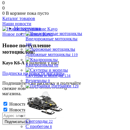
0
0
0
В корзине
пока пусто
Каталог товаров
Наши новости
Мототехника
Новое поступление Kayo
Внедорожные мотоциклы
198
Новое поступление
мотоциклов!
Дорожные мотоциклы
119
Kayo K6-A
в наличии у нас!
Квадроциклы
68
Подписка на новости магазина
Скутеры и мопеды
134
Вездеходы
0
Подпишитесь на рассылку и получайте
Питбайки
129
свежие новости и акции нашего
магазина.
Новости магазина
Новости магазина
Снегоходы
22
С пробегом
8