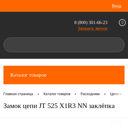
Вход
8 (800) 301-66-23
0
Заказать звонок
Каталог товаров
•
•
•
Главная страница
Каталог товаров
Расходники
Цепи и зв
Замок цепи JT 525 X1R3 NN заклёпка