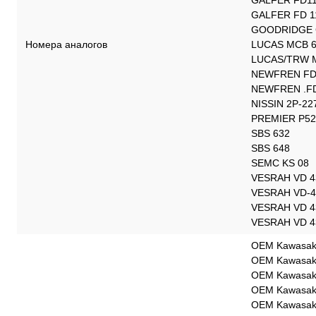
GALFER FD1
GALFER FD 1
GOODRIDGE 
Номера аналогов
LUCAS MCB 
LUCAS/TRW 
NEWFREN FD
NEWFREN .FD
NISSIN 2P-22
PREMIER P52
SBS 632
SBS 648
SEMC KS 08
VESRAH VD 4
VESRAH VD-4
VESRAH VD 4
VESRAH VD 43
OEM Kawasaki
OEM Kawasaki
OEM Kawasaki
OEM Kawasaki
OEM Kawasaki