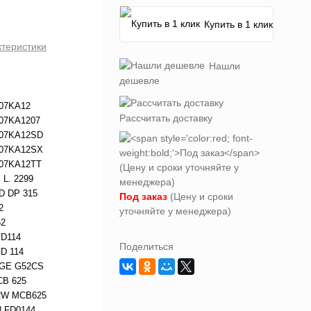
Купить в 1 клик
ктеристики
Нашли
дешевле
07KA12
Рассчитать доставку
07KA1207
07KA12SD
07KA12SX
07KA12TT
L. 2299
 DP 315
Под заказ
(Цену и сроки
2
уточняйте у менеджера)
52
D114
Поделиться
D 114
GE G52CS
B 625
RW MCB625
 FD0144