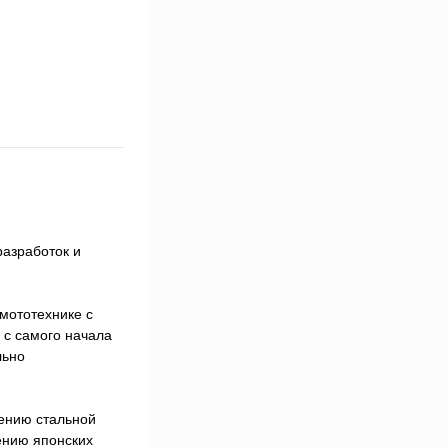
разработок и
мототехнике с
 с самого начала
льно
нению стальной
ению японских