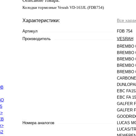
Описание товара:
Колодки тормозные Vesrah VD-163JL (FDB754)
Характеристики:
Все хара
Артикул
FDB 754
Производитель
VESRAH
BREMBO 
BREMBO 
BREMBO 
BREMBO 
BREMBO 
CARBONE 
DUNLOPAD
EBC FA15
EBC FA 1
GALFER F
GALFER F
GOODRID
Номера аналогов
LUCAS MC
LUCAS/T
NEWFREN