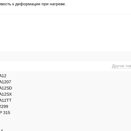
ивость к деформации при нагреве.
Другие то
A12
A1207
A12SD
A12SX
A12TT
2299
P 315