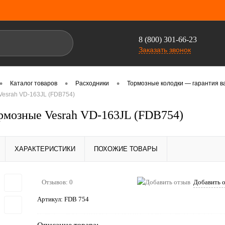
8 (800) 301-66-23
Заказать звонок
•
•
•
Каталог товаров
Расходники
Тормозные колодки — гарантия в
Vesrah VD-163JL (FDB754)
рмозные Vesrah VD-163JL (FDB754)
ХАРАКТЕРИСТИКИ
ПОХОЖИЕ ТОВАРЫ
Отзывов: 0
Добавить 
Артикул:
FDB 754