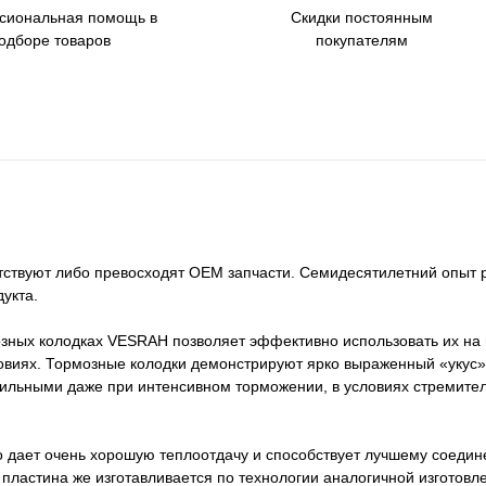
сиональная помощь в
Скидки постоянным
одборе товаров
покупателям
тствуют либо превосходят OEM запчасти. Семидесятилетний опыт 
укта.
озных колодках VESRAH позволяет эффективно использовать их на 
овиях. Тормозные колодки демонстрируют ярко выраженный «укус»
бильными даже при интенсивном торможении, в условиях стремите
что дает очень хорошую теплоотдачу и способствует лучшему соеди
пластина же изготавливается по технологии аналогичной изготовл