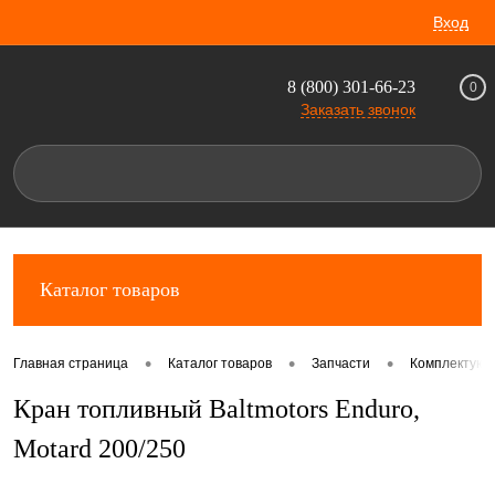
Вход
8 (800) 301-66-23
0
Заказать звонок
Каталог товаров
•
•
•
Главная страница
Каталог товаров
Запчасти
Комплектующ
Кран топливный Baltmotors Enduro,
Motard 200/250