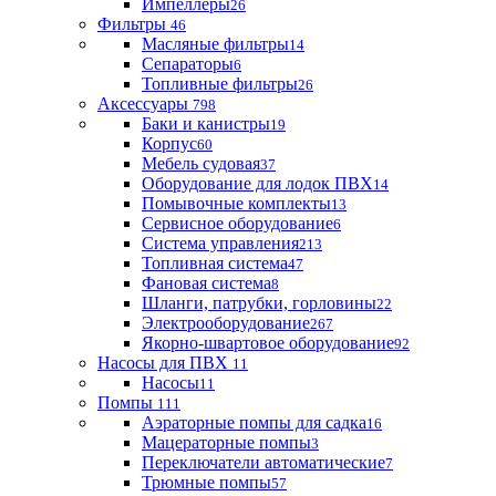
Импеллеры
26
Фильтры
46
Масляные фильтры
14
Сепараторы
6
Топливные фильтры
26
Аксессуары
798
Баки и канистры
19
Корпус
60
Мебель судовая
37
Оборудование для лодок ПВХ
14
Помывочные комплекты
13
Сервисное оборудование
6
Система управления
213
Топливная система
47
Фановая система
8
Шланги, патрубки, горловины
22
Электрооборудование
267
Якорно-швартовое оборудование
92
Насосы для ПВХ
11
Насосы
11
Помпы
111
Аэраторные помпы для садка
16
Мацераторные помпы
3
Переключатели автоматические
7
Трюмные помпы
57