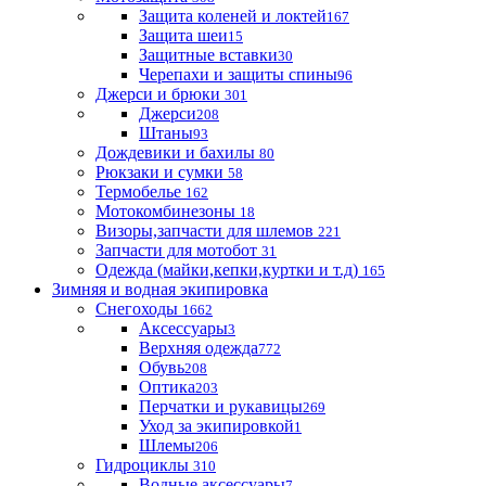
Защита коленей и локтей
167
Защита шеи
15
Защитные вставки
30
Черепахи и защиты спины
96
Джерси и брюки
301
Джерси
208
Штаны
93
Дождевики и бахилы
80
Рюкзаки и сумки
58
Термобелье
162
Мотокомбинезоны
18
Визоры,запчасти для шлемов
221
Запчасти для мотобот
31
Одежда (майки,кепки,куртки и т.д)
165
Зимняя и водная экипировка
Снегоходы
1662
Аксессуары
3
Верхняя одежда
772
Обувь
208
Оптика
203
Перчатки и рукавицы
269
Уход за экипировкой
1
Шлемы
206
Гидроциклы
310
Водные аксессуары
7