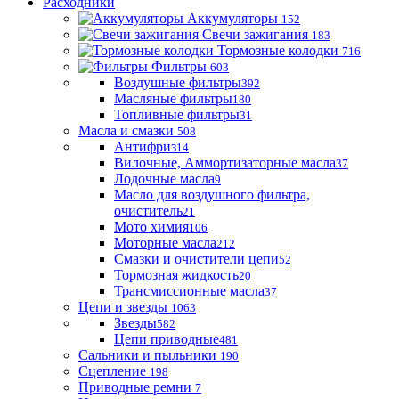
Расходники
Аккумуляторы
152
Свечи зажигания
183
Тормозные колодки
716
Фильтры
603
Воздушные фильтры
392
Масляные фильтры
180
Топливные фильтры
31
Масла и смазки
508
Антифриз
14
Вилочные, Аммортизаторные масла
37
Лодочные масла
9
Масло для воздушного фильтра,
очиститель
21
Мото химия
106
Моторные масла
212
Смазки и очистители цепи
52
Тормозная жидкость
20
Трансмиссионные масла
37
Цепи и звезды
1063
Звезды
582
Цепи приводные
481
Сальники и пыльники
190
Сцепление
198
Приводные ремни
7