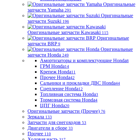
Оригинальные
запчасти Yamaha
291
Оригинальные
запчасти Suzuki
196
Оригинальные запчасти Kawasaki
115
Оригинальные
запчасти BRP
9
Оригинальные
запчасти Honda
249
Амортизаторы и комплектующие Honda
8
ГРМ Honda
14
Крепеж Honda
11
Прочее Honda
42
Сальники и прокладки ДВС Honda
44
Сцепление Honda
12
Топливная система Honda
3
Тормозная система Honda
4
ЦПГ Honda
20
Оригинальные запчасти (Прочее)
76
Зеркала
133
Запчасти для снегоходов
53
Двигатели в сборе
33
Прочее
110
Ходовая часть
317