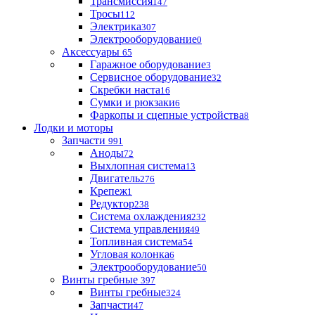
Трансмиссия
147
Тросы
112
Электрика
307
Электрооборудование
0
Аксессуары
65
Гаражное оборудование
3
Сервисное оборудование
32
Скребки наста
16
Сумки и рюкзаки
6
Фаркопы и сцепные устройства
8
Лодки и моторы
Запчасти
991
Аноды
72
Выхлопная система
13
Двигатель
276
Крепеж
1
Редуктор
238
Система охлаждения
232
Система управления
49
Топливная система
54
Угловая колонка
6
Электрооборудование
50
Винты гребные
397
Винты гребные
324
Запчасти
47