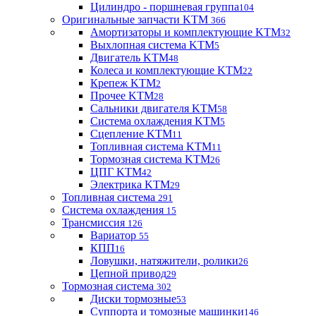
Цилиндро - поршневая группа
104
Оригинальные запчасти KTM
366
Амортизаторы и комплектующие KTM
32
Выхлопная система KTM
5
Двигатель KTM
48
Колеса и комплектующие KTM
22
Крепеж KTM
2
Прочее KTM
28
Сальники двигателя KTM
58
Система охлаждения KTM
5
Сцепление KTM
11
Топливная система KTM
11
Тормозная система KTM
26
ЦПГ KTM
42
Электрика KTM
29
Топливная система
291
Система охлаждения
15
Трансмиссия
126
Вариатор
55
КПП
16
Ловушки, натяжители, ролики
26
Цепной привод
29
Тормозная система
302
Диски тормозные
53
Суппорта и томозные машинки
146