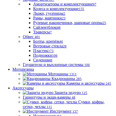
Амортизаторы и комплектующие
97
Колеса и комплектующие
155
Лыжи, гусеницы
2
Рамы, маятники
23
Рулевые наконечники, шаровые опоры
25
Сайлентблоки
8
Траверсы
7
Обвес
401
Болты, крепёж
46
Ветровые стекла
28
Пластик
173
Подножки
106
Сидения
48
Глушители и выхлопные системы
106
Моторезина
Мотошины
1311
Квадрошины
285
Камеры и аксессуары
245
Аксессуары
Защита эндуро
125
Гарнитуры и экшн-камеры
48
Сумки, кофры,
сетки, чехлы
111
Инструмент
157
Инструменты