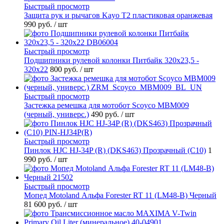
Быстрый просмотр
Защита рук и рычагов Kayo T2 пластиковая оранжевая
990 руб.
/ шт
Быстрый просмотр
Подшипники рулевой колонки Питбайк 320x23,5 -
320x22
800 руб.
/ шт
Быстрый просмотр
Застежка ремешка для мотобот Scoyco MBM009
(черный, универс.)
490 руб.
/ шт
Быстрый просмотр
Пинлок HJC HJ-34P (R) (DKS463) Прозрачный (C10)
1
990 руб.
/ шт
Быстрый просмотр
Мопед Motoland Альфа Forester RT 11 (LM48-B) Черный
81 600 руб.
/ шт