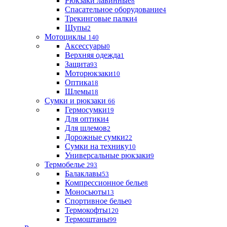
Рюкзаки лавинные
8
Спасательное оборудование
4
Трекинговые палки
4
Щупы
2
Мотоциклы
140
Аксессуары
0
Верхняя одежда
1
Защита
93
Моторюкзаки
10
Оптика
18
Шлемы
18
Сумки и рюкзаки
66
Гермосумки
19
Для оптики
4
Для шлемов
2
Дорожные сумки
22
Сумки на технику
10
Универсальные рюкзаки
9
Термобелье
293
Балаклавы
53
Компрессионное белье
8
Моносьюты
13
Спортивное белье
0
Термокофты
120
Термоштаны
99