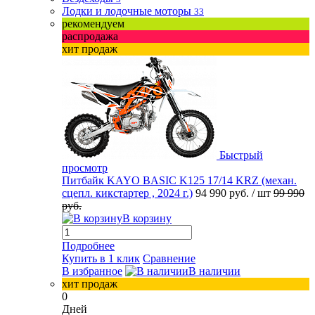
Лодки и лодочные моторы
33
рекомендуем
распродажа
хит продаж
Быстрый
просмотр
Питбайк KAYO BASIC K125 17/14 KRZ (механ.
сцепл. кикстартер , 2024 г.)
94 990 руб.
/ шт
99 990
руб.
В корзину
Подробнее
Купить в 1 клик
Сравнение
В избранное
В наличии
хит продаж
0
Дней