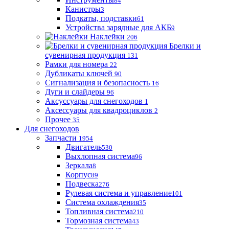
84
Канистры
3
Подкаты, подставки
61
Устройства зарядные для АКБ
9
Наклейки
206
Брелки и
сувенирная продукция
131
Рамки для номера
22
Дубликаты ключей
90
Сигнализация и безопасность
16
Дуги и слайдеры
96
Аксуссуары для снегоходов
1
Аксессуары для квадроциклов
2
Прочее
35
Для снегоходов
Запчасти
1954
Двигатель
530
Выхлопная система
96
Зеркала
8
Корпус
89
Подвеска
276
Рулевая система и управление
101
Система охлаждения
35
Топливная система
210
Тормозная система
43