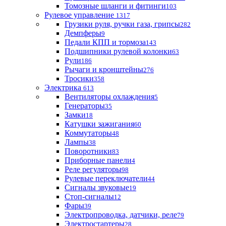
Томозные шланги и фитинги
103
Рулевое управление
1317
Грузики руля, ручки газа, грипсы
282
Демпферы
9
Педали КПП и тормоза
143
Подшипники рулевой колонки
63
Рули
186
Рычаги и кронштейны
276
Тросики
358
Электрика
613
Вентиляторы охлаждения
5
Генераторы
35
Замки
18
Катушки зажигания
60
Коммутаторы
48
Лампы
38
Поворотники
83
Приборные панели
4
Реле регуляторы
98
Рулевые переключатели
44
Сигналы звуковые
19
Стоп-сигналы
12
Фары
39
Электропроводка, датчики, реле
79
Электростартеры
28