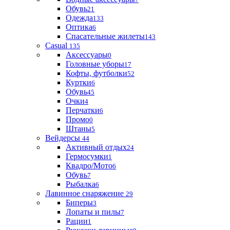
Обувь
21
Одежда
133
Оптика
6
Спасательные жилеты
143
Casual
135
Аксессуары
0
Головные уборы
17
Кофты, футболки
52
Куртки
6
Обувь
45
Очки
4
Перчатки
6
Промо
0
Штаны
5
Вейдерсы
44
Активный отдых
24
Гермосумки
1
Квадро/Мото
6
Обувь
7
Рыбалка
6
Лавинное снаряжение
29
Биперы
3
Лопаты и пилы
7
Рации
1