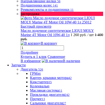
Направляющие вилки
56
Подшипники колес
141
Ремкомплекты и подшипники
11
распродажа
Быстрый просмотр
Масло лодочное синтетическое LIQUI MOLY
Marine 4T Motor Oil 10W-40 1л
1 260 руб.
/ шт
1 400
руб.
В корзину
Подробнее
Купить в 1 клик
Сравнение
В избранное
В наличии
Запчасти
Двигатель
526
ГРМ
46
Картер, крышки мотора
42
Кикстартер
35
Коленвалы
6
Масляная система
11
Прокладки двигателя
242
Прочее
13
Сальники двигателя
27