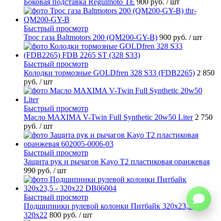
Боковая подставка Regulmoto TE
900 руб.
/ шт
Быстрый просмотр
Трос газа Baltmotors 200 (QM200-GY-B)
900 руб.
/ шт
Быстрый просмотр
Колодки тормозные GOLDfren 328 S33 (FDB2265)
2 850
руб.
/ шт
Быстрый просмотр
Масло MAXIMA V-Twin Full Synthetic 20w50 Liter
2 750
руб.
/ шт
Быстрый просмотр
Защита рук и рычагов Kayo T2 пластиковая оранжевая
990 руб.
/ шт
Быстрый просмотр
Подшипники рулевой колонки Питбайк 320x23,5 -
320x22
800 руб.
/ шт