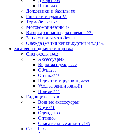
Джерси
208
Штаны
93
Дождевики и бахилы
80
Рюкзаки и сумки
58
Термобелье
162
Мотокомбинезоны
18
Визоры,запчасти для шлемов
221
Запчасти для мотобот
31
Одежда (майки,кепки,куртки и т.д)
165
Зимняя и водная экипировка
Снегоходы
1662
Аксессуары
3
Верхняя одежда
772
Обувь
208
Оптика
203
Перчатки и рукавицы
269
Уход за экипировкой
1
Шлемы
206
Гидроциклы
310
Водные аксессуары
7
Обувь
21
Одежда
133
Оптика
6
Спасательные жилеты
143
Casual
135