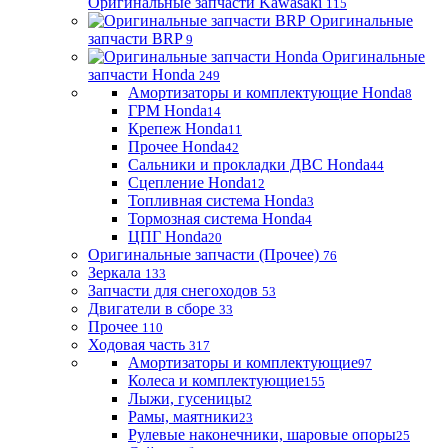
Оригинальные запчасти Kawasaki
115
Оригинальные
запчасти BRP
9
Оригинальные
запчасти Honda
249
Амортизаторы и комплектующие Honda
8
ГРМ Honda
14
Крепеж Honda
11
Прочее Honda
42
Сальники и прокладки ДВС Honda
44
Сцепление Honda
12
Топливная система Honda
3
Тормозная система Honda
4
ЦПГ Honda
20
Оригинальные запчасти (Прочее)
76
Зеркала
133
Запчасти для снегоходов
53
Двигатели в сборе
33
Прочее
110
Ходовая часть
317
Амортизаторы и комплектующие
97
Колеса и комплектующие
155
Лыжи, гусеницы
2
Рамы, маятники
23
Рулевые наконечники, шаровые опоры
25