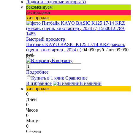
Лодки и лодочные моторы
33
рекомендуем
распродажа
хит продаж
Быстрый просмотр
Питбайк KAYO BASIC K125 17/14 KRZ (механ.
сцепл. кикстартер , 2024 г.)
94 990 руб.
/ шт
99 990
руб.
В корзину
Подробнее
Купить в 1 клик
Сравнение
В избранное
В наличии
хит продаж
0
Дней
0
Часов
0
Минут
0
Секунд