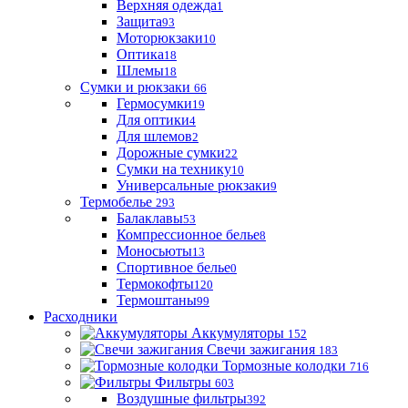
Верхняя одежда
1
Защита
93
Моторюкзаки
10
Оптика
18
Шлемы
18
Сумки и рюкзаки
66
Гермосумки
19
Для оптики
4
Для шлемов
2
Дорожные сумки
22
Сумки на технику
10
Универсальные рюкзаки
9
Термобелье
293
Балаклавы
53
Компрессионное белье
8
Моносьюты
13
Спортивное белье
0
Термокофты
120
Термоштаны
99
Расходники
Аккумуляторы
152
Свечи зажигания
183
Тормозные колодки
716
Фильтры
603
Воздушные фильтры
392