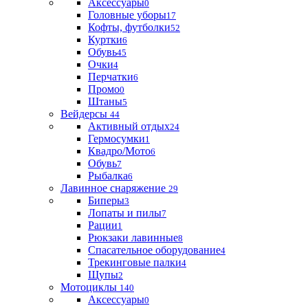
Аксессуары
0
Головные уборы
17
Кофты, футболки
52
Куртки
6
Обувь
45
Очки
4
Перчатки
6
Промо
0
Штаны
5
Вейдерсы
44
Активный отдых
24
Гермосумки
1
Квадро/Мото
6
Обувь
7
Рыбалка
6
Лавинное снаряжение
29
Биперы
3
Лопаты и пилы
7
Рации
1
Рюкзаки лавинные
8
Спасательное оборудование
4
Трекинговые палки
4
Щупы
2
Мотоциклы
140
Аксессуары
0