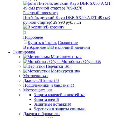
Быстрый просмотр
Питбайк детский Kayo DBR SX50-A (2T 49 см3
ручной стартер)
29 990 руб.
/ шт
В корзину
Подробнее
Купить в 1 клик
Сравнение
В избранное
В наличии
Экипировка
Мотошлемы
1617
Мотоботы / Обувь
535
Перчатки
1014
Мотокуртки
386
Мотоочки
445
Джинсы/Штаны
185
Подшлемники и банданы
95
Мотозащита
308
Защита коленей и локтей
167
Защита шеи
15
Защитные вставки
30
Черепахи и защиты спины
96
Джерси и брюки
301