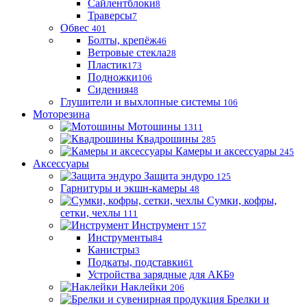
Сайлентблоки
8
Траверсы
7
Обвес
401
Болты, крепёж
46
Ветровые стекла
28
Пластик
173
Подножки
106
Сидения
48
Глушители и выхлопные системы
106
Моторезина
Мотошины
1311
Квадрошины
285
Камеры и аксессуары
245
Аксессуары
Защита эндуро
125
Гарнитуры и экшн-камеры
48
Сумки, кофры,
сетки, чехлы
111
Инструмент
157
Инструменты
84
Канистры
3
Подкаты, подставки
61
Устройства зарядные для АКБ
9
Наклейки
206
Брелки и