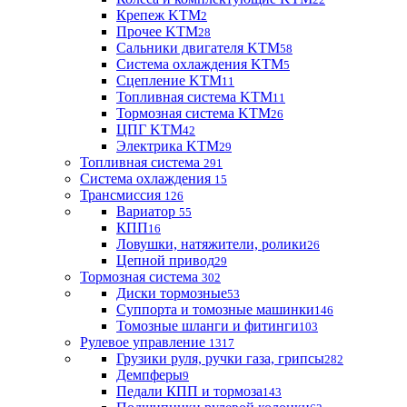
Крепеж KTM
2
Прочее KTM
28
Сальники двигателя KTM
58
Система охлаждения KTM
5
Сцепление KTM
11
Топливная система KTM
11
Тормозная система KTM
26
ЦПГ KTM
42
Электрика KTM
29
Топливная система
291
Система охлаждения
15
Трансмиссия
126
Вариатор
55
КПП
16
Ловушки, натяжители, ролики
26
Цепной привод
29
Тормозная система
302
Диски тормозные
53
Суппорта и томозные машинки
146
Томозные шланги и фитинги
103
Рулевое управление
1317
Грузики руля, ручки газа, грипсы
282
Демпферы
9
Педали КПП и тормоза
143