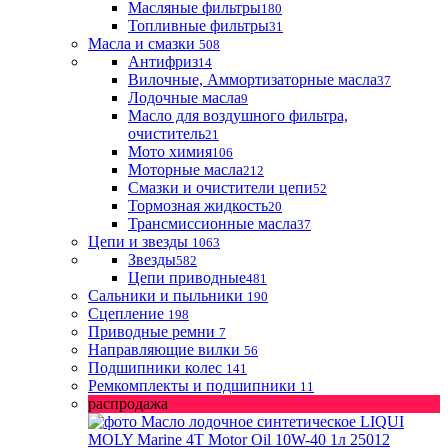
Масляные фильтры
180
Топливные фильтры
31
Масла и смазки
508
Антифриз
14
Вилочные, Аммортизаторные масла
37
Лодочные масла
9
Масло для воздушного фильтра,
очиститель
21
Мото химия
106
Моторные масла
212
Смазки и очистители цепи
52
Тормозная жидкость
20
Трансмиссионные масла
37
Цепи и звезды
1063
Звезды
582
Цепи приводные
481
Сальники и пыльники
190
Сцепление
198
Приводные ремни
7
Направляющие вилки
56
Подшипники колес
141
Ремкомплекты и подшипники
11
распродажа