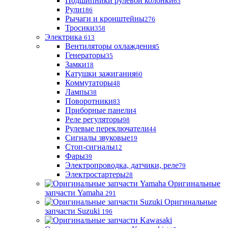
Подшипники рулевой колонки
63
Рули
186
Рычаги и кронштейны
276
Тросики
358
Электрика
613
Вентиляторы охлаждения
5
Генераторы
35
Замки
18
Катушки зажигания
60
Коммутаторы
48
Лампы
38
Поворотники
83
Приборные панели
4
Реле регуляторы
98
Рулевые переключатели
44
Сигналы звуковые
19
Стоп-сигналы
12
Фары
39
Электропроводка, датчики, реле
79
Электростартеры
28
Оригинальные
запчасти Yamaha
291
Оригинальные
запчасти Suzuki
196