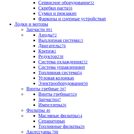
Сервисное оборудование
32
Скребки наста
16
Сумки и рюкзаки
6
Фаркопы и сцепные устройства
8
Лодки и моторы
Запчасти
991
Аноды
72
Выхлопная система
13
Двигатель
276
Крепеж
1
Редуктор
238
Система охлаждения
232
Система управления
49
Топливная система
54
Угловая колонка
6
Электрооборудование
50
Винты гребные
397
Винты гребные
324
Запчасти
47
Импеллеры
26
Фильтры
46
Масляные фильтры
14
Сепараторы
6
Топливные фильтры
26
Аксессуары
798