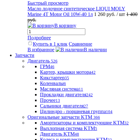
Быстрый просмотр
Масло лодочное синтетическое LIQUI MOLY
Marine 4T Motor Oil 10W-40 1л
1 260 руб.
/ шт
1 400
руб.
В корзину
Подробнее
Купить в 1 клик
Сравнение
В избранное
В наличии
Запчасти
Двигатель
526
ГРМ
46
Картер, крышки мотора
42
Кикстартер
35
Коленвалы
6
Масляная система
11
Прокладки двигателя
242
Прочее
13
Сальники двигателя
27
Цилиндро - поршневая группа
104
Оригинальные запчасти KTM
366
Амортизаторы и комплектующие KTM
32
Выхлопная система KTM
5
Двигатель KTM
48
Колеса и комплектующие KTM
22