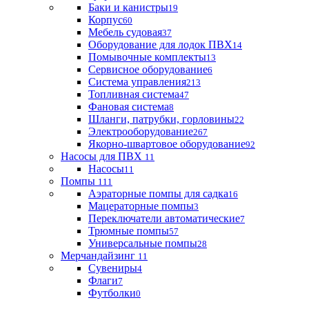
Баки и канистры
19
Корпус
60
Мебель судовая
37
Оборудование для лодок ПВХ
14
Помывочные комплекты
13
Сервисное оборудование
6
Система управления
213
Топливная система
47
Фановая система
8
Шланги, патрубки, горловины
22
Электрооборудование
267
Якорно-швартовое оборудование
92
Насосы для ПВХ
11
Насосы
11
Помпы
111
Аэраторные помпы для садка
16
Мацераторные помпы
3
Переключатели автоматические
7
Трюмные помпы
57
Универсальные помпы
28
Мерчандайзинг
11
Сувениры
4
Флаги
7
Футболки
0