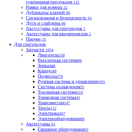
сувенирная продукция
131
Рамки для номера
22
Дубликаты ключей
90
Сигнализация и безопасность
16
Дуги и слайдеры
96
Аксуссуары для снегоходов
1
Аксессуары для квадроциклов
2
Прочее
35
Для снегоходов
Запчасти
1954
Двигатель
530
Выхлопная система
96
Зеркала
8
Корпус
89
Подвеска
276
Рулевая система и управление
101
Система охлаждения
35
Топливная система
210
Тормозная система
43
Трансмиссия
147
Тросы
112
Электрика
307
Электрооборудование
0
Аксессуары
65
Гаражное оборудование
3