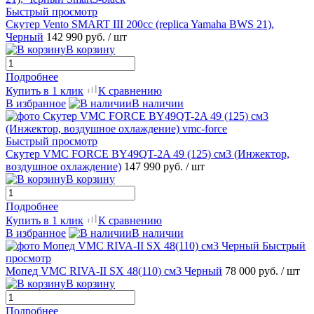
Быстрый просмотр
Скутер Vento SMART III 200cc (replica Yamaha BWS 21),
Черный
142 990 руб.
/ шт
В корзину
Подробнее
Купить в 1 клик
К сравнению
В избранное
В наличии
Быстрый просмотр
Скутер VMC FORCE BY49QT-2A 49 (125) см3 (Инжектор,
воздушное охлаждение)
147 990 руб.
/ шт
В корзину
Подробнее
Купить в 1 клик
К сравнению
В избранное
В наличии
Быстрый
просмотр
Мопед VMC RIVA-II SX 48(110) см3 Черный
78 000 руб.
/ шт
В корзину
Подробнее