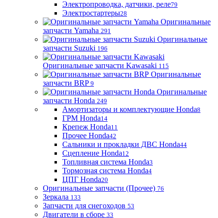
Электропроводка, датчики, реле
79
Электростартеры
28
Оригинальные
запчасти Yamaha
291
Оригинальные
запчасти Suzuki
196
Оригинальные запчасти Kawasaki
115
Оригинальные
запчасти BRP
9
Оригинальные
запчасти Honda
249
Амортизаторы и комплектующие Honda
8
ГРМ Honda
14
Крепеж Honda
11
Прочее Honda
42
Сальники и прокладки ДВС Honda
44
Сцепление Honda
12
Топливная система Honda
3
Тормозная система Honda
4
ЦПГ Honda
20
Оригинальные запчасти (Прочее)
76
Зеркала
133
Запчасти для снегоходов
53
Двигатели в сборе
33