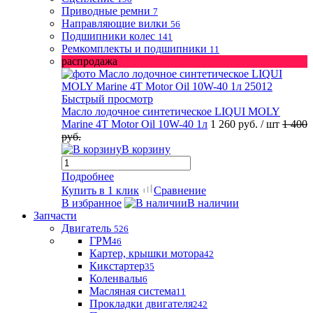
Приводные ремни
7
Направляющие вилки
56
Подшипники колес
141
Ремкомплекты и подшипники
11
распродажа
Быстрый просмотр
Масло лодочное синтетическое LIQUI MOLY
Marine 4T Motor Oil 10W-40 1л
1 260 руб.
/ шт
1 400
руб.
В корзину
Подробнее
Купить в 1 клик
Сравнение
В избранное
В наличии
Запчасти
Двигатель
526
ГРМ
46
Картер, крышки мотора
42
Кикстартер
35
Коленвалы
6
Масляная система
11
Прокладки двигателя
242