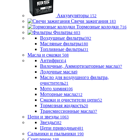
Аккумуляторы
152
Свечи зажигания
183
Тормозные колодки
716
Фильтры
603
Воздушные фильтры
392
Масляные фильтры
180
Топливные фильтры
31
Масла и смазки
508
Антифриз
14
Вилочные, Аммортизаторные масла
37
Лодочные масла
9
Масло для воздушного фильтра,
очиститель
21
Мото химия
106
Моторные масла
212
Смазки и очистители цепи
52
Тормозная жидкость
20
Трансмиссионные масла
37
Цепи и звезды
1063
Звезды
582
Цепи приводные
481
Сальники и пыльники
190
Сцепление
198