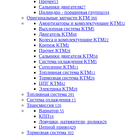
Прочее
13
Сальники двигателя
27
Цилиндро - поршневая группа
104
Оригинальные запчасти KTM
366
Амортизаторы и комплектующие KTM
32
Выхлопная система KTM
5
Двигатель KTM
48
Колеса и комплектующие KTM
22
Крепеж KTM
2
Прочее KTM
28
Сальники двигателя KTM
58
Система охлаждения KTM
5
Сцепление KTM
11
Топливная система KTM
11
Тормозная система KTM
26
ЦПГ KTM
42
Электрика KTM
29
Топливная система
291
Система охлаждения
15
Трансмиссия
126
Вариатор
55
КПП
16
Ловушки, натяжители, ролики
26
Цепной привод
29
Тормозная система
302