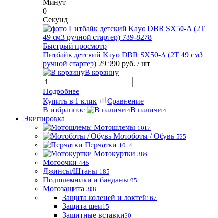
Минут
0
Секунд
Быстрый просмотр
Питбайк детский Kayo DBR SX50-A (2T 49 см3
ручной стартер)
29 990 руб.
/ шт
В корзину
Подробнее
Купить в 1 клик
Сравнение
В избранное
В наличии
Экипировка
Мотошлемы
1617
Мотоботы / Обувь
535
Перчатки
1014
Мотокуртки
386
Мотоочки
445
Джинсы/Штаны
185
Подшлемники и банданы
95
Мотозащита
308
Защита коленей и локтей
167
Защита шеи
15
Защитные вставки
30