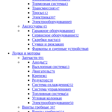
Тормозная система
43
Трансмиссия
147
Тросы
112
Электрика
307
Электрооборудование
0
Аксессуары
65
Гаражное оборудование
3
Сервисное оборудование
32
Скребки наста
16
Сумки и рюкзаки
6
Фаркопы и сцепные устройства
8
Лодки и моторы
Запчасти
991
Аноды
72
Выхлопная система
13
Двигатель
276
Крепеж
1
Редуктор
238
Система охлаждения
232
Система управления
49
Топливная система
54
Угловая колонка
6
Электрооборудование
50
Винты гребные
397
Винты гребные
324