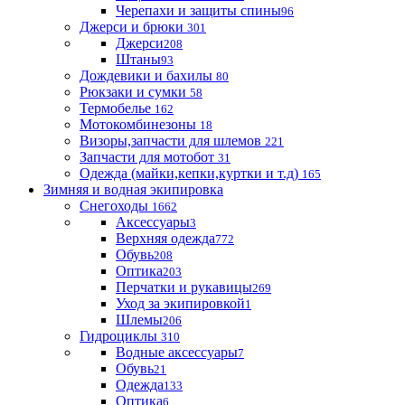
Черепахи и защиты спины
96
Джерси и брюки
301
Джерси
208
Штаны
93
Дождевики и бахилы
80
Рюкзаки и сумки
58
Термобелье
162
Мотокомбинезоны
18
Визоры,запчасти для шлемов
221
Запчасти для мотобот
31
Одежда (майки,кепки,куртки и т.д)
165
Зимняя и водная экипировка
Снегоходы
1662
Аксессуары
3
Верхняя одежда
772
Обувь
208
Оптика
203
Перчатки и рукавицы
269
Уход за экипировкой
1
Шлемы
206
Гидроциклы
310
Водные аксессуары
7
Обувь
21
Одежда
133
Оптика
6