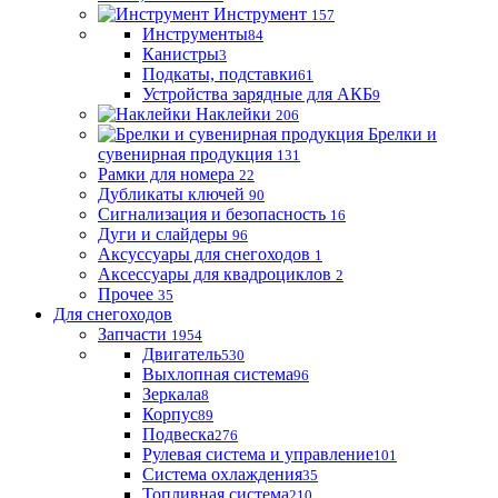
Инструмент
157
Инструменты
84
Канистры
3
Подкаты, подставки
61
Устройства зарядные для АКБ
9
Наклейки
206
Брелки и
сувенирная продукция
131
Рамки для номера
22
Дубликаты ключей
90
Сигнализация и безопасность
16
Дуги и слайдеры
96
Аксуссуары для снегоходов
1
Аксессуары для квадроциклов
2
Прочее
35
Для снегоходов
Запчасти
1954
Двигатель
530
Выхлопная система
96
Зеркала
8
Корпус
89
Подвеска
276
Рулевая система и управление
101
Система охлаждения
35
Топливная система
210