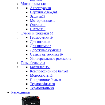
Мотоциклы
140
Аксессуары
0
Верхняя одежда
1
Защита
93
Моторюкзаки
10
Оптика
18
Шлемы
18
Сумки и рюкзаки
66
Гермосумки
19
Для оптики
4
Для шлемов
2
Дорожные сумки
22
Сумки на технику
10
Универсальные рюкзаки
9
Термобелье
293
Балаклавы
53
Компрессионное белье
8
Моносьюты
13
Спортивное белье
0
Термокофты
120
Термоштаны
99
Расходники