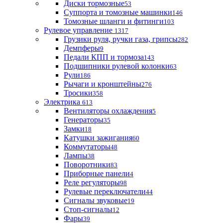
Диски тормозные
53
Суппорта и томозные машинки
146
Томозные шланги и фитинги
103
Рулевое управление
1317
Грузики руля, ручки газа, грипсы
282
Демпферы
9
Педали КПП и тормоза
143
Подшипники рулевой колонки
63
Рули
186
Рычаги и кронштейны
276
Тросики
358
Электрика
613
Вентиляторы охлаждения
5
Генераторы
35
Замки
18
Катушки зажигания
60
Коммутаторы
48
Лампы
38
Поворотники
83
Приборные панели
4
Реле регуляторы
98
Рулевые переключатели
44
Сигналы звуковые
19
Стоп-сигналы
12
Фары
39