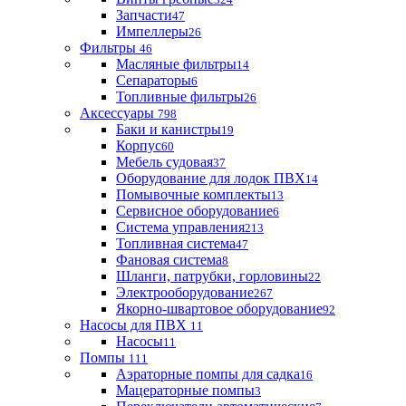
Запчасти
47
Импеллеры
26
Фильтры
46
Масляные фильтры
14
Сепараторы
6
Топливные фильтры
26
Аксессуары
798
Баки и канистры
19
Корпус
60
Мебель судовая
37
Оборудование для лодок ПВХ
14
Помывочные комплекты
13
Сервисное оборудование
6
Система управления
213
Топливная система
47
Фановая система
8
Шланги, патрубки, горловины
22
Электрооборудование
267
Якорно-швартовое оборудование
92
Насосы для ПВХ
11
Насосы
11
Помпы
111
Аэраторные помпы для садка
16
Мацераторные помпы
3