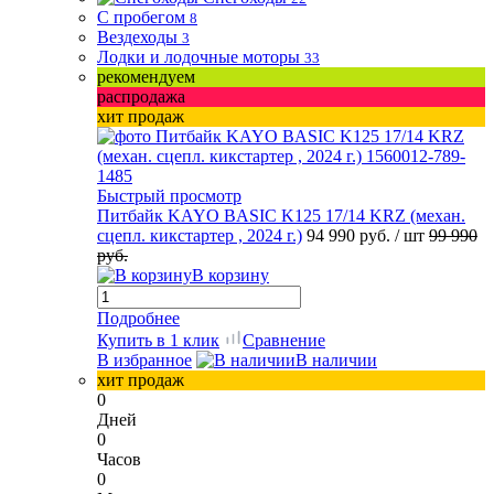
С пробегом
8
Вездеходы
3
Лодки и лодочные моторы
33
рекомендуем
распродажа
хит продаж
Быстрый просмотр
Питбайк KAYO BASIC K125 17/14 KRZ (механ.
сцепл. кикстартер , 2024 г.)
94 990 руб.
/ шт
99 990
руб.
В корзину
Подробнее
Купить в 1 клик
Сравнение
В избранное
В наличии
хит продаж
0
Дней
0
Часов
0