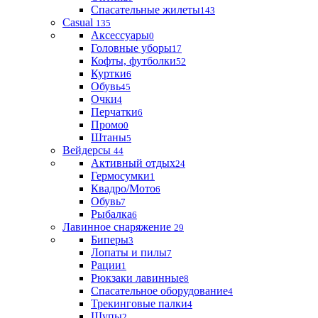
Спасательные жилеты
143
Casual
135
Аксессуары
0
Головные уборы
17
Кофты, футболки
52
Куртки
6
Обувь
45
Очки
4
Перчатки
6
Промо
0
Штаны
5
Вейдерсы
44
Активный отдых
24
Гермосумки
1
Квадро/Мото
6
Обувь
7
Рыбалка
6
Лавинное снаряжение
29
Биперы
3
Лопаты и пилы
7
Рации
1
Рюкзаки лавинные
8
Спасательное оборудование
4
Трекинговые палки
4
Щупы
2