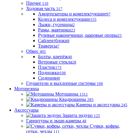
Прочее
110
Ходовая часть
317
Амортизаторы и комплектующие
97
Колеса и комплектующие
155
Лыжи, гусеницы
2
Рамы, маятники
23
Рулевые наконечники, шаровые опоры
25
Сайлентблоки
8
Траверсы
7
Обвес
401
Болты, крепёж
46
Ветровые стекла
28
Пластик
173
Подножки
106
Сидения
48
Глушители и выхлопные системы
106
Моторезина
Мотошины
1311
Квадрошины
285
Камеры и аксессуары
245
Аксессуары
Защита эндуро
125
Гарнитуры и экшн-камеры
48
Сумки, кофры,
сетки, чехлы
111