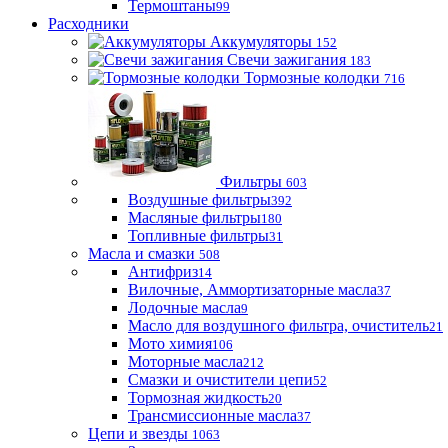
Термоштаны
99
Расходники
Аккумуляторы
152
Свечи зажигания
183
Тормозные колодки
716
Фильтры
603
Воздушные фильтры
392
Масляные фильтры
180
Топливные фильтры
31
Масла и смазки
508
Антифриз
14
Вилочные, Аммортизаторные масла
37
Лодочные масла
9
Масло для воздушного фильтра, очиститель
21
Мото химия
106
Моторные масла
212
Смазки и очистители цепи
52
Тормозная жидкость
20
Трансмиссионные масла
37
Цепи и звезды
1063