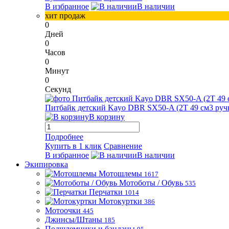
В избранное
В наличии
хит продаж
0
Дней
0
Часов
0
Минут
0
Секунд
Питбайк детский Kayo DBR SX50-A (2T 49 см3 ручн
В корзину
Подробнее
Купить в 1 клик
Сравнение
В избранное
В наличии
Экипировка
Мотошлемы
1617
Мотоботы / Обувь
535
Перчатки
1014
Мотокуртки
386
Мотоочки
445
Джинсы/Штаны
185
Подшлемники и банданы