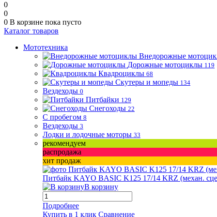
0
0
0
В корзине
пока пусто
Каталог товаров
Мототехника
Внедорожные мотоци
Дорожные мотоциклы
119
Квадроциклы
68
Скутеры и мопеды
134
Вездеходы
0
Питбайки
129
Снегоходы
22
С пробегом
8
Вездеходы
3
Лодки и лодочные моторы
33
рекомендуем
распродажа
хит продаж
Питбайк KAYO BASIC K125 17/14 KRZ (механ. сцепл.
В корзину
Подробнее
Купить в 1 клик
Сравнение