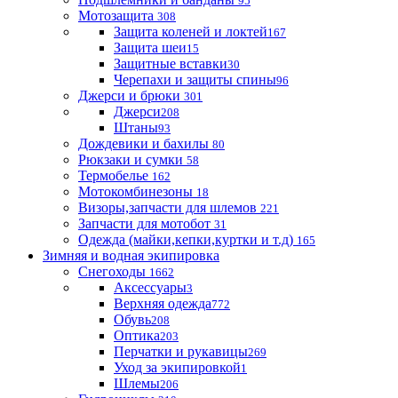
95
Мотозащита
308
Защита коленей и локтей
167
Защита шеи
15
Защитные вставки
30
Черепахи и защиты спины
96
Джерси и брюки
301
Джерси
208
Штаны
93
Дождевики и бахилы
80
Рюкзаки и сумки
58
Термобелье
162
Мотокомбинезоны
18
Визоры,запчасти для шлемов
221
Запчасти для мотобот
31
Одежда (майки,кепки,куртки и т.д)
165
Зимняя и водная экипировка
Снегоходы
1662
Аксессуары
3
Верхняя одежда
772
Обувь
208
Оптика
203
Перчатки и рукавицы
269
Уход за экипировкой
1
Шлемы
206