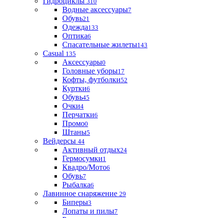
Гидроциклы
310
Водные аксессуары
7
Обувь
21
Одежда
133
Оптика
6
Спасательные жилеты
143
Casual
135
Аксессуары
0
Головные уборы
17
Кофты, футболки
52
Куртки
6
Обувь
45
Очки
4
Перчатки
6
Промо
0
Штаны
5
Вейдерсы
44
Активный отдых
24
Гермосумки
1
Квадро/Мото
6
Обувь
7
Рыбалка
6
Лавинное снаряжение
29
Биперы
3
Лопаты и пилы
7