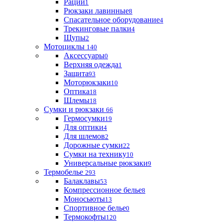
Рации
1
Рюкзаки лавинные
8
Спасательное оборудование
4
Трекинговые палки
4
Щупы
2
Мотоциклы
140
Аксессуары
0
Верхняя одежда
1
Защита
93
Моторюкзаки
10
Оптика
18
Шлемы
18
Сумки и рюкзаки
66
Гермосумки
19
Для оптики
4
Для шлемов
2
Дорожные сумки
22
Сумки на технику
10
Универсальные рюкзаки
9
Термобелье
293
Балаклавы
53
Компрессионное белье
8
Моносьюты
13
Спортивное белье
0
Термокофты
120