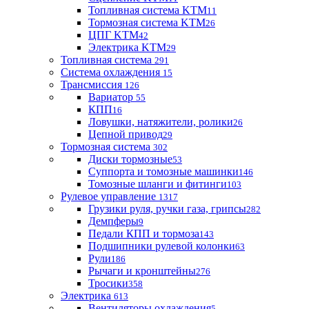
Топливная система KTM
11
Тормозная система KTM
26
ЦПГ KTM
42
Электрика KTM
29
Топливная система
291
Система охлаждения
15
Трансмиссия
126
Вариатор
55
КПП
16
Ловушки, натяжители, ролики
26
Цепной привод
29
Тормозная система
302
Диски тормозные
53
Суппорта и томозные машинки
146
Томозные шланги и фитинги
103
Рулевое управление
1317
Грузики руля, ручки газа, грипсы
282
Демпферы
9
Педали КПП и тормоза
143
Подшипники рулевой колонки
63
Рули
186
Рычаги и кронштейны
276
Тросики
358
Электрика
613
Вентиляторы охлаждения
5