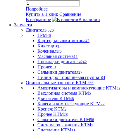
Подробнее
Купить в 1 клик
Сравнение
В избранное
В наличии
Запчасти
Двигатель
526
ГРМ
46
Картер, крышки мотора
42
Кикстартер
35
Коленвалы
6
Масляная система
11
Прокладки двигателя
242
Прочее
13
Сальники двигателя
27
Цилиндро - поршневая группа
104
Оригинальные запчасти KTM
366
Амортизаторы и комплектующие KTM
32
Выхлопная система KTM
5
Двигатель KTM
48
Колеса и комплектующие KTM
22
Крепеж KTM
2
Прочее KTM
28
Сальники двигателя KTM
58
Система охлаждения KTM
5
Сцепление KTM
11