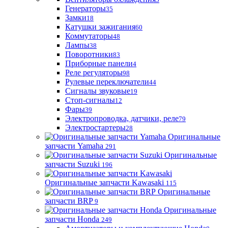
Генераторы
35
Замки
18
Катушки зажигания
60
Коммутаторы
48
Лампы
38
Поворотники
83
Приборные панели
4
Реле регуляторы
98
Рулевые переключатели
44
Сигналы звуковые
19
Стоп-сигналы
12
Фары
39
Электропроводка, датчики, реле
79
Электростартеры
28
Оригинальные
запчасти Yamaha
291
Оригинальные
запчасти Suzuki
196
Оригинальные запчасти Kawasaki
115
Оригинальные
запчасти BRP
9
Оригинальные
запчасти Honda
249