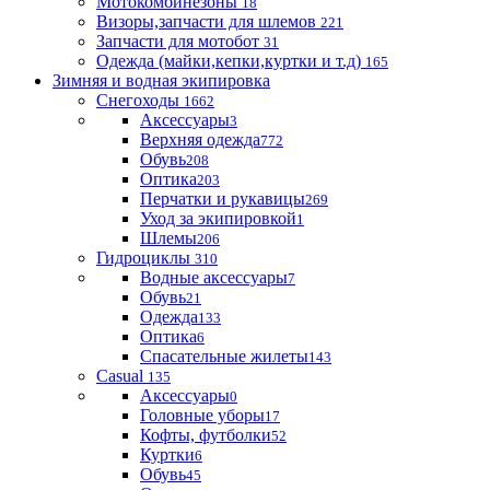
Мотокомбинезоны
18
Визоры,запчасти для шлемов
221
Запчасти для мотобот
31
Одежда (майки,кепки,куртки и т.д)
165
Зимняя и водная экипировка
Снегоходы
1662
Аксессуары
3
Верхняя одежда
772
Обувь
208
Оптика
203
Перчатки и рукавицы
269
Уход за экипировкой
1
Шлемы
206
Гидроциклы
310
Водные аксессуары
7
Обувь
21
Одежда
133
Оптика
6
Спасательные жилеты
143
Casual
135
Аксессуары
0
Головные уборы
17
Кофты, футболки
52
Куртки
6
Обувь
45