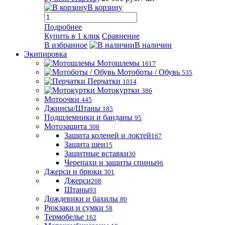
В корзину
Подробнее
Купить в 1 клик
Сравнение
В избранное
В наличии
Экипировка
Мотошлемы
1617
Мотоботы / Обувь
535
Перчатки
1014
Мотокуртки
386
Мотоочки
445
Джинсы/Штаны
185
Подшлемники и банданы
95
Мотозащита
308
Защита коленей и локтей
167
Защита шеи
15
Защитные вставки
30
Черепахи и защиты спины
96
Джерси и брюки
301
Джерси
208
Штаны
93
Дождевики и бахилы
80
Рюкзаки и сумки
58
Термобелье
162