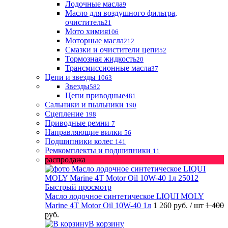
Лодочные масла
9
Масло для воздушного фильтра,
очиститель
21
Мото химия
106
Моторные масла
212
Смазки и очистители цепи
52
Тормозная жидкость
20
Трансмиссионные масла
37
Цепи и звезды
1063
Звезды
582
Цепи приводные
481
Сальники и пыльники
190
Сцепление
198
Приводные ремни
7
Направляющие вилки
56
Подшипники колес
141
Ремкомплекты и подшипники
11
распродажа
Быстрый просмотр
Масло лодочное синтетическое LIQUI MOLY
Marine 4T Motor Oil 10W-40 1л
1 260 руб.
/ шт
1 400
руб.
В корзину