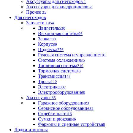
Аксуссуары для снегоходов
1
Аксессуары для квадроциклов
2
Прочее
35
Для снегоходов
Запчасти
1954
Двигатель
530
Выхлопная система
96
Зеркала
8
Корпус
89
Подвеска
276
Рулевая система и управление
101
Система охлаждения
35
Топливная система
210
Тормозная система
43
Трансмиссия
147
Тросы
112
Электрика
307
Электрооборудование
0
Аксессуары
65
Гаражное оборудование
3
Сервисное оборудование
32
Скребки наста
16
Сумки и рюкзаки
6
Фаркопы и сцепные устройства
8
Лодки и моторы