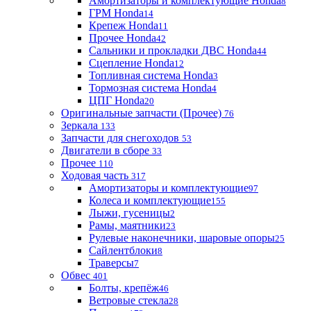
Амортизаторы и комплектующие Honda
8
ГРМ Honda
14
Крепеж Honda
11
Прочее Honda
42
Сальники и прокладки ДВС Honda
44
Сцепление Honda
12
Топливная система Honda
3
Тормозная система Honda
4
ЦПГ Honda
20
Оригинальные запчасти (Прочее)
76
Зеркала
133
Запчасти для снегоходов
53
Двигатели в сборе
33
Прочее
110
Ходовая часть
317
Амортизаторы и комплектующие
97
Колеса и комплектующие
155
Лыжи, гусеницы
2
Рамы, маятники
23
Рулевые наконечники, шаровые опоры
25
Сайлентблоки
8
Траверсы
7
Обвес
401
Болты, крепёж
46
Ветровые стекла
28