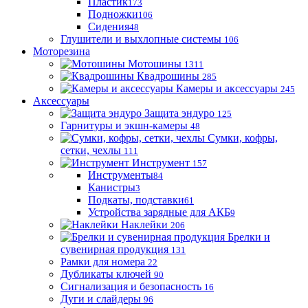
Пластик
173
Подножки
106
Сидения
48
Глушители и выхлопные системы
106
Моторезина
Мотошины
1311
Квадрошины
285
Камеры и аксессуары
245
Аксессуары
Защита эндуро
125
Гарнитуры и экшн-камеры
48
Сумки, кофры,
сетки, чехлы
111
Инструмент
157
Инструменты
84
Канистры
3
Подкаты, подставки
61
Устройства зарядные для АКБ
9
Наклейки
206
Брелки и
сувенирная продукция
131
Рамки для номера
22
Дубликаты ключей
90
Сигнализация и безопасность
16
Дуги и слайдеры
96