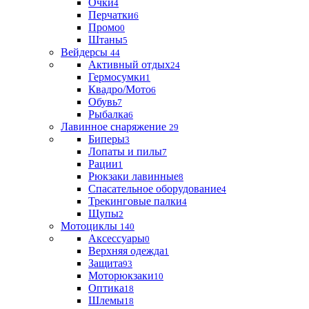
Очки
4
Перчатки
6
Промо
0
Штаны
5
Вейдерсы
44
Активный отдых
24
Гермосумки
1
Квадро/Мото
6
Обувь
7
Рыбалка
6
Лавинное снаряжение
29
Биперы
3
Лопаты и пилы
7
Рации
1
Рюкзаки лавинные
8
Спасательное оборудование
4
Трекинговые палки
4
Щупы
2
Мотоциклы
140
Аксессуары
0
Верхняя одежда
1
Защита
93
Моторюкзаки
10
Оптика
18
Шлемы
18