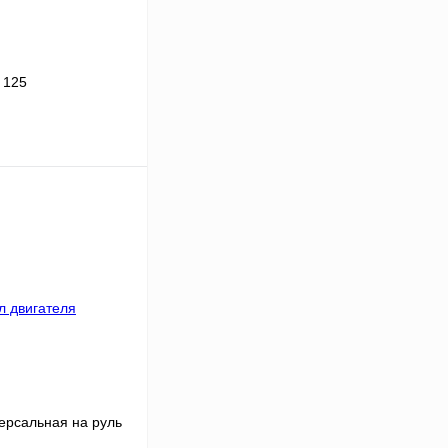
 125
В корзину
К сравнению
В
аличии
ерсальная на руль