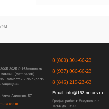
АРЫ
8 (800) 301-66-23
 2005-2025 © 163motors.ru
8 (937) 066-66-23
-магазин (мотосалон)
ки, запчастей и экипировки.
8 (846) 219-23-63
а защищены.
Email:
info@163motors.ru
, Алма-Атинская, 57
График работы: Ежедневно с
ть на карте
10:00 до 19:00