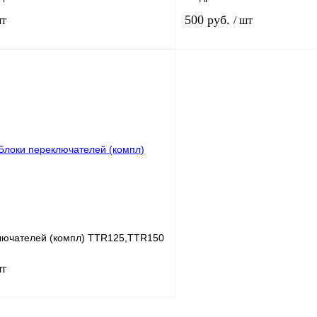
500 руб.
шт
/ шт
В корзину
лик
К сравнению
Купить в 1 клик
В
В избранное
наличии
н
лючателей (компл) TTR125,TTR150
шт