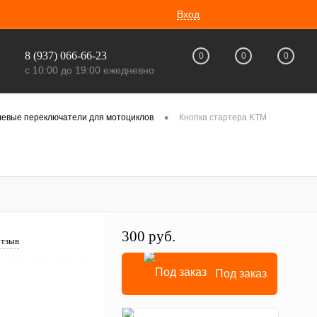
Вход
8 (937) 066-66-23
0
0
0
с 10:00 до 19:00 ежедневно
•
левые переключатели для мотоциклов
Кнопка стартера KTM
300 руб.
отзыв
Под заказ