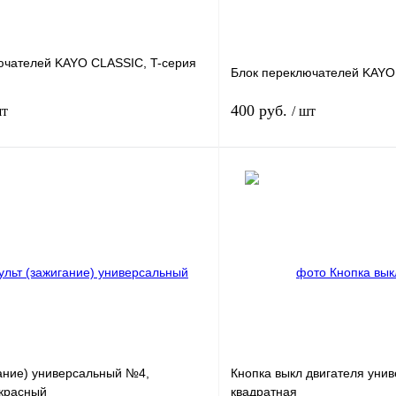
ючателей KAYO CLASSIC, T-серия
Блок переключателей KAYO
400 руб.
шт
/ шт
В корзину
лик
К сравнению
Купить в 1 клик
В
В избранное
наличии
н
гание) универсальный №4,
Кнопка выкл двигателя унив
 красный
квадратная