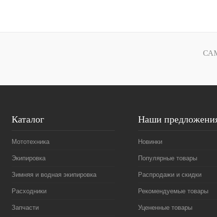
В корзину
Купить в 1 клик
К сравнению
Купить в 1 к
В избранное
В
В избранное
СА
наличии
Каталог
Наши предложени
Мототехника
Новинки
Экипировка
Популярные товары
Зимняя и водная экипировка
Распродажи и скидки
Расходники
Рекомендуемые товары
Запчасти
Уцененные товары