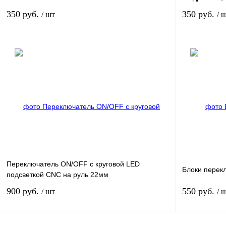
350 руб.
350 руб.
/ шт
/ 
В корзину
Купить в 1 клик
К сравнению
Купить в 1 к
В избранное
В
В избранное
наличии
Переключатель ON/OFF с круговой LED
Блоки перек
подсветкой CNC на руль 22мм
900 руб.
550 руб.
/ шт
/ 