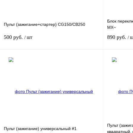
Блок перекл
Пульт (зажигание+стартер) CG150/CB250
MX~
500 руб.
890 руб.
/ шт
/ 
В корзину
Купить в 1 клик
К сравнению
Купить в 1 к
В избранное
В
В избранное
наличии
Пульт (зажи
Пульт (зажигание) универсальный #1
квадратный,