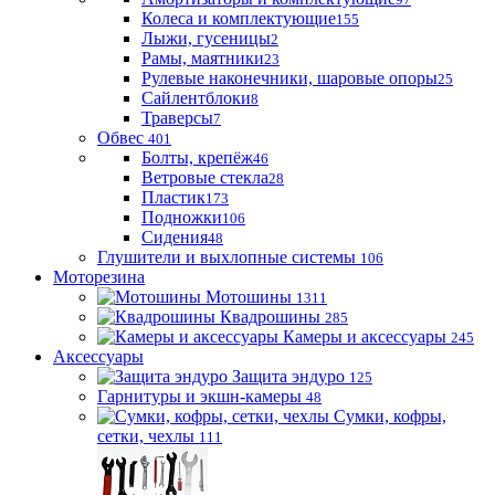
Колеса и комплектующие
155
Лыжи, гусеницы
2
Рамы, маятники
23
Рулевые наконечники, шаровые опоры
25
Сайлентблоки
8
Траверсы
7
Обвес
401
Болты, крепёж
46
Ветровые стекла
28
Пластик
173
Подножки
106
Сидения
48
Глушители и выхлопные системы
106
Моторезина
Мотошины
1311
Квадрошины
285
Камеры и аксессуары
245
Аксессуары
Защита эндуро
125
Гарнитуры и экшн-камеры
48
Сумки, кофры,
сетки, чехлы
111