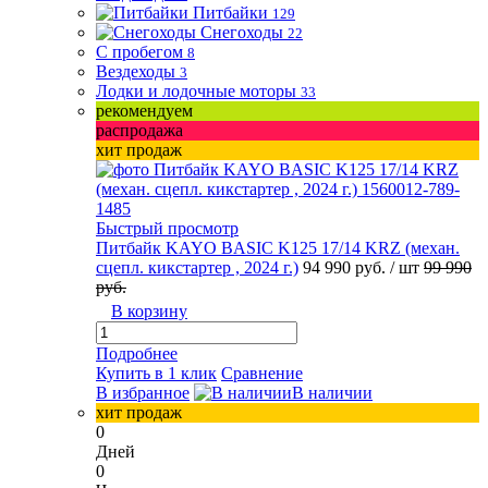
Питбайки
129
Снегоходы
22
С пробегом
8
Вездеходы
3
Лодки и лодочные моторы
33
рекомендуем
распродажа
хит продаж
Быстрый просмотр
Питбайк KAYO BASIC K125 17/14 KRZ (механ.
сцепл. кикстартер , 2024 г.)
94 990 руб.
/ шт
99 990
руб.
В корзину
Подробнее
Купить в 1 клик
Сравнение
В избранное
В наличии
хит продаж
0
Дней
0