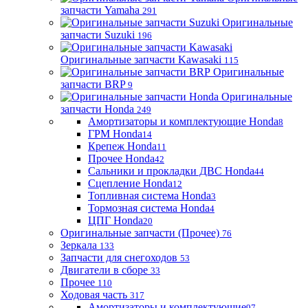
запчасти Yamaha
291
Оригинальные
запчасти Suzuki
196
Оригинальные запчасти Kawasaki
115
Оригинальные
запчасти BRP
9
Оригинальные
запчасти Honda
249
Амортизаторы и комплектующие Honda
8
ГРМ Honda
14
Крепеж Honda
11
Прочее Honda
42
Сальники и прокладки ДВС Honda
44
Сцепление Honda
12
Топливная система Honda
3
Тормозная система Honda
4
ЦПГ Honda
20
Оригинальные запчасти (Прочее)
76
Зеркала
133
Запчасти для снегоходов
53
Двигатели в сборе
33
Прочее
110
Ходовая часть
317
Амортизаторы и комплектующие
97