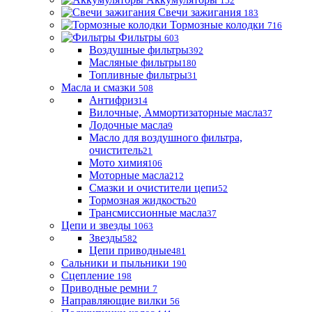
152
Свечи зажигания
183
Тормозные колодки
716
Фильтры
603
Воздушные фильтры
392
Масляные фильтры
180
Топливные фильтры
31
Масла и смазки
508
Антифриз
14
Вилочные, Аммортизаторные масла
37
Лодочные масла
9
Масло для воздушного фильтра,
очиститель
21
Мото химия
106
Моторные масла
212
Смазки и очистители цепи
52
Тормозная жидкость
20
Трансмиссионные масла
37
Цепи и звезды
1063
Звезды
582
Цепи приводные
481
Сальники и пыльники
190
Сцепление
198
Приводные ремни
7
Направляющие вилки
56