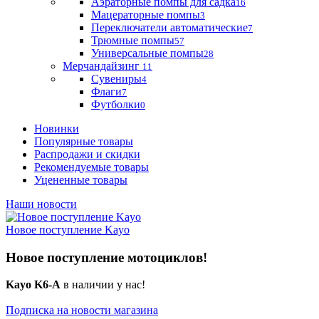
Аэраторные помпы для садка
16
Мацераторные помпы
3
Переключатели автоматические
7
Трюмные помпы
57
Универсальные помпы
28
Мерчандайзинг
11
Сувениры
4
Флаги
7
Футболки
0
Новинки
Популярные товары
Распродажи и скидки
Рекомендуемые товары
Уцененные товары
Наши новости
Новое поступление Kayo
Новое поступление мотоциклов!
Kayo K6-A
в наличии у нас!
Подписка на новости магазина