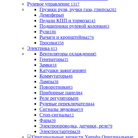
Рулевое управление
1317
Грузики руля, ручки газа, грипсы
282
Демпферы
9
Педали КПП и тормоза
143
Подшипники рулевой колонки
63
Рули
186
Рычаги и кронштейны
276
Тросики
358
Электрика
613
Вентиляторы охлаждения
5
Генераторы
35
Замки
18
Катушки зажигания
60
Коммутаторы
48
Лампы
38
Поворотники
83
Приборные панели
4
Реле регуляторы
98
Рулевые переключатели
44
Сигналы звуковые
19
Стоп-сигналы
12
Фары
39
Электропроводка, датчики, реле
79
Электростартеры
28
Оригинальные