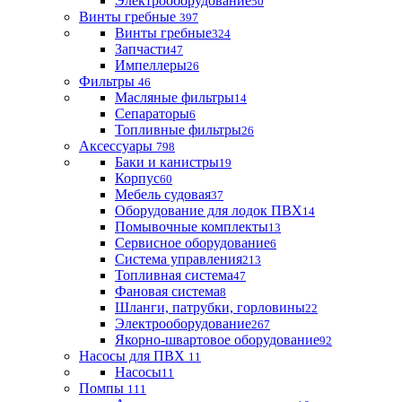
Электрооборудование
50
Винты гребные
397
Винты гребные
324
Запчасти
47
Импеллеры
26
Фильтры
46
Масляные фильтры
14
Сепараторы
6
Топливные фильтры
26
Аксессуары
798
Баки и канистры
19
Корпус
60
Мебель судовая
37
Оборудование для лодок ПВХ
14
Помывочные комплекты
13
Сервисное оборудование
6
Система управления
213
Топливная система
47
Фановая система
8
Шланги, патрубки, горловины
22
Электрооборудование
267
Якорно-швартовое оборудование
92
Насосы для ПВХ
11
Насосы
11
Помпы
111