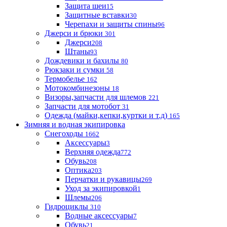
Защита шеи
15
Защитные вставки
30
Черепахи и защиты спины
96
Джерси и брюки
301
Джерси
208
Штаны
93
Дождевики и бахилы
80
Рюкзаки и сумки
58
Термобелье
162
Мотокомбинезоны
18
Визоры,запчасти для шлемов
221
Запчасти для мотобот
31
Одежда (майки,кепки,куртки и т.д)
165
Зимняя и водная экипировка
Снегоходы
1662
Аксессуары
3
Верхняя одежда
772
Обувь
208
Оптика
203
Перчатки и рукавицы
269
Уход за экипировкой
1
Шлемы
206
Гидроциклы
310
Водные аксессуары
7
Обувь
21