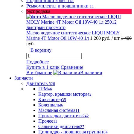
Подшипники колес
141
Ремкомплекты и подшипники
11
распродажа
Быстрый просмотр
Масло лодочное синтетическое LIQUI MOLY
Marine 4T Motor Oil 10W-40 1л
1 260 руб.
/ шт
1 400
руб.
В корзину
Подробнее
Купить в 1 клик
Сравнение
В избранное
В наличии
Запчасти
Двигатель
526
ГРМ
46
Картер, крышки мотора
42
Кикстартер
35
Коленвалы
6
Масляная система
11
Прокладки двигателя
242
Прочее
13
Сальники двигателя
27
Цилиндро - поршневая группа
104