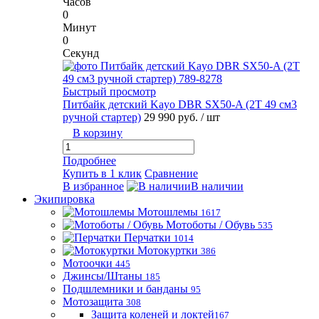
Часов
0
Минут
0
Секунд
Быстрый просмотр
Питбайк детский Kayo DBR SX50-A (2T 49 см3
ручной стартер)
29 990 руб.
/ шт
В корзину
Подробнее
Купить в 1 клик
Сравнение
В избранное
В наличии
Экипировка
Мотошлемы
1617
Мотоботы / Обувь
535
Перчатки
1014
Мотокуртки
386
Мотоочки
445
Джинсы/Штаны
185
Подшлемники и банданы
95
Мотозащита
308
Защита коленей и локтей
167