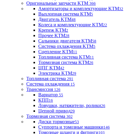
Оригинальные запчасти KTM
366
Амортизаторы и комплектующие KTM
32
Выхлопная система KTM
5
Двигатель KTM
48
Колеса и комплектующие KTM
22
Крепеж KTM
2
Прочее KTM
28
Сальники двигателя KTM
58
Система охлаждения KTM
5
Сцепление KTM
11
Топливная система KTM
11
Тормозная система KTM
26
ЦПГ KTM
42
Электрика KTM
29
Топливная система
291
Система охлаждения
15
Трансмиссия
126
Вариатор
55
КПП
16
Ловушки, натяжители, ролики
26
Цепной привод
29
Тормозная система
302
Диски тормозные
53
Суппорта и томозные машинки
146
Томозные шланги и фитинги
103