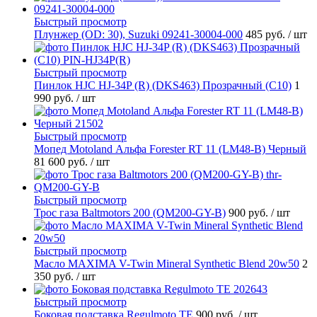
Быстрый просмотр
Плунжер (OD: 30), Suzuki 09241-30004-000
485 руб.
/ шт
Быстрый просмотр
Пинлок HJC HJ-34P (R) (DKS463) Прозрачный (C10)
1
990 руб.
/ шт
Быстрый просмотр
Мопед Motoland Альфа Forester RT 11 (LM48-B) Черный
81 600 руб.
/ шт
Быстрый просмотр
Трос газа Baltmotors 200 (QM200-GY-B)
900 руб.
/ шт
Быстрый просмотр
Масло MAXIMA V-Twin Mineral Synthetic Blend 20w50
2
350 руб.
/ шт
Быстрый просмотр
Боковая подставка Regulmoto TE
900 руб.
/ шт