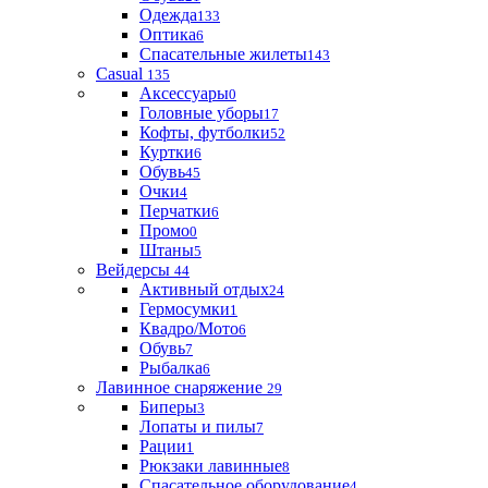
Одежда
133
Оптика
6
Спасательные жилеты
143
Casual
135
Аксессуары
0
Головные уборы
17
Кофты, футболки
52
Куртки
6
Обувь
45
Очки
4
Перчатки
6
Промо
0
Штаны
5
Вейдерсы
44
Активный отдых
24
Гермосумки
1
Квадро/Мото
6
Обувь
7
Рыбалка
6
Лавинное снаряжение
29
Биперы
3
Лопаты и пилы
7
Рации
1
Рюкзаки лавинные
8
Спасательное оборудование
4