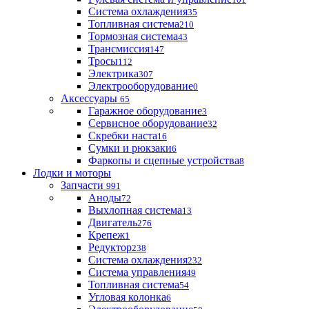
Система охлаждения
35
Топливная система
210
Тормозная система
43
Трансмиссия
147
Тросы
112
Электрика
307
Электрооборудование
0
Аксессуары
65
Гаражное оборудование
3
Сервисное оборудование
32
Скребки наста
16
Сумки и рюкзаки
6
Фаркопы и сцепные устройства
8
Лодки и моторы
Запчасти
991
Аноды
72
Выхлопная система
13
Двигатель
276
Крепеж
1
Редуктор
238
Система охлаждения
232
Система управления
49
Топливная система
54
Угловая колонка
6