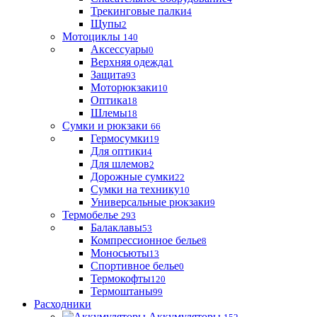
Трекинговые палки
4
Щупы
2
Мотоциклы
140
Аксессуары
0
Верхняя одежда
1
Защита
93
Моторюкзаки
10
Оптика
18
Шлемы
18
Сумки и рюкзаки
66
Гермосумки
19
Для оптики
4
Для шлемов
2
Дорожные сумки
22
Сумки на технику
10
Универсальные рюкзаки
9
Термобелье
293
Балаклавы
53
Компрессионное белье
8
Моносьюты
13
Спортивное белье
0
Термокофты
120
Термоштаны
99
Расходники
Аккумуляторы