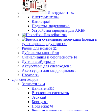
Инструмент
157
Инструменты
84
Канистры
3
Подкаты, подставки
61
Устройства зарядные для АКБ
9
Наклейки
206
Брелки и
сувенирная продукция
131
Рамки для номера
22
Дубликаты ключей
90
Сигнализация и безопасность
16
Дуги и слайдеры
96
Аксуссуары для снегоходов
1
Аксессуары для квадроциклов
2
Прочее
35
Для снегоходов
Запчасти
1954
Двигатель
530
Выхлопная система
96
Зеркала
8
Корпус
89
Подвеска
276
Рулевая система и управление
101