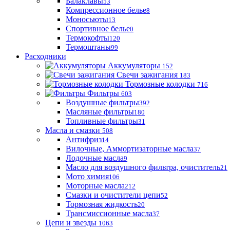
Балаклавы
53
Компрессионное белье
8
Моносьюты
13
Спортивное белье
0
Термокофты
120
Термоштаны
99
Расходники
Аккумуляторы
152
Свечи зажигания
183
Тормозные колодки
716
Фильтры
603
Воздушные фильтры
392
Масляные фильтры
180
Топливные фильтры
31
Масла и смазки
508
Антифриз
14
Вилочные, Аммортизаторные масла
37
Лодочные масла
9
Масло для воздушного фильтра, очиститель
21
Мото химия
106
Моторные масла
212
Смазки и очистители цепи
52
Тормозная жидкость
20
Трансмиссионные масла
37
Цепи и звезды
1063