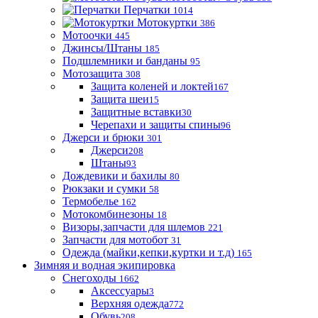
Перчатки
1014
Мотокуртки
386
Мотоочки
445
Джинсы/Штаны
185
Подшлемники и банданы
95
Мотозащита
308
Защита коленей и локтей
167
Защита шеи
15
Защитные вставки
30
Черепахи и защиты спины
96
Джерси и брюки
301
Джерси
208
Штаны
93
Дождевики и бахилы
80
Рюкзаки и сумки
58
Термобелье
162
Мотокомбинезоны
18
Визоры,запчасти для шлемов
221
Запчасти для мотобот
31
Одежда (майки,кепки,куртки и т.д)
165
Зимняя и водная экипировка
Снегоходы
1662
Аксессуары
3
Верхняя одежда
772
Обувь
208