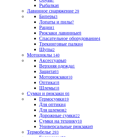
7
Рыбалка
6
Лавинное снаряжение
29
Биперы
3
Лопаты и пилы
7
Рации
1
Рюкзаки лавинные
8
Спасательное оборудование
4
Трекинговые палки
4
Щупы
2
Мотоциклы
140
Аксессуары
0
Верхняя одежда
1
Защита
93
Моторюкзаки
10
Оптика
18
Шлемы
18
Сумки и рюкзаки
66
Гермосумки
19
Для оптики
4
Для шлемов
2
Дорожные сумки
22
Сумки на технику
10
Универсальные рюкзаки
9
Термобелье
293