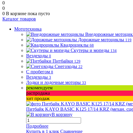
0
0
0
В корзине
пока пусто
Каталог товаров
Мототехника
Внедорожные мотоци
Дорожные мотоциклы
119
Квадроциклы
68
Скутеры и мопеды
134
Вездеходы
0
Питбайки
129
Снегоходы
22
С пробегом
8
Вездеходы
3
Лодки и лодочные моторы
33
рекомендуем
распродажа
хит продаж
Питбайк KAYO BASIC K125 17/14 KRZ (механ. сцепл.
В корзину
Подробнее
Купить в 1 клик
Сравнение