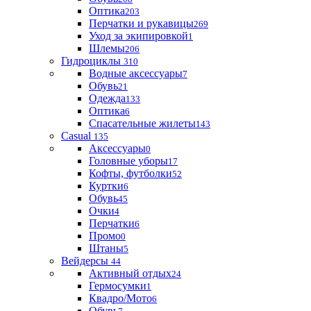
Оптика
203
Перчатки и рукавицы
269
Уход за экипировкой
1
Шлемы
206
Гидроциклы
310
Водные аксессуары
7
Обувь
21
Одежда
133
Оптика
6
Спасательные жилеты
143
Casual
135
Аксессуары
0
Головные уборы
17
Кофты, футболки
52
Куртки
6
Обувь
45
Очки
4
Перчатки
6
Промо
0
Штаны
5
Вейдерсы
44
Активный отдых
24
Гермосумки
1
Квадро/Мото
6
Обувь