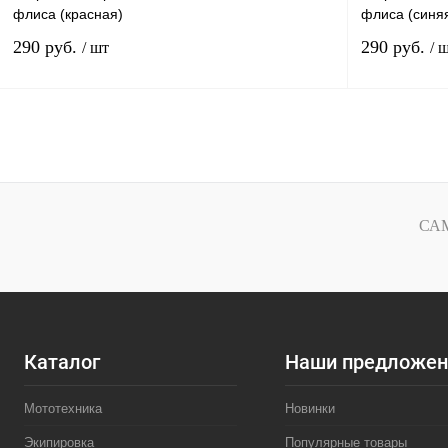
флиса (красная)
флиса (синя
290 руб.
290 руб.
/ шт
/ 
В корзину
Купить в 1 клик
К сравнению
Купить в 1 к
В избранное
В наличии
В избранное
СА
Каталог
Наши предложен
Мототехника
Новинки
Экипировка
Популярные товары