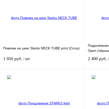
Подшлемник
Повязка на шею Starks NECK TUBE print (Соты)
Open (чёрны
1 050 руб.
2 400 руб.
/ шт
В корзину
Купить в 1 клик
К сравнению
Купить в 1 к
В избранное
В наличии
В избранное