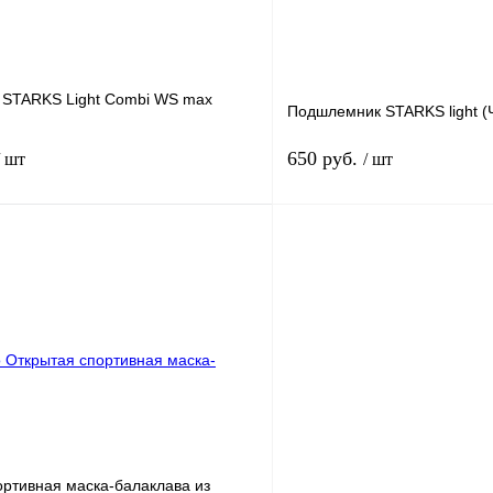
STARKS Light Combi WS max
Подшлемник STARKS light (
650 руб.
/ шт
/ шт
В корзину
лик
К сравнению
Купить в 1 клик
В наличии
В избранное
ортивная маска-балаклава из