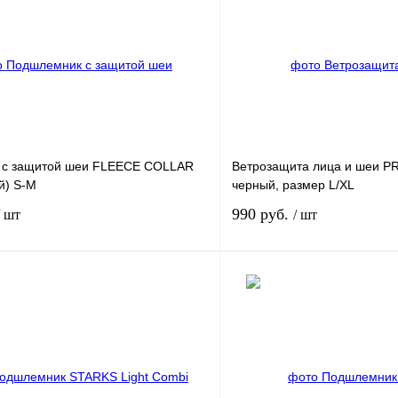
 с защитой шеи FLEECE COLLAR
Ветрозащита лица и шеи P
й) S-M
черный, размер L/XL
990 руб.
/ шт
/ шт
В корзину
лик
К сравнению
Купить в 1 клик
В наличии
В избранное