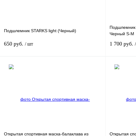
Подшлемник 
Подшлемник STARKS light (Черный)
Черный S-M
650 руб.
1 700 руб.
/ шт
В корзину
Купить в 1 клик
К сравнению
Купить в 1 к
В избранное
В наличии
В избранное
Открытая спортивная маска-балаклава из
Открытая сп