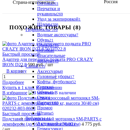
Россия
Страна-изготовитель
Оптика
203
Перчатки и
рукавицы
269
Уход за экипировкой
1
Шлемы
206
ПОХОЖИЕ ТОВАРЫ (8)
Гидроциклы
310
Водные аксессуары
7
Обувь
21
Одежда
133
Оптика
6
Быстрый просмотр
Спасательные
Адаптер для переднего подката PRO CRAZY
жилеты
143
IRON D22.8
590 руб.
/ шт
Casual
135
В корзину
Аксессуары
0
Головные уборы
17
Кофты, футболки
52
Подробнее
Куртки
6
Купить в 1 клик
К сравнению
Обувь
45
В избранное
В наличии
Очки
4
Перчатки
6
Промо
0
Штаны
5
Быстрый просмотр
Вейдерсы
44
Подставка под кроссовый мотоцикл SM-PARTS с
Активный отдых
24
демпфером (до 160 кг, высота 30/40 см)
4 775 руб.
Гермосумки
1
/ шт