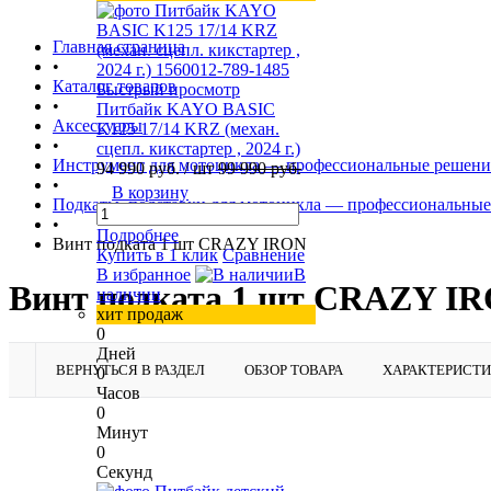
Главная страница
•
Каталог товаров
Быстрый просмотр
•
Питбайк KAYO BASIC
Аксессуары
K125 17/14 KRZ (механ.
•
сцепл. кикстартер , 2024 г.)
Инструмент для мотоцикла — профессиональные решения
94 990 руб.
/ шт
99 990 руб.
•
В корзину
Подкаты, подставки для мотоцикла — профессиональные
•
Подробнее
Винт подката 1 шт CRAZY IRON
Купить в 1 клик
Сравнение
В избранное
В
Винт подката 1 шт CRAZY I
наличии
хит продаж
0
Дней
ВЕРНУТЬСЯ В РАЗДЕЛ
ОБЗОР ТОВАРА
ХАРАКТЕРИСТ
0
Часов
0
Минут
0
Секунд