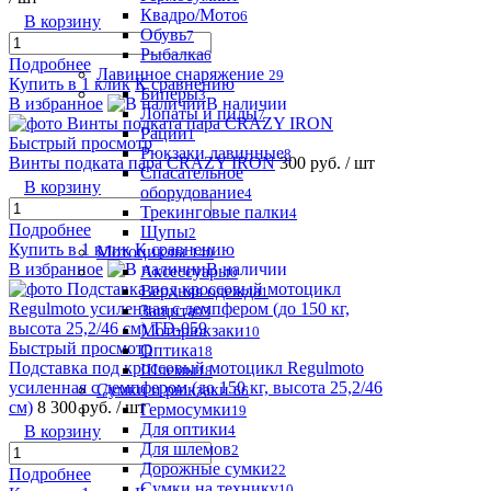
Квадро/Мото
6
В корзину
Обувь
7
Рыбалка
6
Подробнее
Лавинное снаряжение
29
Купить в 1 клик
К сравнению
Биперы
3
В избранное
В наличии
Лопаты и пилы
7
Рации
1
Быстрый просмотр
Рюкзаки лавинные
8
Винты подката пара CRAZY IRON
300 руб.
/ шт
Спасательное
В корзину
оборудование
4
Трекинговые палки
4
Подробнее
Щупы
2
Купить в 1 клик
К сравнению
Мотоциклы
140
В избранное
В наличии
Аксессуары
0
Верхняя одежда
1
Защита
93
Моторюкзаки
10
Быстрый просмотр
Оптика
18
Подставка под кроссовый мотоцикл Regulmoto
Шлемы
18
усиленная с демпфером (до 150 кг, высота 25,2/46
Сумки и рюкзаки
66
см)
8 300 руб.
/ шт
Гермосумки
19
Для оптики
4
В корзину
Для шлемов
2
Дорожные сумки
22
Подробнее
Сумки на технику
10