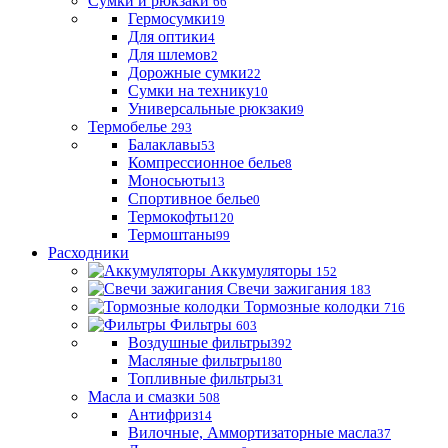
Сумки и рюкзаки
66
Гермосумки
19
Для оптики
4
Для шлемов
2
Дорожные сумки
22
Сумки на технику
10
Универсальные рюкзаки
9
Термобелье
293
Балаклавы
53
Компрессионное белье
8
Моносьюты
13
Спортивное белье
0
Термокофты
120
Термоштаны
99
Расходники
Аккумуляторы
152
Свечи зажигания
183
Тормозные колодки
716
Фильтры
603
Воздушные фильтры
392
Масляные фильтры
180
Топливные фильтры
31
Масла и смазки
508
Антифриз
14
Вилочные, Аммортизаторные масла
37