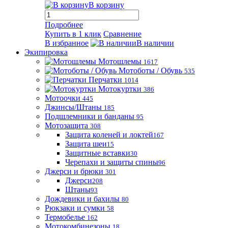
В корзину
Подробнее
Купить в 1 клик
Сравнение
В избранное
В наличии
Экипировка
Мотошлемы
1617
Мотоботы / Обувь
535
Перчатки
1014
Мотокуртки
386
Мотоочки
445
Джинсы/Штаны
185
Подшлемники и банданы
95
Мотозащита
308
Защита коленей и локтей
167
Защита шеи
15
Защитные вставки
30
Черепахи и защиты спины
96
Джерси и брюки
301
Джерси
208
Штаны
93
Дождевики и бахилы
80
Рюкзаки и сумки
58
Термобелье
162
Мотокомбинезоны
18