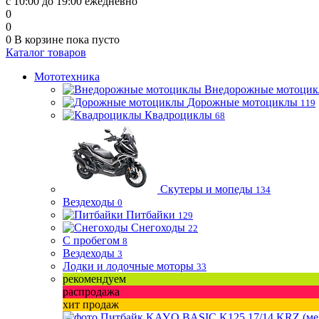
с 10:00 до 19:00 ежедневно
0
0
0
В корзине
пока пусто
Каталог товаров
Мототехника
Внедорожные мотоци
Дорожные мотоциклы
119
Квадроциклы
68
Скутеры и мопеды
134
Вездеходы
0
Питбайки
129
Снегоходы
22
С пробегом
8
Вездеходы
3
Лодки и лодочные моторы
33
рекомендуем
распродажа
хит продаж