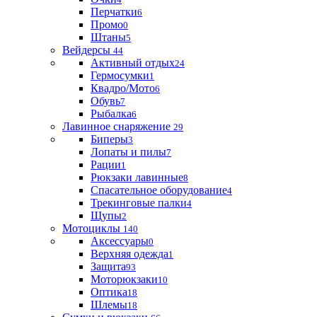
Перчатки
6
Промо
0
Штаны
5
Вейдерсы
44
Активный отдых
24
Гермосумки
1
Квадро/Мото
6
Обувь
7
Рыбалка
6
Лавинное снаряжение
29
Биперы
3
Лопаты и пилы
7
Рации
1
Рюкзаки лавинные
8
Спасательное оборудование
4
Трекинговые палки
4
Щупы
2
Мотоциклы
140
Аксессуары
0
Верхняя одежда
1
Защита
93
Моторюкзаки
10
Оптика
18
Шлемы
18