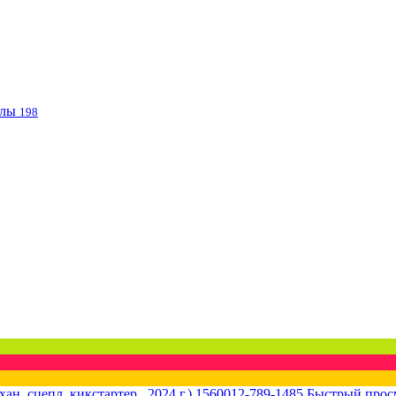
клы
198
Быстрый прос