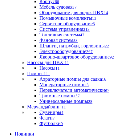
Корпус
60
Мебель судовая
37
Оборудование для лодок ПВХ
14
Помывочные комплекты
13
Сервисное оборудование
6
Система управления
213
Топливная система
47
Фановая система
8
Шланги, патрубки, горловины
22
Электрооборудование
267
Якорно-швартовое оборудование
92
Насосы для ПВХ
11
Насосы
11
Помпы
111
Аэраторные помпы для садка
16
Мацераторные помпы
3
Переключатели автоматические
7
Трюмные помпы
57
Универсальные помпы
28
Мерчандайзинг
11
Сувениры
4
Флаги
7
Футболки
0
Новинки