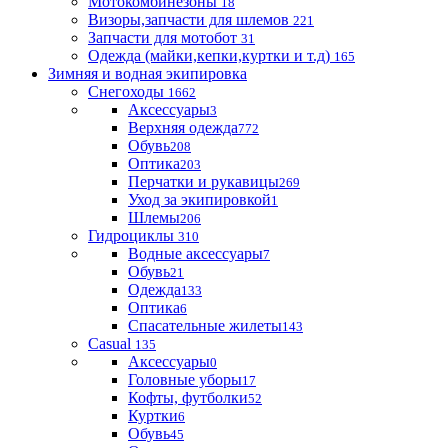
Мотокомбинезоны
18
Визоры,запчасти для шлемов
221
Запчасти для мотобот
31
Одежда (майки,кепки,куртки и т.д)
165
Зимняя и водная экипировка
Снегоходы
1662
Аксессуары
3
Верхняя одежда
772
Обувь
208
Оптика
203
Перчатки и рукавицы
269
Уход за экипировкой
1
Шлемы
206
Гидроциклы
310
Водные аксессуары
7
Обувь
21
Одежда
133
Оптика
6
Спасательные жилеты
143
Casual
135
Аксессуары
0
Головные уборы
17
Кофты, футболки
52
Куртки
6
Обувь
45