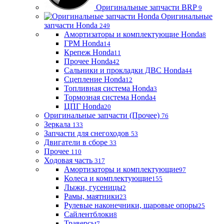
Оригинальные запчасти BRP
9
Оригинальные
запчасти Honda
249
Амортизаторы и комплектующие Honda
8
ГРМ Honda
14
Крепеж Honda
11
Прочее Honda
42
Сальники и прокладки ДВС Honda
44
Сцепление Honda
12
Топливная система Honda
3
Тормозная система Honda
4
ЦПГ Honda
20
Оригинальные запчасти (Прочее)
76
Зеркала
133
Запчасти для снегоходов
53
Двигатели в сборе
33
Прочее
110
Ходовая часть
317
Амортизаторы и комплектующие
97
Колеса и комплектующие
155
Лыжи, гусеницы
2
Рамы, маятники
23
Рулевые наконечники, шаровые опоры
25
Сайлентблоки
8
Траверсы
7