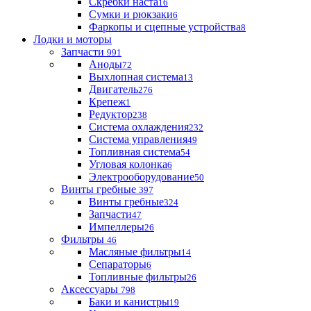
Скребки наста
16
Сумки и рюкзаки
6
Фаркопы и сцепные устройства
8
Лодки и моторы
Запчасти
991
Аноды
72
Выхлопная система
13
Двигатель
276
Крепеж
1
Редуктор
238
Система охлаждения
232
Система управления
49
Топливная система
54
Угловая колонка
6
Электрооборудование
50
Винты гребные
397
Винты гребные
324
Запчасти
47
Импеллеры
26
Фильтры
46
Масляные фильтры
14
Сепараторы
6
Топливные фильтры
26
Аксессуары
798
Баки и канистры
19