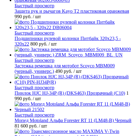
Быстрый просмотр
Защита рук и рычагов Kayo T2 пластиковая оранжевая
990 руб.
/ шт
Быстрый просмотр
Подшипники рулевой колонки Питбайк 320x23,5 -
320x22
800 руб.
/ шт
Быстрый просмотр
Застежка ремешка для мотобот Scoyco MBM009
(черный, универс.)
490 руб.
/ шт
Быстрый просмотр
Пинлок HJC HJ-34P (R) (DKS463) Прозрачный (C10)
1
990 руб.
/ шт
Быстрый просмотр
Мопед Motoland Альфа Forester RT 11 (LM48-B) Черный
81 600 руб.
/ шт