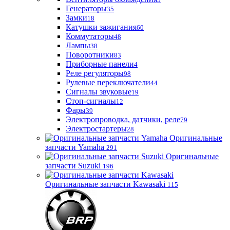
Генераторы
35
Замки
18
Катушки зажигания
60
Коммутаторы
48
Лампы
38
Поворотники
83
Приборные панели
4
Реле регуляторы
98
Рулевые переключатели
44
Сигналы звуковые
19
Стоп-сигналы
12
Фары
39
Электропроводка, датчики, реле
79
Электростартеры
28
Оригинальные
запчасти Yamaha
291
Оригинальные
запчасти Suzuki
196
Оригинальные запчасти Kawasaki
115