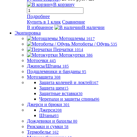
В корзину
Подробнее
Купить в 1 клик
Сравнение
В избранное
В наличии
Экипировка
Мотошлемы
1617
Мотоботы / Обувь
535
Перчатки
1014
Мотокуртки
386
Мотоочки
445
Джинсы/Штаны
185
Подшлемники и банданы
95
Мотозащита
308
Защита коленей и локтей
167
Защита шеи
15
Защитные вставки
30
Черепахи и защиты спины
96
Джерси и брюки
301
Джерси
208
Штаны
93
Дождевики и бахилы
80
Рюкзаки и сумки
58
Термобелье
162