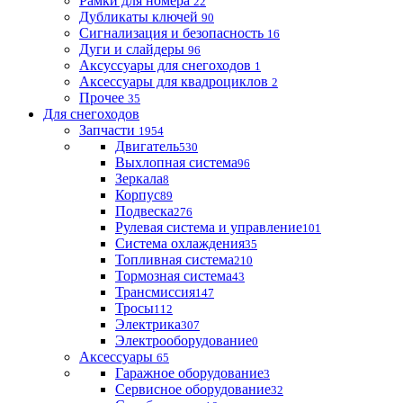
Рамки для номера
22
Дубликаты ключей
90
Сигнализация и безопасность
16
Дуги и слайдеры
96
Аксуссуары для снегоходов
1
Аксессуары для квадроциклов
2
Прочее
35
Для снегоходов
Запчасти
1954
Двигатель
530
Выхлопная система
96
Зеркала
8
Корпус
89
Подвеска
276
Рулевая система и управление
101
Система охлаждения
35
Топливная система
210
Тормозная система
43
Трансмиссия
147
Тросы
112
Электрика
307
Электрооборудование
0
Аксессуары
65
Гаражное оборудование
3
Сервисное оборудование
32