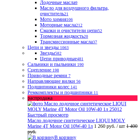
Лодочные масла
9
Масло для воздушного фильтра,
очиститель
21
Мото химия
106
Моторные масла
212
Смазки и очистители цепи
52
Тормозная жидкость
20
Трансмиссионные масла
37
Цепи и звезды
1063
Звезды
582
Цепи приводные
481
Сальники и пыльники
190
Сцепление
198
Приводные ремни
7
Направляющие вилки
56
Подшипники колес
141
Ремкомплекты и подшипники
11
распродажа
Быстрый просмотр
Масло лодочное синтетическое LIQUI MOLY
Marine 4T Motor Oil 10W-40 1л
1 260 руб.
/ шт
1 400
руб.
В корзину