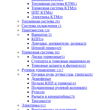
Топливная система KTM
11
Тормозная система KTM
26
ЦПГ KTM
42
Электрика KTM
29
Топливная система
291
Система охлаждения
15
Трансмиссия
126
Вариатор
55
КПП
16
Ловушки, натяжители, ролики
26
Цепной привод
29
Тормозная система
302
Диски тормозные
53
Суппорта и томозные машинки
146
Томозные шланги и фитинги
103
Рулевое управление
1317
Грузики руля, ручки газа, грипсы
282
Демпферы
9
Педали КПП и тормоза
143
Подшипники рулевой колонки
63
Рули
186
Рычаги и кронштейны
276
Тросики
358
Электрика
613
Вентиляторы охлаждения
5