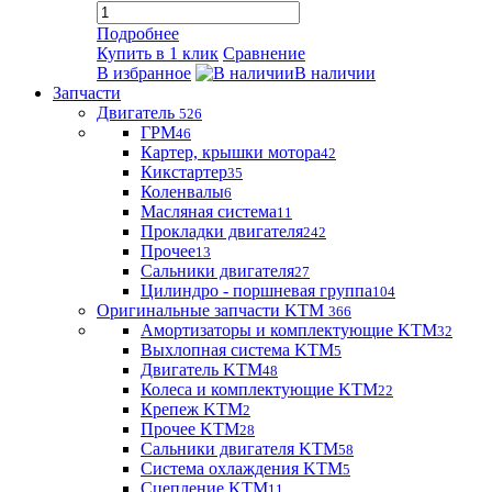
Подробнее
Купить в 1 клик
Сравнение
В избранное
В наличии
Запчасти
Двигатель
526
ГРМ
46
Картер, крышки мотора
42
Кикстартер
35
Коленвалы
6
Масляная система
11
Прокладки двигателя
242
Прочее
13
Сальники двигателя
27
Цилиндро - поршневая группа
104
Оригинальные запчасти KTM
366
Амортизаторы и комплектующие KTM
32
Выхлопная система KTM
5
Двигатель KTM
48
Колеса и комплектующие KTM
22
Крепеж KTM
2
Прочее KTM
28
Сальники двигателя KTM
58
Система охлаждения KTM
5
Сцепление KTM
11