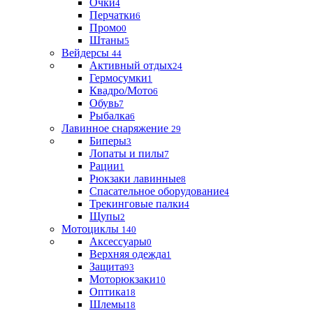
Очки
4
Перчатки
6
Промо
0
Штаны
5
Вейдерсы
44
Активный отдых
24
Гермосумки
1
Квадро/Мото
6
Обувь
7
Рыбалка
6
Лавинное снаряжение
29
Биперы
3
Лопаты и пилы
7
Рации
1
Рюкзаки лавинные
8
Спасательное оборудование
4
Трекинговые палки
4
Щупы
2
Мотоциклы
140
Аксессуары
0
Верхняя одежда
1
Защита
93
Моторюкзаки
10
Оптика
18
Шлемы
18