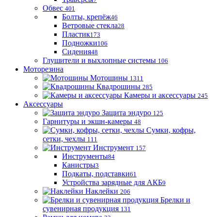
Обвес
401
Болты, крепёж
46
Ветровые стекла
28
Пластик
173
Подножки
106
Сидения
48
Глушители и выхлопные системы
106
Моторезина
Мотошины
1311
Квадрошины
285
Камеры и аксессуары
245
Аксессуары
Защита эндуро
125
Гарнитуры и экшн-камеры
48
Сумки, кофры,
сетки, чехлы
111
Инструмент
157
Инструменты
84
Канистры
3
Подкаты, подставки
61
Устройства зарядные для АКБ
9
Наклейки
206
Брелки и
сувенирная продукция
131