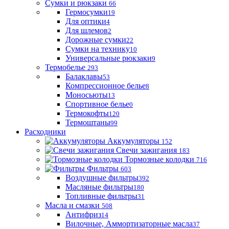
Сумки и рюкзаки
66
Гермосумки
19
Для оптики
4
Для шлемов
2
Дорожные сумки
22
Сумки на технику
10
Универсальные рюкзаки
9
Термобелье
293
Балаклавы
53
Компрессионное белье
8
Моносьюты
13
Спортивное белье
0
Термокофты
120
Термоштаны
99
Расходники
Аккумуляторы
152
Свечи зажигания
183
Тормозные колодки
716
Фильтры
603
Воздушные фильтры
392
Масляные фильтры
180
Топливные фильтры
31
Масла и смазки
508
Антифриз
14
Вилочные, Аммортизаторные масла
37