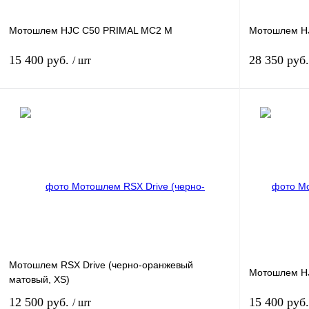
Мотошлем HJC C50 PRIMAL MC2 M
Мотошлем HJ
15 400 руб.
28 350 руб
/ шт
В корзину
Купить в 1 клик
К сравнению
Купить в 1 к
В избранное
В
В избранное
наличии
Мотошлем RSX Drive (черно-оранжевый
Мотошлем H
матовый, XS)
12 500 руб.
15 400 руб
/ шт