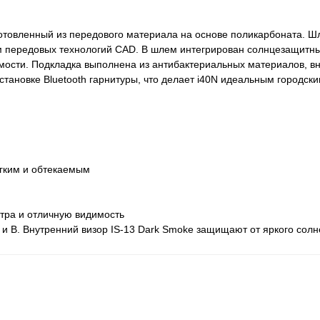
готовленный из передового материала на основе поликарбоната. Ш
м передовых технологий CAD. В шлем интегрирован солнцезащитны
имости. Подкладка выполнена из антибактериальных материалов, в
тановке Bluetooth гарнитуры, что делает i40N идеальным городск
егким и обтекаемым
тра и отличную видимость
и B. Внутренний визор IS-13 Dark Smoke защищают от яркого солне