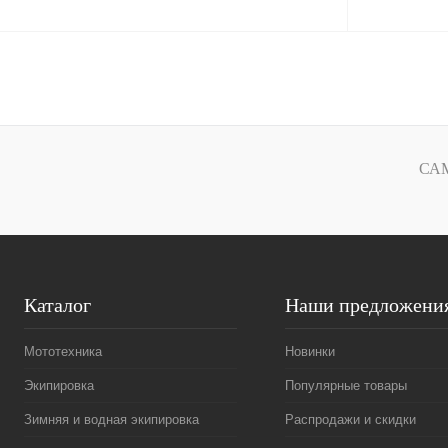
В корзину
Купить в 1 клик
К сравнению
Купить в 1 к
В избранное
В
В избранное
СА
наличии
Каталог
Наши предложени
Мототехника
Новинки
Экипировка
Популярные товары
Зимняя и водная экипировка
Распродажи и скидки