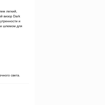
лем легкий,
й визор Dark
нутренности и
им шлемом для
чного света.