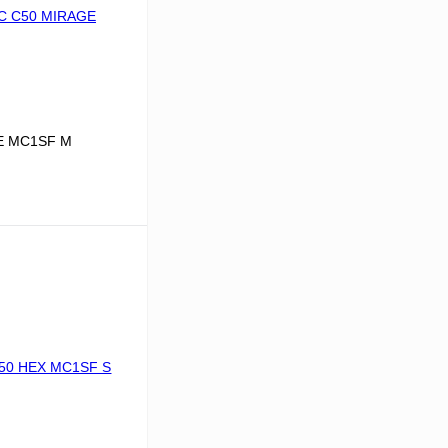
E MC1SF M
В корзину
К сравнению
В
аличии