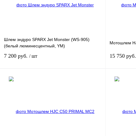
Шлем эндуро SPARX Jet Monster (WS-905)
Мотошлем HJ
(белый люминесцентный, YM)
7 200 руб.
15 750 руб
/ шт
В корзину
Купить в 1 клик
К сравнению
Купить в 1 к
В избранное
В
В избранное
наличии