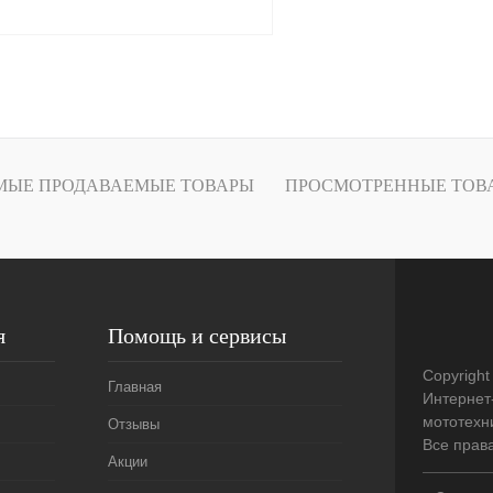
В корзину
лик
К сравнению
В
МЫЕ ПРОДАВАЕМЫЕ ТОВАРЫ
ПРОСМОТРЕННЫЕ ТОВ
наличии
я
Помощь и сервисы
Copyright
Главная
Интернет
мототехни
Отзывы
Все прав
Акции