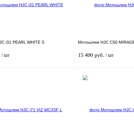
C i31 PEARL WHITE S
Мотошлем HJC C50 MIRAG
.
15 400 руб.
/ шт
/ шт
В корзину
лик
К сравнению
Купить в 1 клик
В
В избранное
наличии
н