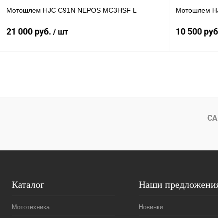
Мотошлем HJC C91N NEPOS MC3HSF L
Мотошлем HJ
21 000 руб.
10 500 ру
/ шт
В корзину
Купить в 1 клик
К сравнению
Купить в 
В избранное
В
В избранное
СА
наличии
Каталог
Наши предложени
Мототехника
Новинки