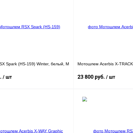
X Spark (HS-159) Winter, белый, M
Мотошлем Acerbis X-TRACK 
б.
23 800 руб.
/ шт
/ шт
В корзину
1 клик
К сравнению
Купить в 1 клик
В
В избранное