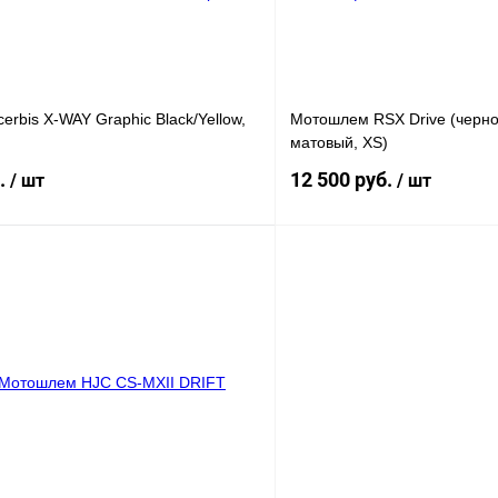
наличии
н
rbis X-WAY Graphic Black/Yellow,
Мотошлем RSX Drive (черн
матовый, XS)
б.
12 500 руб.
/ шт
/ шт
В корзину
1 клик
К сравнению
Купить в 1 клик
В
В избранное
наличии
н