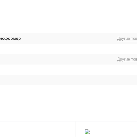
ансформер
Другие то
Другие то