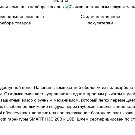
оплаты
сиональная помощь в
Скидки постоянным
одборе товаров
покупателям
оступной цене. Начиная с композитной оболочки из поликарбонат
м. Откидываемая часть управляется одним простым рычагом и удо
цезащитный визор с ручным механизмом, который легко перемещает
ет свободное движение воздуха через глубокие каналы в пенопол
ol обеспечивает дополнительное охлаждение благодаря впитывающ
tooth гарнитуры SMART HJC 20B и 10B. Шлем сертифицирован по ст