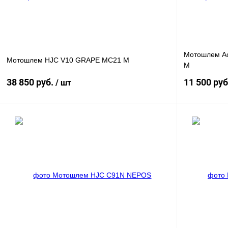
наличии
Мотошлем Ace
Мотошлем HJC V10 GRAPE MC21 M
M
38 850 руб.
11 500 ру
/ шт
В корзину
Купить в 1 клик
К сравнению
Купить в 
В избранное
В
В избранное
наличии