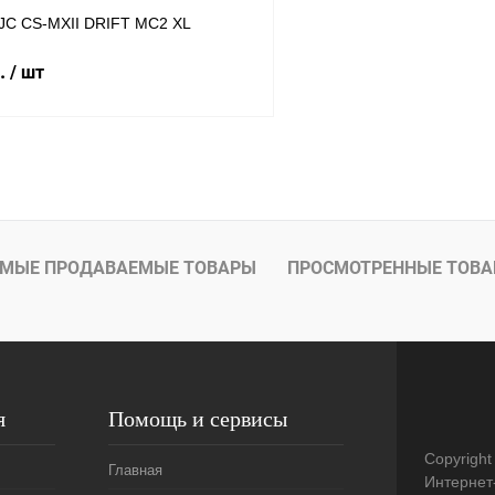
C CS-MXII DRIFT MC2 XL
б.
/ шт
В корзину
1 клик
К сравнению
В
МЫЕ ПРОДАВАЕМЫЕ ТОВАРЫ
ПРОСМОТРЕННЫЕ ТОВ
наличии
я
Помощь и сервисы
Copyright
Главная
Интернет