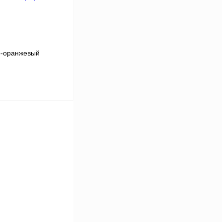
аличии
о-оранжевый
В корзину
К сравнению
В
аличии