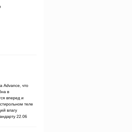
а Advance, что
бна в
ся вперед и
истирольном теле
ей влагу
андарту 22.06