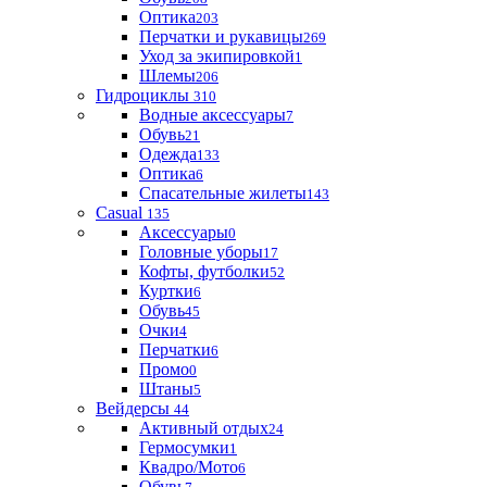
Оптика
203
Перчатки и рукавицы
269
Уход за экипировкой
1
Шлемы
206
Гидроциклы
310
Водные аксессуары
7
Обувь
21
Одежда
133
Оптика
6
Спасательные жилеты
143
Casual
135
Аксессуары
0
Головные уборы
17
Кофты, футболки
52
Куртки
6
Обувь
45
Очки
4
Перчатки
6
Промо
0
Штаны
5
Вейдерсы
44
Активный отдых
24
Гермосумки
1
Квадро/Мото
6
Обувь