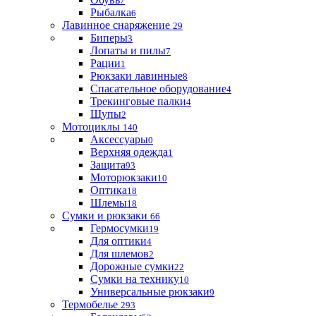
7
Рыбалка
6
Лавинное снаряжение
29
Биперы
3
Лопаты и пилы
7
Рации
1
Рюкзаки лавинные
8
Спасательное оборудование
4
Трекинговые палки
4
Щупы
2
Мотоциклы
140
Аксессуары
0
Верхняя одежда
1
Защита
93
Моторюкзаки
10
Оптика
18
Шлемы
18
Сумки и рюкзаки
66
Гермосумки
19
Для оптики
4
Для шлемов
2
Дорожные сумки
22
Сумки на технику
10
Универсальные рюкзаки
9
Термобелье
293