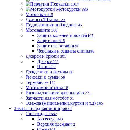
Перчатки
1014
Мотокуртки
386
Мотоочки
445
Джинсы/Штаны
185
Подшлемники и банданы
95
Мотозащита
308
Защита коленей и локтей
167
Защита шеи
15
Защитные вставки
30
Черепахи и защиты спины
96
Джерси и брюки
301
Джерси
208
Штаны
93
Дождевики и бахилы
80
Рюкзаки и сумки
58
Термобелье
162
Мотокомбинезоны
18
Визоры,запчасти для шлемов
221
Запчасти для мотобот
31
Одежда (майки,кепки,куртки и т.д)
165
Зимняя и водная экипировка
Снегоходы
1662
Аксессуары
3
Верхняя одежда
772
Обувь
208