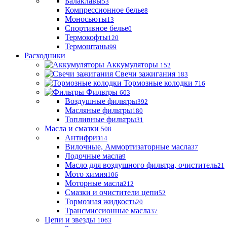
Балаклавы
53
Компрессионное белье
8
Моносьюты
13
Спортивное белье
0
Термокофты
120
Термоштаны
99
Расходники
Аккумуляторы
152
Свечи зажигания
183
Тормозные колодки
716
Фильтры
603
Воздушные фильтры
392
Масляные фильтры
180
Топливные фильтры
31
Масла и смазки
508
Антифриз
14
Вилочные, Аммортизаторные масла
37
Лодочные масла
9
Масло для воздушного фильтра, очиститель
21
Мото химия
106
Моторные масла
212
Смазки и очистители цепи
52
Тормозная жидкость
20
Трансмиссионные масла
37
Цепи и звезды
1063