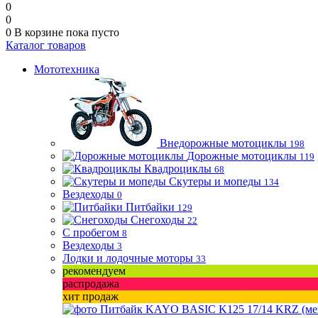
0
0
0
В корзине
пока пусто
Каталог товаров
Мототехника
Внедорожные мотоциклы
198
Дорожные мотоциклы
119
Квадроциклы
68
Скутеры и мопеды
134
Вездеходы
0
Питбайки
129
Снегоходы
22
С пробегом
8
Вездеходы
3
Лодки и лодочные моторы
33
рекомендуем
распродажа
хит продаж