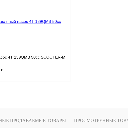
лик
К сравнению
Купить в 1 клик
В
В избранное
наличии
н
асос 4T 139QMB 50сс SCOOTER-M
шт
Под заказ
лик
К сравнению
Под заказ
МЫЕ ПРОДАВАЕМЫЕ ТОВАРЫ
ПРОСМОТРЕННЫЕ ТОВ