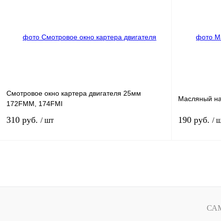
Купить в 1 клик
К сравнению
Купить в 1 к
В избранное
В
В избранное
наличии
Смотровое окно картера двигателя 25мм
Масляный н
172FMM, 174FMI
310 руб.
190 руб.
/ шт
/ 
Под заказ
Купить в 1 клик
К сравнению
Купить в 1 к
В избранное
Под заказ
В избранное
СА