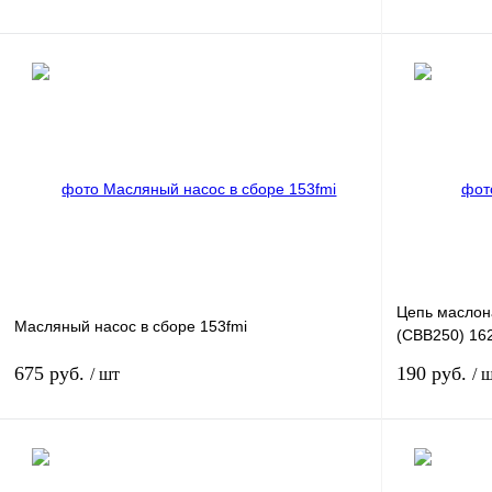
В корзину
Купить в 1 клик
К сравнению
Купить в 1 к
В избранное
В
В избранное
наличии
Цепь маслон
Масляный насос в сборе 153fmi
(CBB250) 16
(CG250-B)
675 руб.
190 руб.
/ шт
/ 
В корзину