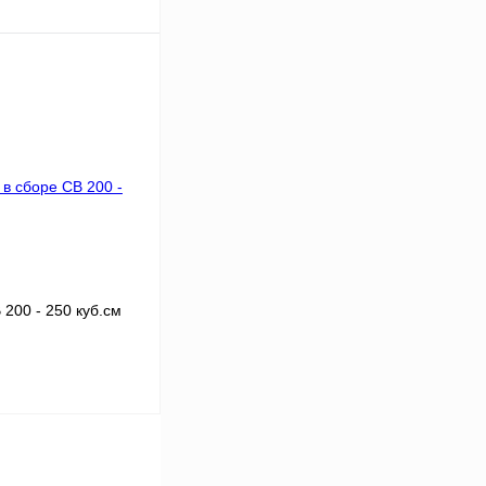
ину
К сравнению
В
аличии
200 - 250 куб.см
ину