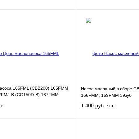
В корзину
В корз
лик
К сравнению
Купить в 1 клик
В
В избранное
наличии
н
асоса 165FML (CBB200) 165FMM
Насос масляный в сборе СВ 
2FMJ-B (CG150D-B) 167FMM
166FMM, 169FMM 39зуб
1 400 руб.
шт
/ шт
В корзину
В корз