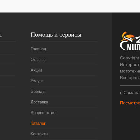
я
Помощь и сервисы
Главная
Copyright
Отзывы
Интернет
Акции
мототехни
Все прав
Услуги
Бренды
г. Самара
Доставка
Посмотре
Вопрос ответ
Каталог
Контакты