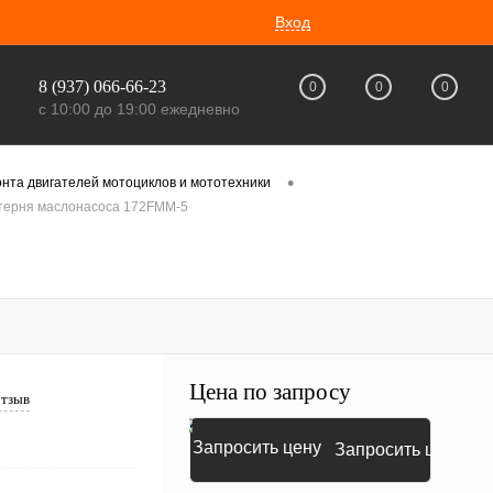
Вход
8 (937) 066-66-23
0
0
0
с 10:00 до 19:00 ежедневно
•
нта двигателей мотоциклов и мототехники
терня маслонасоса 172FMM-5
Цена по запросу
отзыв
Запросить цену