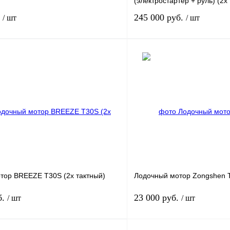
(электростартер + руль) (2х
.
245 000 руб.
/ шт
/ шт
Под заказ
лик
К сравнению
Купить в 1 клик
Под заказ
В избранное
тор BREEZE T30S (2х тактный)
Лодочный мотор Zongshen 
б.
23 000 руб.
/ шт
/ шт