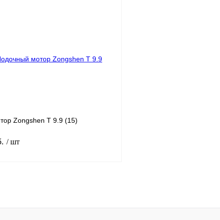
Под заказ
лик
К сравнению
Купить в 1 клик
Под заказ
В избранное
ор Zongshen T 9.9 (15)
б.
/ шт
Под заказ
лик
К сравнению