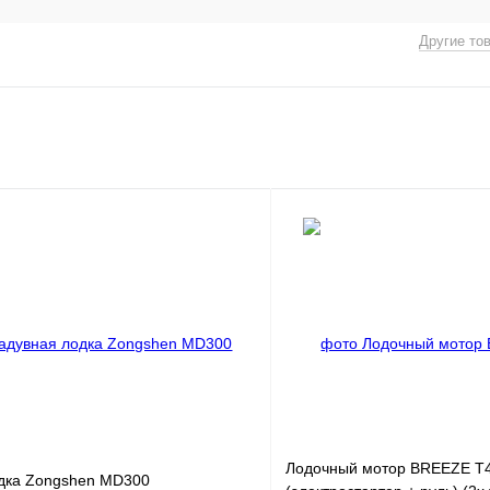
Другие то
Лодочный мотор BREEZE 
дка Zongshen MD300