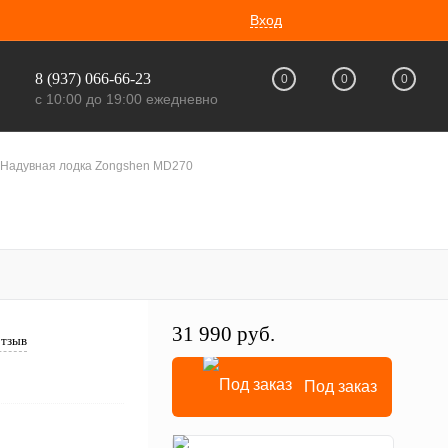
Вход
8 (937) 066-66-23
0
0
0
с 10:00 до 19:00 ежедневно
Надувная лодка Zongshen MD270
31 990 руб.
отзыв
Под заказ