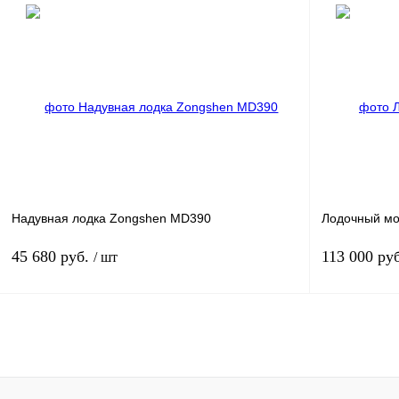
Под заказ
Купить в 1 клик
К сравнению
Купить в 1 к
В избранное
Под заказ
В избранное
Надувная лодка Zongshen MD390
Лодочный мот
45 680 руб.
113 000 ру
/ шт
Под заказ
Купить в 1 клик
К сравнению
Купить в 1 к