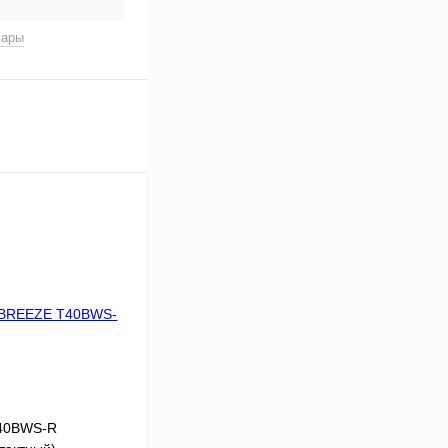
вары
T40BWS-R