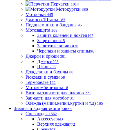
Перчатки
1014
Мотокуртки
386
Мотоочки
445
Джинсы/Штаны
185
Подшлемники и банданы
95
Мотозащита
308
Защита коленей и локтей
167
Защита шеи
15
Защитные вставки
30
Черепахи и защиты спины
96
Джерси и брюки
301
Джерси
208
Штаны
93
Дождевики и бахилы
80
Рюкзаки и сумки
58
Термобелье
162
Мотокомбинезоны
18
Визоры,запчасти для шлемов
221
Запчасти для мотобот
31
Одежда (майки,кепки,куртки и т.д)
165
Зимняя и водная экипировка
Снегоходы
1662
Аксессуары
3
Верхняя одежда
772
Обувь
208