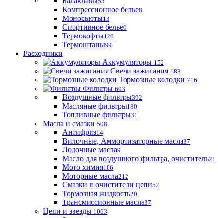
Балаклавы
53
Компрессионное белье
8
Моносьюты
13
Спортивное белье
0
Термокофты
120
Термоштаны
99
Расходники
Аккумуляторы
152
Свечи зажигания
183
Тормозные колодки
716
Фильтры
603
Воздушные фильтры
392
Масляные фильтры
180
Топливные фильтры
31
Масла и смазки
508
Антифриз
14
Вилочные, Аммортизаторные масла
37
Лодочные масла
9
Масло для воздушного фильтра, очиститель
21
Мото химия
106
Моторные масла
212
Смазки и очистители цепи
52
Тормозная жидкость
20
Трансмиссионные масла
37
Цепи и звезды
1063