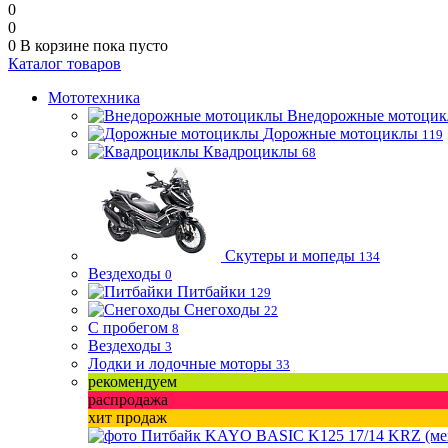
0
0
0
В корзине
пока пусто
Каталог товаров
Мототехника
Внедорожные мотоци
Дорожные мотоциклы
119
Квадроциклы
68
Скутеры и мопеды
134
Вездеходы
0
Питбайки
129
Снегоходы
22
С пробегом
8
Вездеходы
3
Лодки и лодочные моторы
33
рекомендуем
распродажа
хит продаж