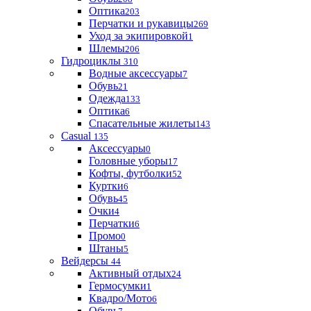
Оптика
203
Перчатки и рукавицы
269
Уход за экипировкой
1
Шлемы
206
Гидроциклы
310
Водные аксессуары
7
Обувь
21
Одежда
133
Оптика
6
Спасательные жилеты
143
Casual
135
Аксессуары
0
Головные уборы
17
Кофты, футболки
52
Куртки
6
Обувь
45
Очки
4
Перчатки
6
Промо
0
Штаны
5
Вейдерсы
44
Активный отдых
24
Гермосумки
1
Квадро/Мото
6
Обувь