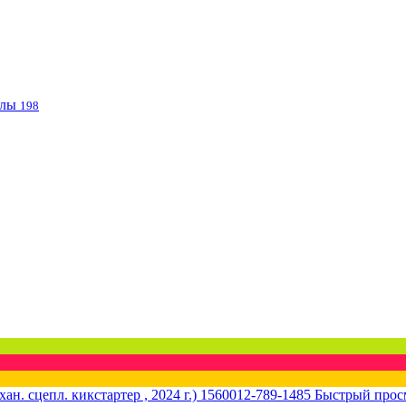
клы
198
Быстрый прос