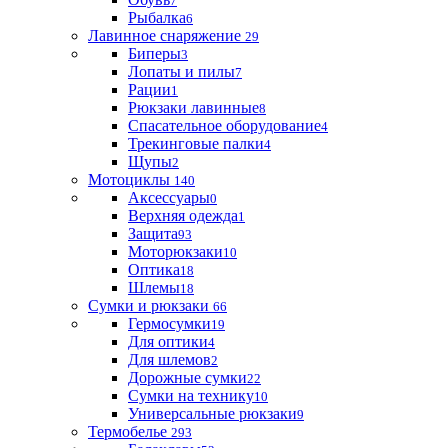
7
Рыбалка
6
Лавинное снаряжение
29
Биперы
3
Лопаты и пилы
7
Рации
1
Рюкзаки лавинные
8
Спасательное оборудование
4
Трекинговые палки
4
Щупы
2
Мотоциклы
140
Аксессуары
0
Верхняя одежда
1
Защита
93
Моторюкзаки
10
Оптика
18
Шлемы
18
Сумки и рюкзаки
66
Гермосумки
19
Для оптики
4
Для шлемов
2
Дорожные сумки
22
Сумки на технику
10
Универсальные рюкзаки
9
Термобелье
293