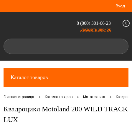
Вход
8 (800) 301-66-23
0
Заказать звонок
Каталог товаров
•
•
•
Главная страница
Каталог товаров
Мототехника
Квадроц
Квадроцикл Motoland 200 WILD TRACK
LUX