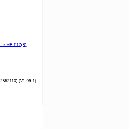
В корзину
К сравнению
В
аличии
2552110) (V1-09-1)
В корзину