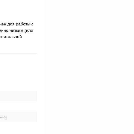
чен для работы с
айно низким (или
олнительной
вары