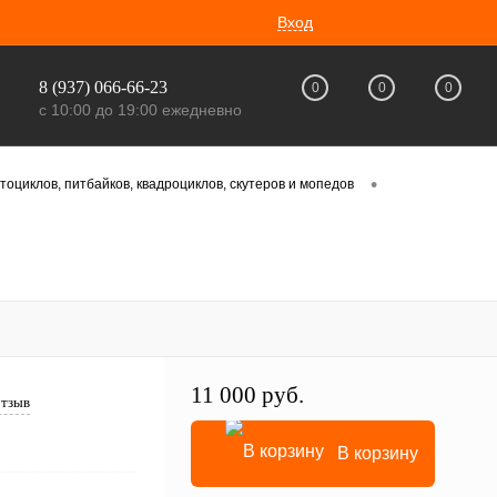
Вход
8 (937) 066-66-23
0
0
0
с 10:00 до 19:00 ежедневно
•
оциклов, питбайков, квадроциклов, скутеров и мопедов
11 000 руб.
отзыв
В корзину