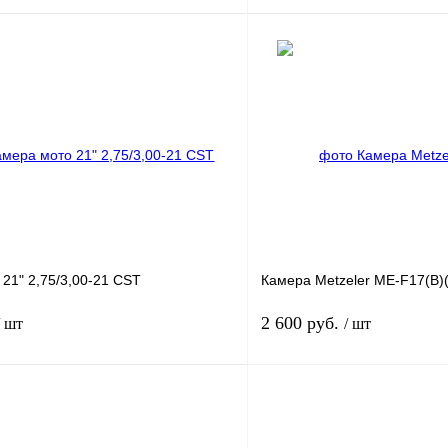
В корзину
лик
К сравнению
Купить в 1 клик
В
В избранное
наличии
н
21" 2,75/3,00-21 CST
Камера Metzeler ME-F17(B)(
2 600 руб.
/ шт
/ шт
В корзину