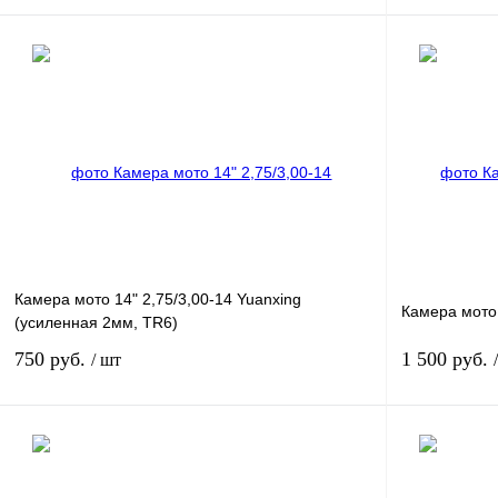
В корзину
Купить в 1 клик
К сравнению
Купить в 1 к
В избранное
В
В избранное
наличии
Камера мото 14" 2,75/3,00-14 Yuanxing
Камера мото 
(усиленная 2мм, TR6)
750 руб.
1 500 руб.
/ шт
В корзину