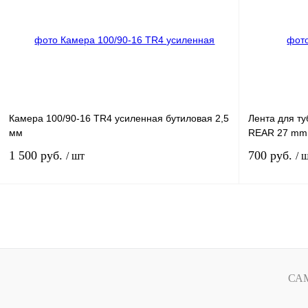
Купить в 1 клик
К сравнению
Купить в 1 к
В избранное
В
В избранное
наличии
Камера 100/90-16 TR4 усиленная бутиловая 2,5
Лента для ту
мм
REAR 27 mm
1 500 руб.
700 руб.
/ шт
/ 
В корзину
Купить в 1 клик
К сравнению
Купить в 1 к
В избранное
В
В избранное
СА
наличии