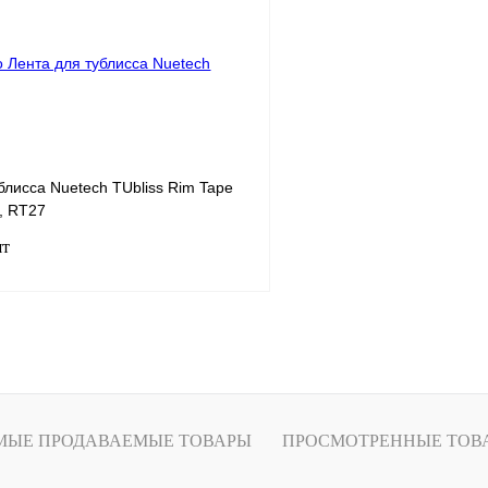
лик
К сравнению
Купить в 1 клик
В
В избранное
наличии
н
блисса Nuetech TUbliss Rim Tape
, RT27
шт
В корзину
лик
К сравнению
В
МЫЕ ПРОДАВАЕМЫЕ ТОВАРЫ
ПРОСМОТРЕННЫЕ ТОВ
наличии