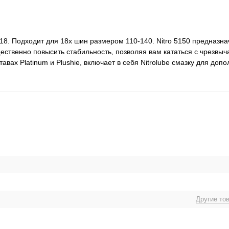
-18. Подходит для 18х шин размером 110-140. Nitro 5150 предназна
ественно повысить стабильность, позволяя вам кататься с чрезвыч
вах Platinum и Plushie, включает в себя Nitrolube смазку для доп
Другие то