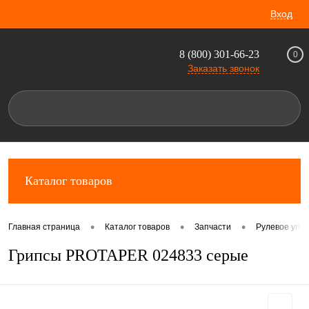
Вход
8 (800) 301-66-23
0
Заказать звонок
Каталог товаров
•
•
•
Главная страница
Каталог товаров
Запчасти
Рулевое упр
Грипсы PROTAPER 024833 серые