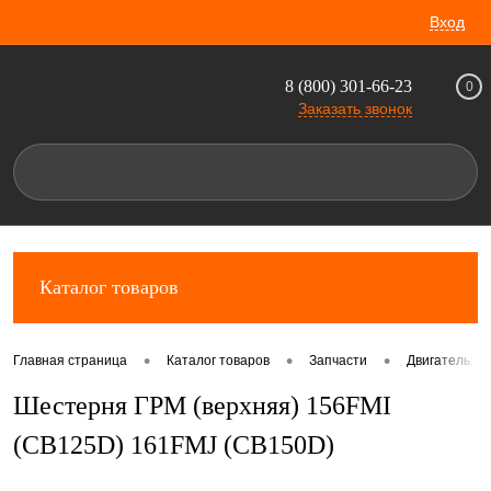
Вход
8 (800) 301-66-23
0
Заказать звонок
Каталог товаров
•
•
•
Главная страница
Каталог товаров
Запчасти
Двигатель: к
Шестерня ГРМ (верхняя) 156FMI
(CB125D) 161FMJ (CB150D)