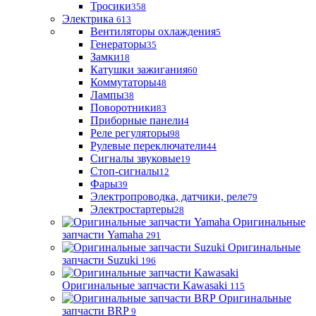
Тросики
358
Электрика
613
Вентиляторы охлаждения
5
Генераторы
35
Замки
18
Катушки зажигания
60
Коммутаторы
48
Лампы
38
Поворотники
83
Приборные панели
4
Реле регуляторы
98
Рулевые переключатели
44
Сигналы звуковые
19
Стоп-сигналы
12
Фары
39
Электропроводка, датчики, реле
79
Электростартеры
28
Оригинальные
запчасти Yamaha
291
Оригинальные
запчасти Suzuki
196
Оригинальные запчасти Kawasaki
115
Оригинальные
запчасти BRP
9