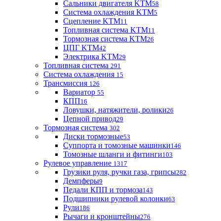
Сальники двигателя KTM
58
Система охлаждения KTM
5
Сцепление KTM
11
Топливная система KTM
11
Тормозная система KTM
26
ЦПГ KTM
42
Электрика KTM
29
Топливная система
291
Система охлаждения
15
Трансмиссия
126
Вариатор
55
КПП
16
Ловушки, натяжители, ролики
26
Цепной привод
29
Тормозная система
302
Диски тормозные
53
Суппорта и томозные машинки
146
Томозные шланги и фитинги
103
Рулевое управление
1317
Грузики руля, ручки газа, грипсы
282
Демпферы
9
Педали КПП и тормоза
143
Подшипники рулевой колонки
63
Рули
186
Рычаги и кронштейны
276