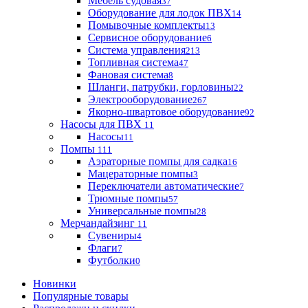
Мебель судовая
37
Оборудование для лодок ПВХ
14
Помывочные комплекты
13
Сервисное оборудование
6
Система управления
213
Топливная система
47
Фановая система
8
Шланги, патрубки, горловины
22
Электрооборудование
267
Якорно-швартовое оборудование
92
Насосы для ПВХ
11
Насосы
11
Помпы
111
Аэраторные помпы для садка
16
Мацераторные помпы
3
Переключатели автоматические
7
Трюмные помпы
57
Универсальные помпы
28
Мерчандайзинг
11
Сувениры
4
Флаги
7
Футболки
0
Новинки
Популярные товары