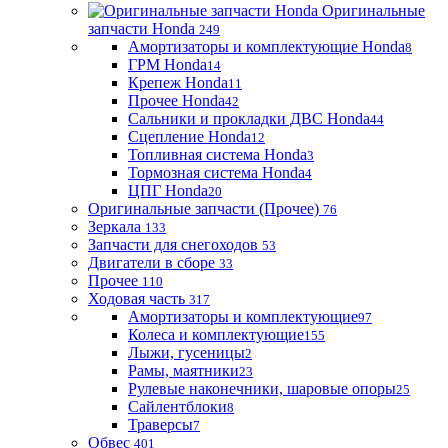
Оригинальные
запчасти Honda
249
Амортизаторы и комплектующие Honda
8
ГРМ Honda
14
Крепеж Honda
11
Прочее Honda
42
Сальники и прокладки ДВС Honda
44
Сцепление Honda
12
Топливная система Honda
3
Тормозная система Honda
4
ЦПГ Honda
20
Оригинальные запчасти (Прочее)
76
Зеркала
133
Запчасти для снегоходов
53
Двигатели в сборе
33
Прочее
110
Ходовая часть
317
Амортизаторы и комплектующие
97
Колеса и комплектующие
155
Лыжи, гусеницы
2
Рамы, маятники
23
Рулевые наконечники, шаровые опоры
25
Сайлентблоки
8
Траверсы
7
Обвес
401