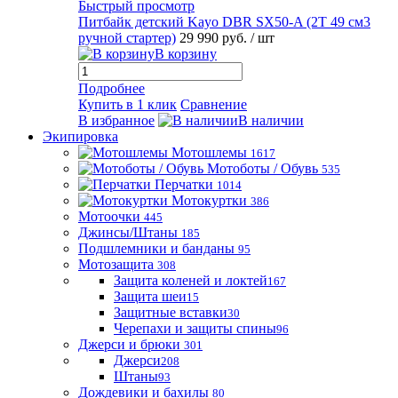
Быстрый просмотр
Питбайк детский Kayo DBR SX50-A (2T 49 см3
ручной стартер)
29 990 руб.
/ шт
В корзину
Подробнее
Купить в 1 клик
Сравнение
В избранное
В наличии
Экипировка
Мотошлемы
1617
Мотоботы / Обувь
535
Перчатки
1014
Мотокуртки
386
Мотоочки
445
Джинсы/Штаны
185
Подшлемники и банданы
95
Мотозащита
308
Защита коленей и локтей
167
Защита шеи
15
Защитные вставки
30
Черепахи и защиты спины
96
Джерси и брюки
301
Джерси
208
Штаны
93
Дождевики и бахилы
80