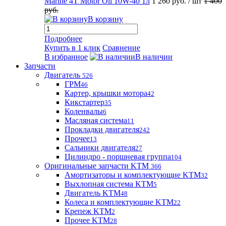
Marine 4T Motor Oil 10W-40 1л
1 260 руб.
/ шт
1 400
руб.
В корзину
Подробнее
Купить в 1 клик
Сравнение
В избранное
В наличии
Запчасти
Двигатель
526
ГРМ
46
Картер, крышки мотора
42
Кикстартер
35
Коленвалы
6
Масляная система
11
Прокладки двигателя
242
Прочее
13
Сальники двигателя
27
Цилиндро - поршневая группа
104
Оригинальные запчасти KTM
366
Амортизаторы и комплектующие KTM
32
Выхлопная система KTM
5
Двигатель KTM
48
Колеса и комплектующие KTM
22
Крепеж KTM
2
Прочее KTM
28