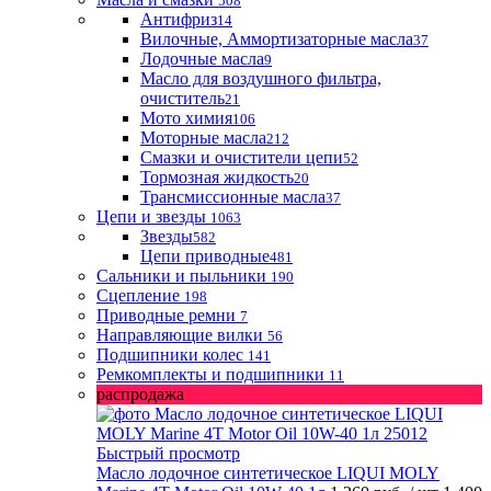
508
Антифриз
14
Вилочные, Аммортизаторные масла
37
Лодочные масла
9
Масло для воздушного фильтра,
очиститель
21
Мото химия
106
Моторные масла
212
Смазки и очистители цепи
52
Тормозная жидкость
20
Трансмиссионные масла
37
Цепи и звезды
1063
Звезды
582
Цепи приводные
481
Сальники и пыльники
190
Сцепление
198
Приводные ремни
7
Направляющие вилки
56
Подшипники колес
141
Ремкомплекты и подшипники
11
распродажа
Быстрый просмотр
Масло лодочное синтетическое LIQUI MOLY