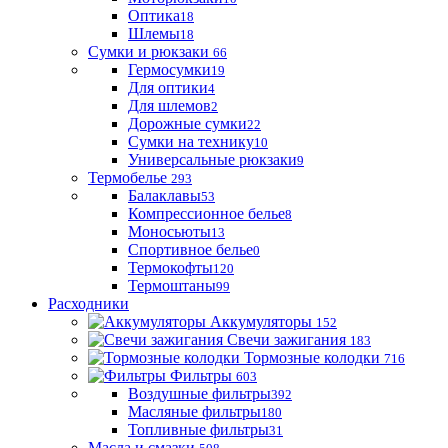
Оптика
18
Шлемы
18
Сумки и рюкзаки
66
Гермосумки
19
Для оптики
4
Для шлемов
2
Дорожные сумки
22
Сумки на технику
10
Универсальные рюкзаки
9
Термобелье
293
Балаклавы
53
Компрессионное белье
8
Моносьюты
13
Спортивное белье
0
Термокофты
120
Термоштаны
99
Расходники
Аккумуляторы
152
Свечи зажигания
183
Тормозные колодки
716
Фильтры
603
Воздушные фильтры
392
Масляные фильтры
180
Топливные фильтры
31
Масла и смазки