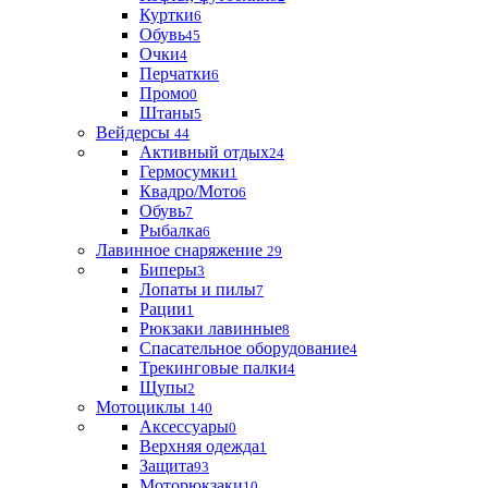
Куртки
6
Обувь
45
Очки
4
Перчатки
6
Промо
0
Штаны
5
Вейдерсы
44
Активный отдых
24
Гермосумки
1
Квадро/Мото
6
Обувь
7
Рыбалка
6
Лавинное снаряжение
29
Биперы
3
Лопаты и пилы
7
Рации
1
Рюкзаки лавинные
8
Спасательное оборудование
4
Трекинговые палки
4
Щупы
2
Мотоциклы
140
Аксессуары
0
Верхняя одежда
1
Защита
93
Моторюкзаки
10