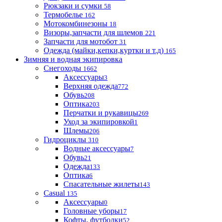
Рюкзаки и сумки
58
Термобелье
162
Мотокомбинезоны
18
Визоры,запчасти для шлемов
221
Запчасти для мотобот
31
Одежда (майки,кепки,куртки и т.д)
165
Зимняя и водная экипировка
Снегоходы
1662
Аксессуары
3
Верхняя одежда
772
Обувь
208
Оптика
203
Перчатки и рукавицы
269
Уход за экипировкой
1
Шлемы
206
Гидроциклы
310
Водные аксессуары
7
Обувь
21
Одежда
133
Оптика
6
Спасательные жилеты
143
Casual
135
Аксессуары
0
Головные уборы
17
Кофты, футболки
52