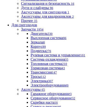
Сигнализация и безопасность
16
Дуги и слайдеры
96
Аксуссуары для снегоходов
1
Аксессуары для квадроциклов
2
Прочее
35
Для снегоходов
Запчасти
1954
Двигатель
530
Выхлопная система
96
Зеркала
8
Корпус
89
Подвеска
276
Рулевая система и управление
101
Система охлаждения
35
Топливная система
210
Тормозная система
43
Трансмиссия
147
Тросы
112
Электрика
307
Электрооборудование
0
Аксессуары
65
Гаражное оборудование
3
Сервисное оборудование
32
Скребки наста
16
Сумки и рюкзаки
6