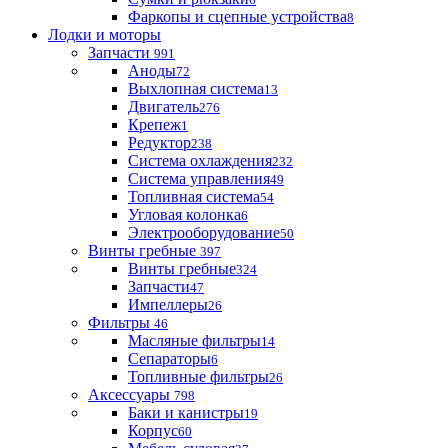
Фаркопы и сцепные устройства
8
Лодки и моторы
Запчасти
991
Аноды
72
Выхлопная система
13
Двигатель
276
Крепеж
1
Редуктор
238
Система охлаждения
232
Система управления
49
Топливная система
54
Угловая колонка
6
Электрооборудование
50
Винты гребные
397
Винты гребные
324
Запчасти
47
Импеллеры
26
Фильтры
46
Масляные фильтры
14
Сепараторы
6
Топливные фильтры
26
Аксессуары
798
Баки и канистры
19
Корпус
60