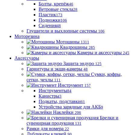
Болты, крепёж
46
Ветровые стекла
28
Пластик
173
Подножки
106
Сидения
48
Глушители и выхлопные системы
106
Моторезина
Мотошины
1311
Квадрошины
285
Камеры и аксессуары
245
Аксессуары
Защита эндуро
125
Гарнитуры и экшн-камеры
48
Сумки, кофры,
сетки, чехлы
111
Инструмент
157
Инструменты
84
Канистры
3
Подкаты, подставки
61
Устройства зарядные для АКБ
9
Наклейки
206
Брелки и
сувенирная продукция
131
Рамки для номера
22
Дубликаты ключей
90