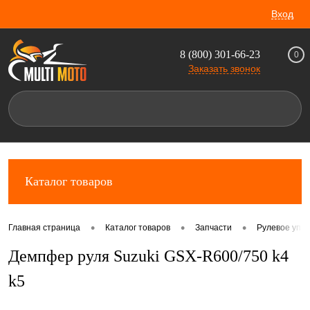
Вход
8 (800) 301-66-23
0
Заказать звонок
Каталог товаров
•
•
•
Главная страница
Каталог товаров
Запчасти
Рулевое упр
Демпфер руля Suzuki GSX-R600/750 k4
k5