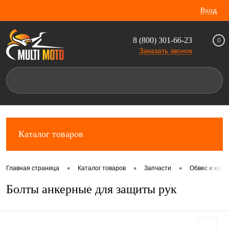
Вход
8 (800) 301-66-23
0
Заказать звонок
Каталог товаров
•
•
•
Главная страница
Каталог товаров
Запчасти
Обвес и комп
Болты анкерные для защиты рук