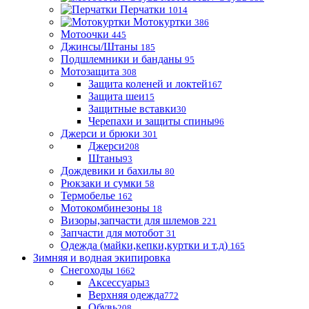
Перчатки
1014
Мотокуртки
386
Мотоочки
445
Джинсы/Штаны
185
Подшлемники и банданы
95
Мотозащита
308
Защита коленей и локтей
167
Защита шеи
15
Защитные вставки
30
Черепахи и защиты спины
96
Джерси и брюки
301
Джерси
208
Штаны
93
Дождевики и бахилы
80
Рюкзаки и сумки
58
Термобелье
162
Мотокомбинезоны
18
Визоры,запчасти для шлемов
221
Запчасти для мотобот
31
Одежда (майки,кепки,куртки и т.д)
165
Зимняя и водная экипировка
Снегоходы
1662
Аксессуары
3
Верхняя одежда
772
Обувь
208