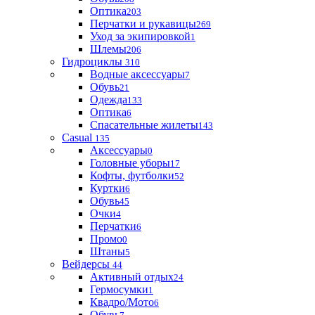
Оптика
203
Перчатки и рукавицы
269
Уход за экипировкой
1
Шлемы
206
Гидроциклы
310
Водные аксессуары
7
Обувь
21
Одежда
133
Оптика
6
Спасательные жилеты
143
Casual
135
Аксессуары
0
Головные уборы
17
Кофты, футболки
52
Куртки
6
Обувь
45
Очки
4
Перчатки
6
Промо
0
Штаны
5
Вейдерсы
44
Активный отдых
24
Гермосумки
1
Квадро/Мото
6
Обувь