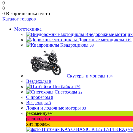
0
0
0
В корзине
пока пусто
Каталог товаров
Мототехника
Внедорожные мотоци
Дорожные мотоциклы
119
Квадроциклы
68
Скутеры и мопеды
134
Вездеходы
0
Питбайки
129
Снегоходы
22
С пробегом
8
Вездеходы
3
Лодки и лодочные моторы
33
рекомендуем
распродажа
хит продаж