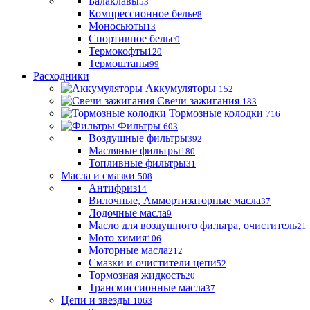
Балаклавы
53
Компрессионное белье
8
Моносьюты
13
Спортивное белье
0
Термокофты
120
Термоштаны
99
Расходники
Аккумуляторы
152
Свечи зажигания
183
Тормозные колодки
716
Фильтры
603
Воздушные фильтры
392
Масляные фильтры
180
Топливные фильтры
31
Масла и смазки
508
Антифриз
14
Вилочные, Аммортизаторные масла
37
Лодочные масла
9
Масло для воздушного фильтра, очиститель
21
Мото химия
106
Моторные масла
212
Смазки и очистители цепи
52
Тормозная жидкость
20
Трансмиссионные масла
37
Цепи и звезды
1063