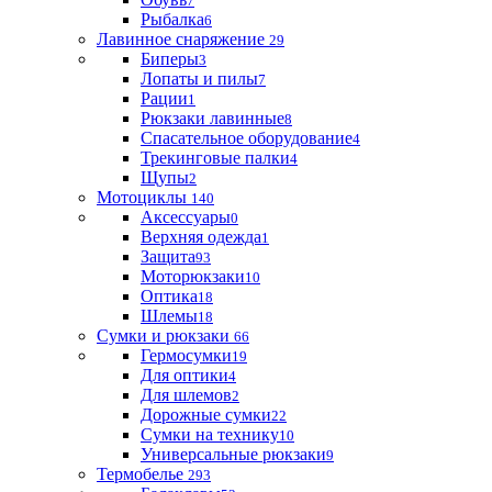
7
Рыбалка
6
Лавинное снаряжение
29
Биперы
3
Лопаты и пилы
7
Рации
1
Рюкзаки лавинные
8
Спасательное оборудование
4
Трекинговые палки
4
Щупы
2
Мотоциклы
140
Аксессуары
0
Верхняя одежда
1
Защита
93
Моторюкзаки
10
Оптика
18
Шлемы
18
Сумки и рюкзаки
66
Гермосумки
19
Для оптики
4
Для шлемов
2
Дорожные сумки
22
Сумки на технику
10
Универсальные рюкзаки
9
Термобелье
293