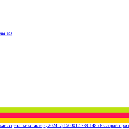
клы
198
Быстрый прос