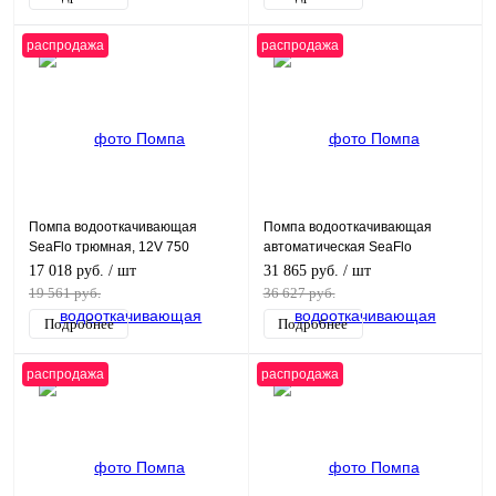
распродажа
распродажа
Помпа водооткачивающая
Помпа водооткачивающая
SeaFlo трюмная, 12V 750
автоматическая SeaFlo
галлон/час, патрубок 19 мм
трюмная, 12V 750 галлон/час,
17 018 руб.
/ шт
31 865 руб.
/ шт
патрубок 19 мм
19 561 руб.
36 627 руб.
Подробнее
Подробнее
распродажа
распродажа