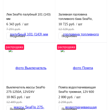
Люк SeaFlo палубный 101 (143)
Заливная горловина
мм
топливного бака SeaFlo,
патрубок 40 мм чёрный
6 343 руб.
/ шт
10 725 руб.
/ шт
7 291 руб.
12 328 руб.
Подробнее
Подробнее
распродажа
распродажа
Выключатель массы SeaFlo
Помпа водооткачивающая
275-1250А, 12V/24V
SeaFlo трюмная, 12V 600
галлон/час, патрубок 19 мм
10 865 руб.
/ шт
2 000 руб.
/ шт
12 489 руб.
2 298 руб.
Подробнее
Подробнее