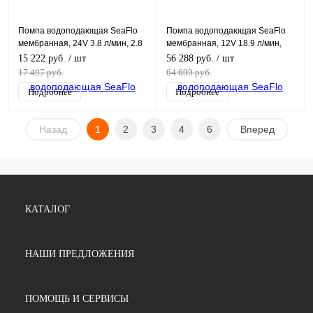
Помпа водоподающая SeaFlo
Помпа водоподающая SeaFlo
мембранная, 24V 3.8 л/мин, 2.8
мембранная, 12V 18.9 л/мин,
BAR
4.2 BAR
15 222 руб.
/ шт
56 288 руб.
/ шт
17 497 руб.
64 699 руб.
Подробнее
Подробнее
Назад
1
2
3
4
6
Вперед
КАТАЛОГ
НАШИ ПРЕДЛОЖЕНИЯ
ПОМОЩЬ И СЕРВИСЫ