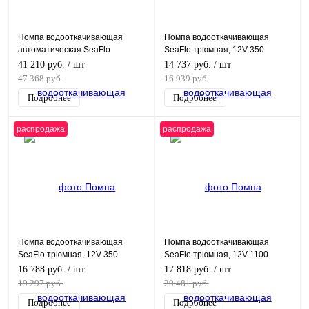
Помпа водооткачивающая
Помпа водооткачивающая
автоматическая SeaFlo
SeaFlo трюмная, 12V 350
трюмная, 12V 600 галлон/час,
галлон/час, патрубок 19 мм
41 210 руб.
/ шт
14 737 руб.
/ шт
патрубок 19 мм
47 368 руб.
16 939 руб.
Подробнее
Подробнее
распродажа
распродажа
Помпа водооткачивающая
Помпа водооткачивающая
SeaFlo трюмная, 12V 350
SeaFlo трюмная, 12V 1100
галлон/час, патрубок 19 мм
галлон/час, патрубок 29 мм
16 788 руб.
/ шт
17 818 руб.
/ шт
19 297 руб.
20 481 руб.
Подробнее
Подробнее