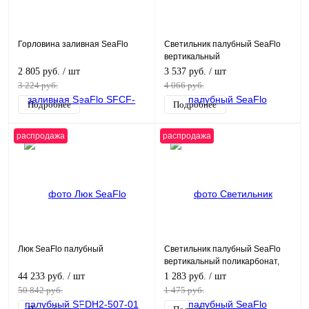
Горловина заливная SeaFlo
Светильник палубный SeaFlo
вертикальный
2 805 руб.
/ шт
3 537 руб.
/ шт
3 224 руб.
4 066 руб.
Подробнее
Подробнее
распродажа
распродажа
Люк SeaFlo палубный
Светильник палубный SeaFlo
вертикальный поликарбонат,
S.S 316., светоидиодный,
44 233 руб.
/ шт
1 283 руб.
/ шт
белый
50 842 руб.
1 475 руб.