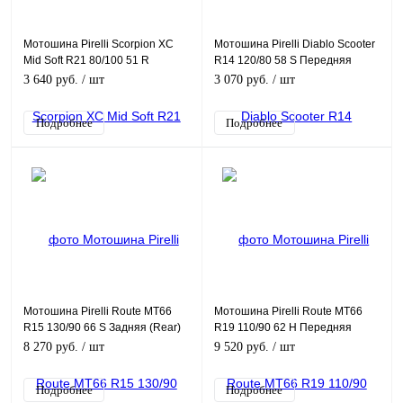
Мотошина Pirelli Scorpion XC
Мотошина Pirelli Diablo Scooter
Mid Soft R21 80/100 51 R
R14 120/80 58 S Передняя
Передняя (Front) TT
(Front) TL
3 640 руб.
/ шт
3 070 руб.
/ шт
Подробнее
Подробнее
Мотошина Pirelli Route MT66
Мотошина Pirelli Route MT66
R15 130/90 66 S Задняя (Rear)
R19 110/90 62 H Передняя
TT
(Front) TL
8 270 руб.
/ шт
9 520 руб.
/ шт
Подробнее
Подробнее