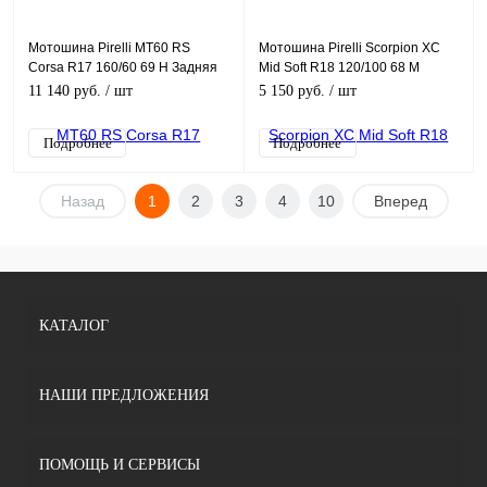
Мотошина Pirelli MT60 RS
Мотошина Pirelli Scorpion XC
Corsa R17 160/60 69 H Задняя
Mid Soft R18 120/100 68 M
(Rear) TL
Задняя (Rear) TT
11 140 руб.
/ шт
5 150 руб.
/ шт
Подробнее
Подробнее
Назад
1
2
3
4
10
Вперед
КАТАЛОГ
НАШИ ПРЕДЛОЖЕНИЯ
ПОМОЩЬ И СЕРВИСЫ