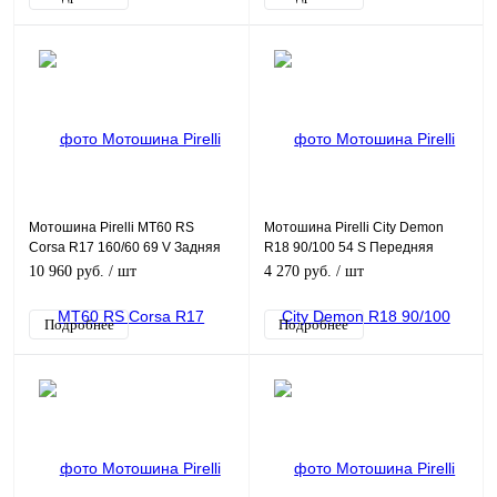
Мотошина Pirelli MT60 RS
Мотошина Pirelli City Demon
Corsa R17 160/60 69 V Задняя
R18 90/100 54 S Передняя
(Rear) TL
(Front) TL
10 960 руб.
/ шт
4 270 руб.
/ шт
Подробнее
Подробнее