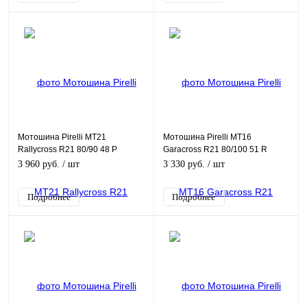
Мотошина Pirelli MT21
Мотошина Pirelli MT16
Rallycross R21 80/90 48 P
Garacross R21 80/100 51 R
Передняя (Front) TT
Передняя (Front) TT
3 960 руб.
/ шт
3 330 руб.
/ шт
Подробнее
Подробнее