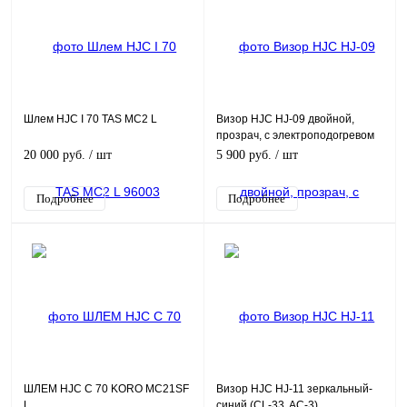
Шлем HJC I 70 TAS MC2 L
Визор HJC HJ-09 двойной,
прозрач, с электроподогревом
(CS-15, CL-SP, CL-ST, CS-R1,
20 000 руб.
/ шт
5 900 руб.
/ шт
FG-15, FS-10)
Подробнее
Подробнее
ШЛЕМ HJC C 70 KORO MC21SF
Визор HJC HJ-11 зеркальный-
L
синий (CL-33, AC-3)