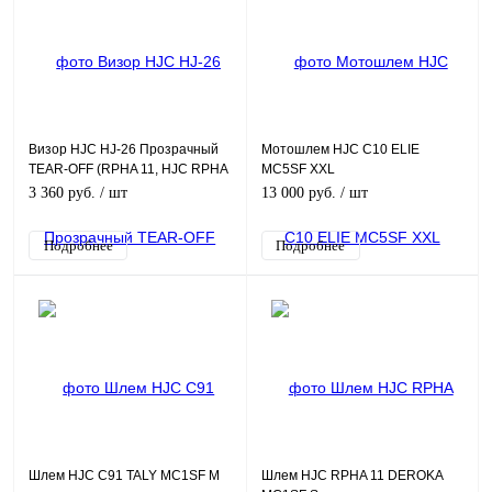
Визор HJC HJ-26 Прозрачный
Мотошлем HJC C10 ELIE
TEAR-OFF (RPHA 11, HJC RPHA
MC5SF XXL
11 Carbon)
3 360 руб.
/ шт
13 000 руб.
/ шт
Подробнее
Подробнее
Шлем HJC C91 TALY MC1SF M
Шлем HJC RPHA 11 DEROKA