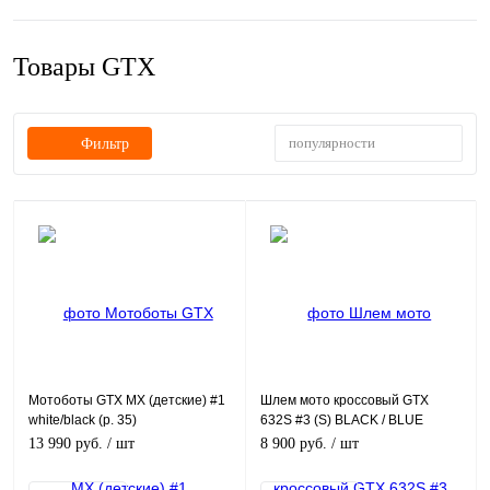
Товары GTX
популярности
Фильтр
Мотоботы GTX MX (детские) #1
Шлем мото кроссовый GTX
white/black (р. 35)
632S #3 (S) BLACK / BLUE
детский (49-50)
13 990 руб.
/ шт
8 900 руб.
/ шт