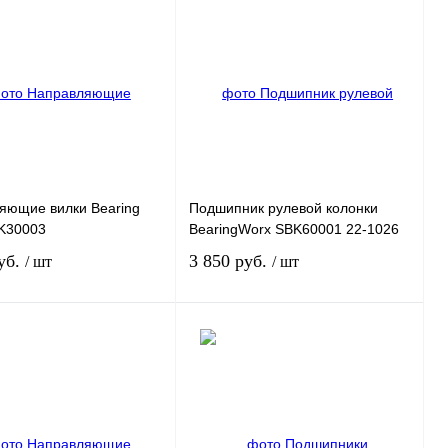
яющие вилки Bearing
Подшипник рулевой колонки
K30003
BearingWorx SBK60001 22-1026
уб.
3 850 руб.
/ шт
/ шт
В корзину
Под заказ
 1 клик
К сравнению
Купить в 1 клик
К сравнению
ное
В
В избранное
Под заказ