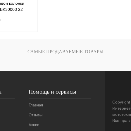
вой колонки
SBK30003 22-
т
В корзину
САМЫЕ ПРОДАВАЕМЫЕ ТОВАРЫ
К сравнению
В
наличии
я
Помощь и сервисы
Copyright
Главная
Интернет
мототехни
Отзывы
Все прав
Акции