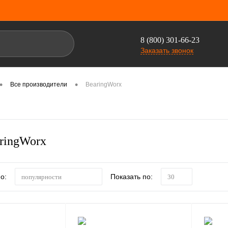
8 (800) 301-66-23
Заказать звонок
•
•
Все производители
BearingWorx
ringWorx
о:
Показать по:
популярности
30