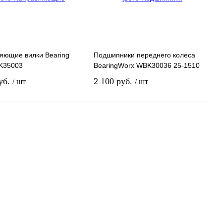
наличии
яющие вилки Bearing
Подшипники переднего колеса
K35003
BearingWorx WBK30036 25-1510
уб.
2 100 руб.
/ шт
/ шт
В корзину
Под заказ
 1 клик
К сравнению
Купить в 1 клик
К сравнению
ное
В
В избранное
Под заказ
наличии