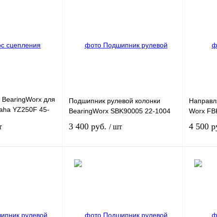
 BearingWorx для
Подшипник рулевой колонки
Направл
aha YZ250F 45-
BearingWorx SBK90005 22-1004
Worx FB
3 400 руб.
4 500 р
т
/ шт
Под заказ
Под заказ
К сравнению
Купить в 1 клик
К сравнению
Купить в
Под заказ
В избранное
Под заказ
В избран