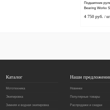
Подшипник руле
Bearing Workx 
1020
4 750 руб.
/ ш
Купить в 1 клик
В избранное
Каталог
Наши предложени
Мототехника
Новинки
Экипировка
Популярные товары
Зимняя и водная экипировка
Распродажи и скидки