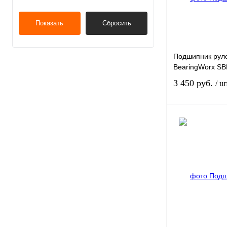
Показать
Сбросить
Подшипник руле
BearingWorx SB
3 450 руб.
/ ш
Купить в 1 клик
В избранное