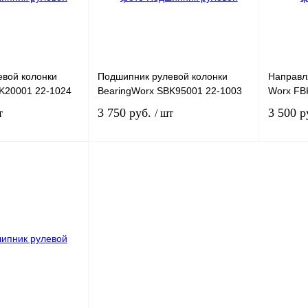
вой колонки
Подшипник рулевой колонки
Направл
K20001 22-1024
BearingWorx SBK95001 22-1003
Worx FB
3 750 руб.
3 500 р
т
/ шт
Под заказ
Под заказ
К сравнению
Купить в 1 клик
К сравнению
Купить в
Под заказ
В избранное
Под заказ
В избран