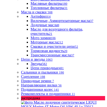
Масляные фильтры
180
Топливные фильтры
31
Масла и смазки
508
Антифриз
14
Вилочные, Аммортизаторные масла
37
Лодочные масла
9
Масло для воздушного фильтра,
очиститель
21
Мото химия
106
Моторные масла
212
Смазки и очистители цепи
52
Тормозная жидкость
20
Трансмиссионные масла
37
Цепи и звезды
1063
Звезды
582
Цепи приводные
481
Сальники и пыльники
190
Сцепление
198
Приводные ремни
7
Направляющие вилки
56
Подшипники колес
141
Ремкомплекты и подшипники
11
распродажа