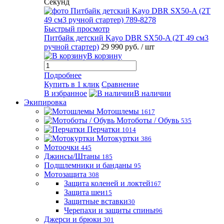
Секунд
Быстрый просмотр
Питбайк детский Kayo DBR SX50-A (2T 49 см3
ручной стартер)
29 990 руб.
/ шт
В корзину
Подробнее
Купить в 1 клик
Сравнение
В избранное
В наличии
Экипировка
Мотошлемы
1617
Мотоботы / Обувь
535
Перчатки
1014
Мотокуртки
386
Мотоочки
445
Джинсы/Штаны
185
Подшлемники и банданы
95
Мотозащита
308
Защита коленей и локтей
167
Защита шеи
15
Защитные вставки
30
Черепахи и защиты спины
96
Джерси и брюки
301