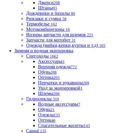
Джерси
208
Штаны
93
Дождевики и бахилы
80
Рюкзаки и сумки
58
Термобелье
162
Мотокомбинезоны
18
Визоры,запчасти для шлемов
221
Запчасти для мотобот
31
Одежда (майки,кепки,куртки и т.д)
165
Зимняя и водная экипировка
Снегоходы
1662
Аксессуары
3
Верхняя одежда
772
Обувь
208
Оптика
203
Перчатки и рукавицы
269
Уход за экипировкой
1
Шлемы
206
Гидроциклы
310
Водные аксессуары
7
Обувь
21
Одежда
133
Оптика
6
Спасательные жилеты
143
Casual
135