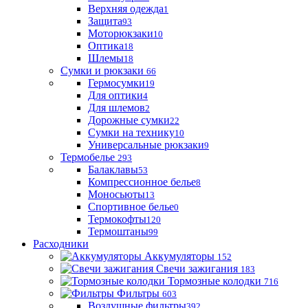
Верхняя одежда
1
Защита
93
Моторюкзаки
10
Оптика
18
Шлемы
18
Сумки и рюкзаки
66
Гермосумки
19
Для оптики
4
Для шлемов
2
Дорожные сумки
22
Сумки на технику
10
Универсальные рюкзаки
9
Термобелье
293
Балаклавы
53
Компрессионное белье
8
Моносьюты
13
Спортивное белье
0
Термокофты
120
Термоштаны
99
Расходники
Аккумуляторы
152
Свечи зажигания
183
Тормозные колодки
716
Фильтры
603
Воздушные фильтры
392