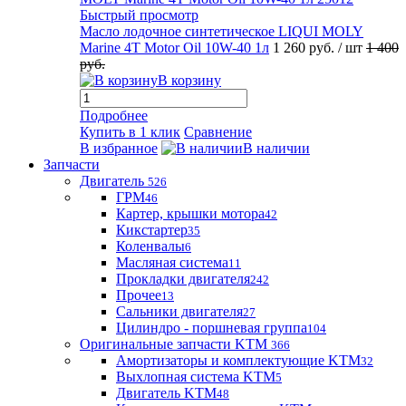
Быстрый просмотр
Масло лодочное синтетическое LIQUI MOLY
Marine 4T Motor Oil 10W-40 1л
1 260 руб.
/ шт
1 400
руб.
В корзину
Подробнее
Купить в 1 клик
Сравнение
В избранное
В наличии
Запчасти
Двигатель
526
ГРМ
46
Картер, крышки мотора
42
Кикстартер
35
Коленвалы
6
Масляная система
11
Прокладки двигателя
242
Прочее
13
Сальники двигателя
27
Цилиндро - поршневая группа
104
Оригинальные запчасти KTM
366
Амортизаторы и комплектующие KTM
32
Выхлопная система KTM
5
Двигатель KTM
48