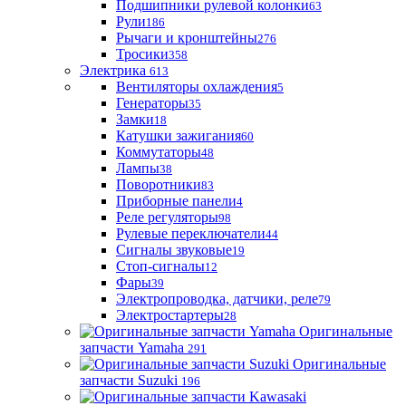
Подшипники рулевой колонки
63
Рули
186
Рычаги и кронштейны
276
Тросики
358
Электрика
613
Вентиляторы охлаждения
5
Генераторы
35
Замки
18
Катушки зажигания
60
Коммутаторы
48
Лампы
38
Поворотники
83
Приборные панели
4
Реле регуляторы
98
Рулевые переключатели
44
Сигналы звуковые
19
Стоп-сигналы
12
Фары
39
Электропроводка, датчики, реле
79
Электростартеры
28
Оригинальные
запчасти Yamaha
291
Оригинальные
запчасти Suzuki
196