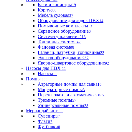
Баки и канистры
19
Корпус
60
Мебель судовая
37
Оборудование для лодок ПВХ
14
Помывочные комплекты
13
Сервисное оборудование
6
Система управления
213
Топливная система
47
Фановая система
8
Шланги, патрубки, горловины
22
Электрооборудование
267
Якорно-швартовое оборудование
92
Насосы для ПВХ
11
Насосы
11
Помпы
111
Аэраторные помпы для садка
16
Мацераторные помпы
3
Переключатели автоматические
7
Трюмные помпы
57
Универсальные помпы
28
Мерчандайзинг
11
Сувениры
4
Флаги
7
Футболки
0