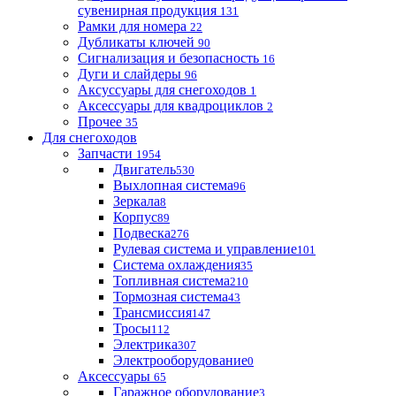
сувенирная продукция
131
Рамки для номера
22
Дубликаты ключей
90
Сигнализация и безопасность
16
Дуги и слайдеры
96
Аксуссуары для снегоходов
1
Аксессуары для квадроциклов
2
Прочее
35
Для снегоходов
Запчасти
1954
Двигатель
530
Выхлопная система
96
Зеркала
8
Корпус
89
Подвеска
276
Рулевая система и управление
101
Система охлаждения
35
Топливная система
210
Тормозная система
43
Трансмиссия
147
Тросы
112
Электрика
307
Электрооборудование
0
Аксессуары
65
Гаражное оборудование
3