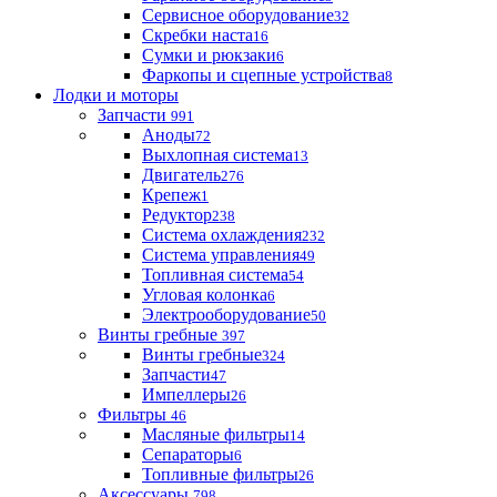
Сервисное оборудование
32
Скребки наста
16
Сумки и рюкзаки
6
Фаркопы и сцепные устройства
8
Лодки и моторы
Запчасти
991
Аноды
72
Выхлопная система
13
Двигатель
276
Крепеж
1
Редуктор
238
Система охлаждения
232
Система управления
49
Топливная система
54
Угловая колонка
6
Электрооборудование
50
Винты гребные
397
Винты гребные
324
Запчасти
47
Импеллеры
26
Фильтры
46
Масляные фильтры
14
Сепараторы
6
Топливные фильтры
26
Аксессуары
798