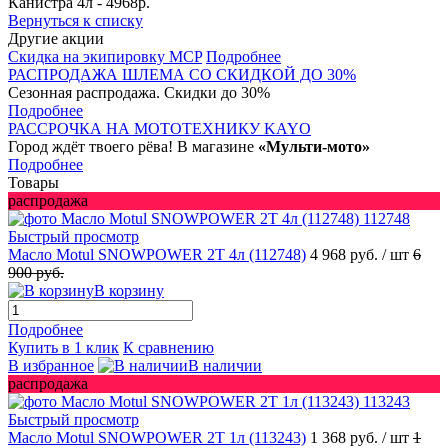
Канистра 4л - 4968р.
Вернуться к списку
Другие акции
Скидка на экипировку MCP
Подробнее
РАСПРОДАЖА ШЛЕМА СО СКИДКОЙ ДО 30%
Сезонная распродажа. Скидки до 30%
Подробнее
РАССРОЧКА НА МОТОТЕХНИКУ KAYO
Город ждёт твоего рёва! В магазине
«Мульти-мото»
Подробнее
Товары
распродажа
Быстрый просмотр
Масло Motul SNOWPOWER 2T 4л (112748)
4 968 руб.
/ шт
6
900 руб.
В корзину
Подробнее
Купить в 1 клик
К сравнению
В избранное
В наличии
распродажа
Быстрый просмотр
Масло Motul SNOWPOWER 2T 1л (113243)
1 368 руб.
/ шт
1