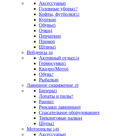
Аксессуары
0
Головные уборы
17
Кофты, футболки
52
Куртки
6
Обувь
45
Очки
4
Перчатки
6
Промо
0
Штаны
5
Вейдерсы
44
Активный отдых
24
Гермосумки
1
Квадро/Мото
6
Обувь
7
Рыбалка
6
Лавинное снаряжение
29
Биперы
3
Лопаты и пилы
7
Рации
1
Рюкзаки лавинные
8
Спасательное оборудование
4
Трекинговые палки
4
Щупы
2
Мотоциклы
140
Аксессуары
0