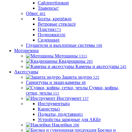
Сайлентблоки
8
Траверсы
7
Обвес
401
Болты, крепёж
46
Ветровые стекла
28
Пластик
173
Подножки
106
Сидения
48
Глушители и выхлопные системы
106
Моторезина
Мотошины
1311
Квадрошины
285
Камеры и аксессуары
245
Аксессуары
Защита эндуро
125
Гарнитуры и экшн-камеры
48
Сумки, кофры,
сетки, чехлы
111
Инструмент
157
Инструменты
84
Канистры
3
Подкаты, подставки
61
Устройства зарядные для АКБ
9
Наклейки
206
Брелки и