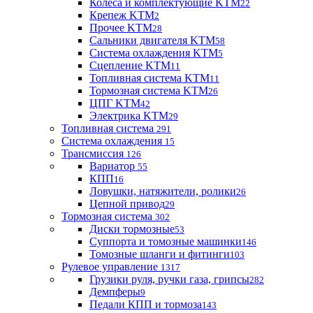
Колеса и комплектующие KTM
22
Крепеж KTM
2
Прочее KTM
28
Сальники двигателя KTM
58
Система охлаждения KTM
5
Сцепление KTM
11
Топливная система KTM
11
Тормозная система KTM
26
ЦПГ KTM
42
Электрика KTM
29
Топливная система
291
Система охлаждения
15
Трансмиссия
126
Вариатор
55
КПП
16
Ловушки, натяжители, ролики
26
Цепной привод
29
Тормозная система
302
Диски тормозные
53
Суппорта и томозные машинки
146
Томозные шланги и фитинги
103
Рулевое управление
1317
Грузики руля, ручки газа, грипсы
282
Демпферы
9
Педали КПП и тормоза
143