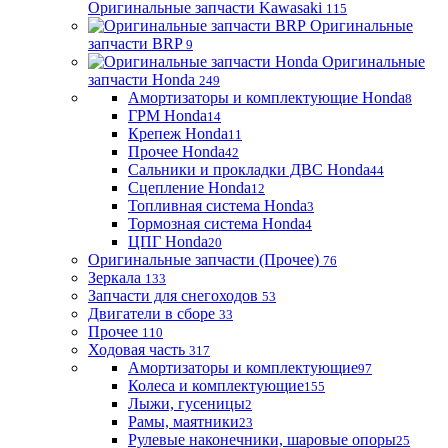
Оригинальные запчасти Kawasaki
115
Оригинальные
запчасти BRP
9
Оригинальные
запчасти Honda
249
Амортизаторы и комплектующие Honda
8
ГРМ Honda
14
Крепеж Honda
11
Прочее Honda
42
Сальники и прокладки ДВС Honda
44
Сцепление Honda
12
Топливная система Honda
3
Тормозная система Honda
4
ЦПГ Honda
20
Оригинальные запчасти (Прочее)
76
Зеркала
133
Запчасти для снегоходов
53
Двигатели в сборе
33
Прочее
110
Ходовая часть
317
Амортизаторы и комплектующие
97
Колеса и комплектующие
155
Лыжи, гусеницы
2
Рамы, маятники
23
Рулевые наконечники, шаровые опоры
25