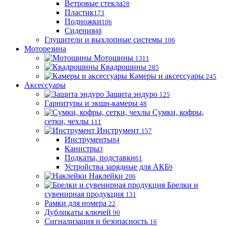
Ветровые стекла
28
Пластик
173
Подножки
106
Сидения
48
Глушители и выхлопные системы
106
Моторезина
Мотошины
1311
Квадрошины
285
Камеры и аксессуары
245
Аксессуары
Защита эндуро
125
Гарнитуры и экшн-камеры
48
Сумки, кофры,
сетки, чехлы
111
Инструмент
157
Инструменты
84
Канистры
3
Подкаты, подставки
61
Устройства зарядные для АКБ
9
Наклейки
206
Брелки и
сувенирная продукция
131
Рамки для номера
22
Дубликаты ключей
90
Сигнализация и безопасность
16