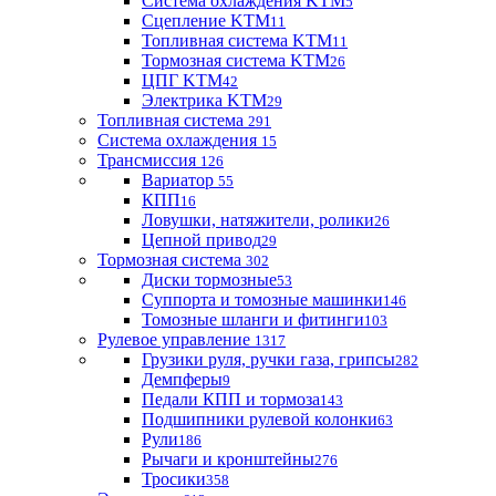
Система охлаждения KTM
5
Сцепление KTM
11
Топливная система KTM
11
Тормозная система KTM
26
ЦПГ KTM
42
Электрика KTM
29
Топливная система
291
Система охлаждения
15
Трансмиссия
126
Вариатор
55
КПП
16
Ловушки, натяжители, ролики
26
Цепной привод
29
Тормозная система
302
Диски тормозные
53
Суппорта и томозные машинки
146
Томозные шланги и фитинги
103
Рулевое управление
1317
Грузики руля, ручки газа, грипсы
282
Демпферы
9
Педали КПП и тормоза
143
Подшипники рулевой колонки
63
Рули
186
Рычаги и кронштейны
276
Тросики
358