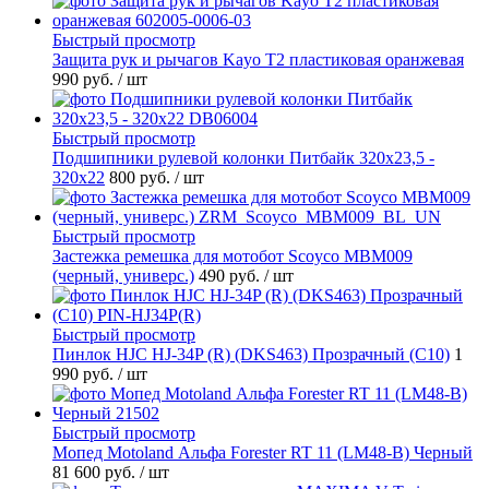
Быстрый просмотр
Защита рук и рычагов Kayo T2 пластиковая оранжевая
990 руб.
/ шт
Быстрый просмотр
Подшипники рулевой колонки Питбайк 320x23,5 -
320x22
800 руб.
/ шт
Быстрый просмотр
Застежка ремешка для мотобот Scoyco MBM009
(черный, универс.)
490 руб.
/ шт
Быстрый просмотр
Пинлок HJC HJ-34P (R) (DKS463) Прозрачный (C10)
1
990 руб.
/ шт
Быстрый просмотр
Мопед Motoland Альфа Forester RT 11 (LM48-B) Черный
81 600 руб.
/ шт