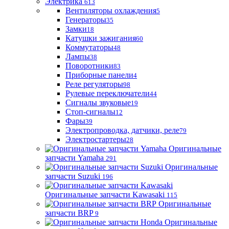
Электрика
613
Вентиляторы охлаждения
5
Генераторы
35
Замки
18
Катушки зажигания
60
Коммутаторы
48
Лампы
38
Поворотники
83
Приборные панели
4
Реле регуляторы
98
Рулевые переключатели
44
Сигналы звуковые
19
Стоп-сигналы
12
Фары
39
Электропроводка, датчики, реле
79
Электростартеры
28
Оригинальные
запчасти Yamaha
291
Оригинальные
запчасти Suzuki
196
Оригинальные запчасти Kawasaki
115
Оригинальные
запчасти BRP
9
Оригинальные