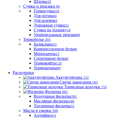
Шлемы
18
Сумки и рюкзаки
66
Гермосумки
19
Для оптики
4
Для шлемов
2
Дорожные сумки
22
Сумки на технику
10
Универсальные рюкзаки
9
Термобелье
293
Балаклавы
53
Компрессионное белье
8
Моносьюты
13
Спортивное белье
0
Термокофты
120
Термоштаны
99
Расходники
Аккумуляторы
152
Свечи зажигания
183
Тормозные колодки
716
Фильтры
603
Воздушные фильтры
392
Масляные фильтры
180
Топливные фильтры
31
Масла и смазки
508
Антифриз
14