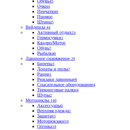
Обувь
45
Очки
4
Перчатки
6
Промо
0
Штаны
5
Вейдерсы
44
Активный отдых
24
Гермосумки
1
Квадро/Мото
6
Обувь
7
Рыбалка
6
Лавинное снаряжение
29
Биперы
3
Лопаты и пилы
7
Рации
1
Рюкзаки лавинные
8
Спасательное оборудование
4
Трекинговые палки
4
Щупы
2
Мотоциклы
140
Аксессуары
0
Верхняя одежда
1
Защита
93
Моторюкзаки
10
Оптика
18