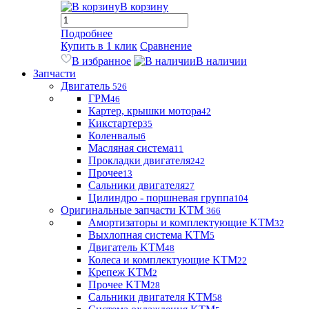
В корзину
Подробнее
Купить в 1 клик
Сравнение
В избранное
В наличии
Запчасти
Двигатель
526
ГРМ
46
Картер, крышки мотора
42
Кикстартер
35
Коленвалы
6
Масляная система
11
Прокладки двигателя
242
Прочее
13
Сальники двигателя
27
Цилиндро - поршневая группа
104
Оригинальные запчасти KTM
366
Амортизаторы и комплектующие KTM
32
Выхлопная система KTM
5
Двигатель KTM
48
Колеса и комплектующие KTM
22
Крепеж KTM
2
Прочее KTM
28
Сальники двигателя KTM
58