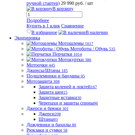
ручной стартер)
29 990 руб.
/ шт
В корзину
Подробнее
Купить в 1 клик
Сравнение
В избранное
В наличии
Экипировка
Мотошлемы
1617
Мотоботы / Обувь
535
Перчатки
1014
Мотокуртки
386
Мотоочки
445
Джинсы/Штаны
185
Подшлемники и банданы
95
Мотозащита
308
Защита коленей и локтей
167
Защита шеи
15
Защитные вставки
30
Черепахи и защиты спины
96
Джерси и брюки
301
Джерси
208
Штаны
93
Дождевики и бахилы
80
Рюкзаки и сумки
58