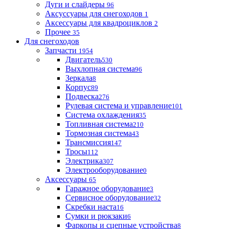
Дуги и слайдеры
96
Аксуссуары для снегоходов
1
Аксессуары для квадроциклов
2
Прочее
35
Для снегоходов
Запчасти
1954
Двигатель
530
Выхлопная система
96
Зеркала
8
Корпус
89
Подвеска
276
Рулевая система и управление
101
Система охлаждения
35
Топливная система
210
Тормозная система
43
Трансмиссия
147
Тросы
112
Электрика
307
Электрооборудование
0
Аксессуары
65
Гаражное оборудование
3
Сервисное оборудование
32
Скребки наста
16
Сумки и рюкзаки
6
Фаркопы и сцепные устройства
8