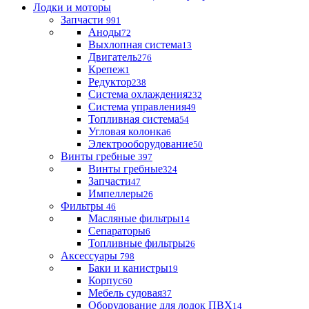
Лодки и моторы
Запчасти
991
Аноды
72
Выхлопная система
13
Двигатель
276
Крепеж
1
Редуктор
238
Система охлаждения
232
Система управления
49
Топливная система
54
Угловая колонка
6
Электрооборудование
50
Винты гребные
397
Винты гребные
324
Запчасти
47
Импеллеры
26
Фильтры
46
Масляные фильтры
14
Сепараторы
6
Топливные фильтры
26
Аксессуары
798
Баки и канистры
19
Корпус
60
Мебель судовая
37
Оборудование для лодок ПВХ
14