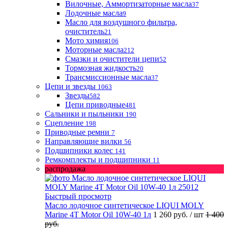
Вилочные, Аммортизаторные масла
37
Лодочные масла
9
Масло для воздушного фильтра,
очиститель
21
Мото химия
106
Моторные масла
212
Смазки и очистители цепи
52
Тормозная жидкость
20
Трансмиссионные масла
37
Цепи и звезды
1063
Звезды
582
Цепи приводные
481
Сальники и пыльники
190
Сцепление
198
Приводные ремни
7
Направляющие вилки
56
Подшипники колес
141
Ремкомплекты и подшипники
11
распродажа
Быстрый просмотр
Масло лодочное синтетическое LIQUI MOLY
Marine 4T Motor Oil 10W-40 1л
1 260 руб.
/ шт
1 400
руб.