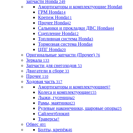
запчасти Honda
249
Амортизаторы и комплектующие Honda
8
ГРМ Honda
14
Крепеж Honda
11
Прочее Honda
42
Сальники и прокладки ДВС Honda
44
Сцепление Honda
12
Топливная система Honda
3
Тормозная система Honda
4
ЦПГ Honda
20
Оригинальные запчасти (Прочее)
76
Зеркала
133
Запчасти для снегоходов
53
Двигатели в сборе
33
Прочее
110
Ходовая часть
317
Амортизаторы и комплектующие
97
Колеса и комплектующие
155
Лыжи, гусеницы
2
Рамы, маятники
23
Рулевые наконечники, шаровые опоры
25
Сайлентблоки
8
Траверсы
7
Обвес
401
Болты, крепёж
46