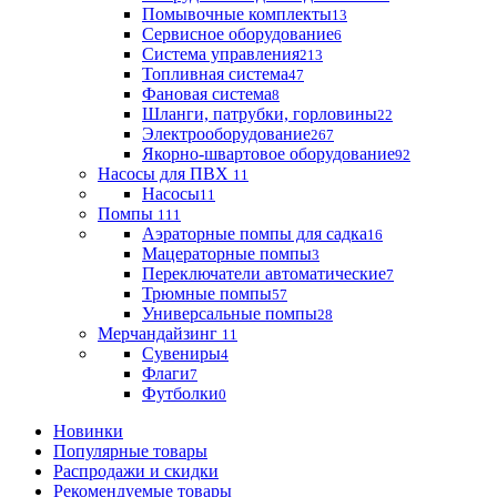
Помывочные комплекты
13
Сервисное оборудование
6
Система управления
213
Топливная система
47
Фановая система
8
Шланги, патрубки, горловины
22
Электрооборудование
267
Якорно-швартовое оборудование
92
Насосы для ПВХ
11
Насосы
11
Помпы
111
Аэраторные помпы для садка
16
Мацераторные помпы
3
Переключатели автоматические
7
Трюмные помпы
57
Универсальные помпы
28
Мерчандайзинг
11
Сувениры
4
Флаги
7
Футболки
0
Новинки
Популярные товары
Распродажи и скидки
Рекомендуемые товары