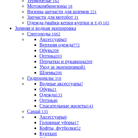
Термобелье
162
Мотокомбинезоны
18
Визоры,запчасти для шлемов
221
Запчасти для мотобот
31
Одежда (майки,кепки,куртки и т.д)
165
Зимняя и водная экипировка
Снегоходы
1662
Аксессуары
3
Верхняя одежда
772
Обувь
208
Оптика
203
Перчатки и рукавицы
269
Уход за экипировкой
1
Шлемы
206
Гидроциклы
310
Водные аксессуары
7
Обувь
21
Одежда
133
Оптика
6
Спасательные жилеты
143
Casual
135
Аксессуары
0
Головные уборы
17
Кофты, футболки
52
Куртки
6