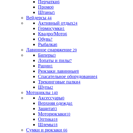
Перчатки
6
Промо
0
Штаны
5
Вейдерсы
44
Активный отдых
24
Гермосумки
1
Квадро/Мото
6
Обувь
7
Рыбалка
6
Лавинное снаряжение
29
Биперы
3
Лопаты и пилы
7
Рации
1
Рюкзаки лавинные
8
Спасательное оборудование
4
Трекинговые палки
4
Щупы
2
Мотоциклы
140
Аксессуары
0
Верхняя одежда
1
Защита
93
Моторюкзаки
10
Оптика
18
Шлемы
18
Сумки и рюкзаки
66