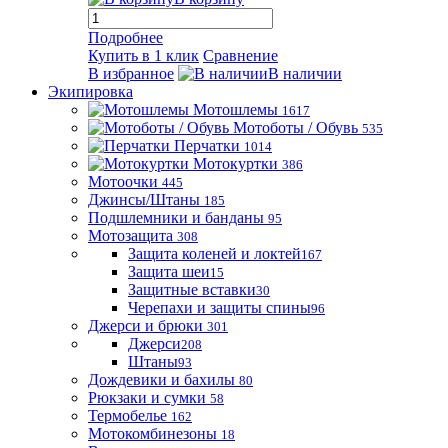
Подробнее
Купить в 1 клик
Сравнение
В избранное
В наличии
Экипировка
Мотошлемы
1617
Мотоботы / Обувь
535
Перчатки
1014
Мотокуртки
386
Мотоочки
445
Джинсы/Штаны
185
Подшлемники и банданы
95
Мотозащита
308
Защита коленей и локтей
167
Защита шеи
15
Защитные вставки
30
Черепахи и защиты спины
96
Джерси и брюки
301
Джерси
208
Штаны
93
Дождевики и бахилы
80
Рюкзаки и сумки
58
Термобелье
162
Мотокомбинезоны
18