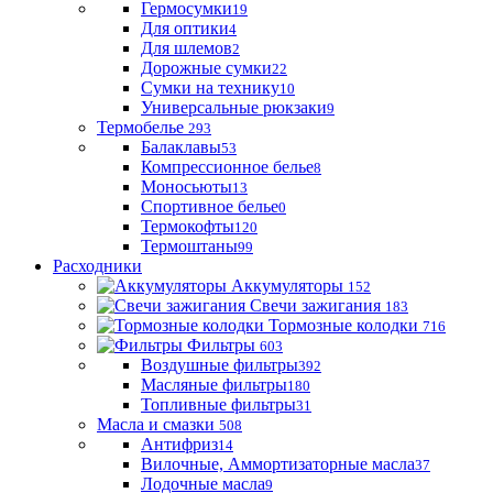
Гермосумки
19
Для оптики
4
Для шлемов
2
Дорожные сумки
22
Сумки на технику
10
Универсальные рюкзаки
9
Термобелье
293
Балаклавы
53
Компрессионное белье
8
Моносьюты
13
Спортивное белье
0
Термокофты
120
Термоштаны
99
Расходники
Аккумуляторы
152
Свечи зажигания
183
Тормозные колодки
716
Фильтры
603
Воздушные фильтры
392
Масляные фильтры
180
Топливные фильтры
31
Масла и смазки
508
Антифриз
14
Вилочные, Аммортизаторные масла
37
Лодочные масла
9