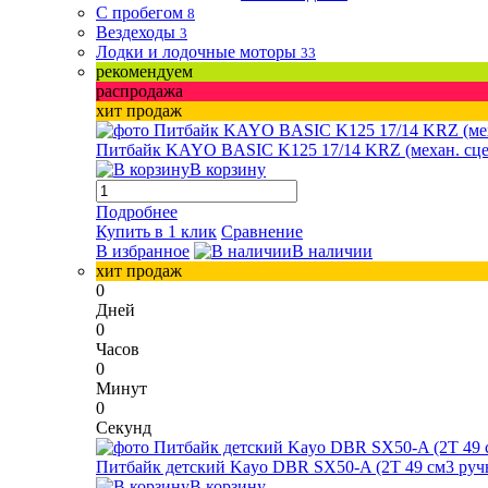
С пробегом
8
Вездеходы
3
Лодки и лодочные моторы
33
рекомендуем
распродажа
хит продаж
Питбайк KAYO BASIC K125 17/14 KRZ (механ. сцепл.
В корзину
Подробнее
Купить в 1 клик
Сравнение
В избранное
В наличии
хит продаж
0
Дней
0
Часов
0
Минут
0
Секунд
Питбайк детский Kayo DBR SX50-A (2T 49 см3 ручн
В корзину