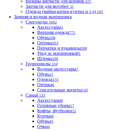
Визоры,запчасти для шлемов
221
Запчасти для мотобот
31
Одежда (майки,кепки,куртки и т.д)
165
Зимняя и водная экипировка
Снегоходы
1662
Аксессуары
3
Верхняя одежда
772
Обувь
208
Оптика
203
Перчатки и рукавицы
269
Уход за экипировкой
1
Шлемы
206
Гидроциклы
310
Водные аксессуары
7
Обувь
21
Одежда
133
Оптика
6
Спасательные жилеты
143
Casual
135
Аксессуары
0
Головные уборы
17
Кофты, футболки
52
Куртки
6
Обувь
45
Очки
4