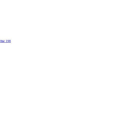
клы
198