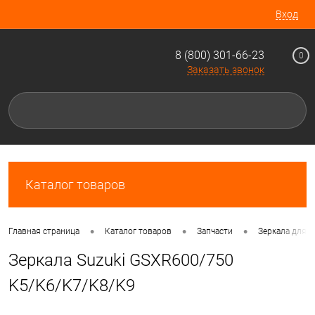
Вход
8 (800) 301-66-23
0
Заказать звонок
Каталог товаров
•
•
•
Главная страница
Каталог товаров
Запчасти
Зеркала для 
Зеркала Suzuki GSXR600/750
K5/K6/K7/K8/K9