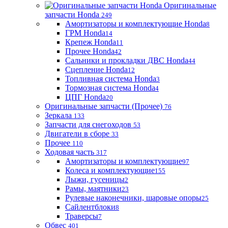
Оригинальные
запчасти Honda
249
Амортизаторы и комплектующие Honda
8
ГРМ Honda
14
Крепеж Honda
11
Прочее Honda
42
Сальники и прокладки ДВС Honda
44
Сцепление Honda
12
Топливная система Honda
3
Тормозная система Honda
4
ЦПГ Honda
20
Оригинальные запчасти (Прочее)
76
Зеркала
133
Запчасти для снегоходов
53
Двигатели в сборе
33
Прочее
110
Ходовая часть
317
Амортизаторы и комплектующие
97
Колеса и комплектующие
155
Лыжи, гусеницы
2
Рамы, маятники
23
Рулевые наконечники, шаровые опоры
25
Сайлентблоки
8
Траверсы
7
Обвес
401