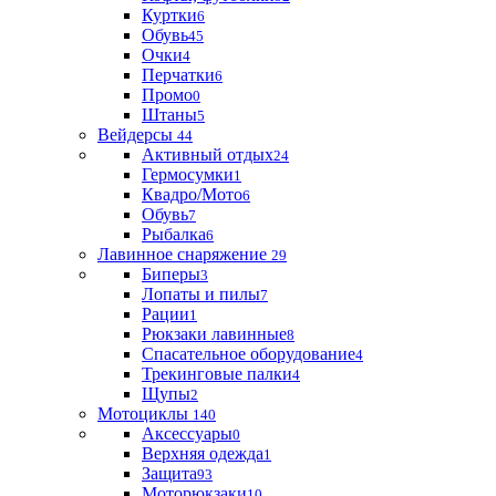
Куртки
6
Обувь
45
Очки
4
Перчатки
6
Промо
0
Штаны
5
Вейдерсы
44
Активный отдых
24
Гермосумки
1
Квадро/Мото
6
Обувь
7
Рыбалка
6
Лавинное снаряжение
29
Биперы
3
Лопаты и пилы
7
Рации
1
Рюкзаки лавинные
8
Спасательное оборудование
4
Трекинговые палки
4
Щупы
2
Мотоциклы
140
Аксессуары
0
Верхняя одежда
1
Защита
93
Моторюкзаки
10