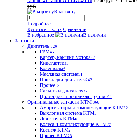
Marine 4T Motor Oil 10W-40 1л
1 260 руб.
/ шт
1 400
руб.
В корзину
Подробнее
Купить в 1 клик
Сравнение
В избранное
В наличии
Запчасти
Двигатель
526
ГРМ
46
Картер, крышки мотора
42
Кикстартер
35
Коленвалы
6
Масляная система
11
Прокладки двигателя
242
Прочее
13
Сальники двигателя
27
Цилиндро - поршневая группа
104
Оригинальные запчасти KTM
366
Амортизаторы и комплектующие KTM
32
Выхлопная система KTM
5
Двигатель KTM
48
Колеса и комплектующие KTM
22
Крепеж KTM
2
Прочее KTM
28