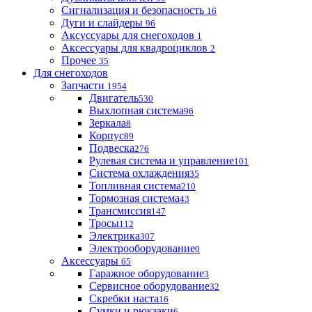
Сигнализация и безопасность
16
Дуги и слайдеры
96
Аксуссуары для снегоходов
1
Аксессуары для квадроциклов
2
Прочее
35
Для снегоходов
Запчасти
1954
Двигатель
530
Выхлопная система
96
Зеркала
8
Корпус
89
Подвеска
276
Рулевая система и управление
101
Система охлаждения
35
Топливная система
210
Тормозная система
43
Трансмиссия
147
Тросы
112
Электрика
307
Электрооборудование
0
Аксессуары
65
Гаражное оборудование
3
Сервисное оборудование
32
Скребки наста
16
Сумки и рюкзаки
6