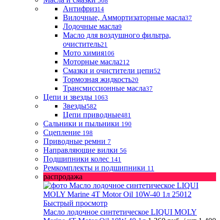
508
Антифриз
14
Вилочные, Аммортизаторные масла
37
Лодочные масла
9
Масло для воздушного фильтра,
очиститель
21
Мото химия
106
Моторные масла
212
Смазки и очистители цепи
52
Тормозная жидкость
20
Трансмиссионные масла
37
Цепи и звезды
1063
Звезды
582
Цепи приводные
481
Сальники и пыльники
190
Сцепление
198
Приводные ремни
7
Направляющие вилки
56
Подшипники колес
141
Ремкомплекты и подшипники
11
распродажа
Быстрый просмотр
Масло лодочное синтетическое LIQUI MOLY