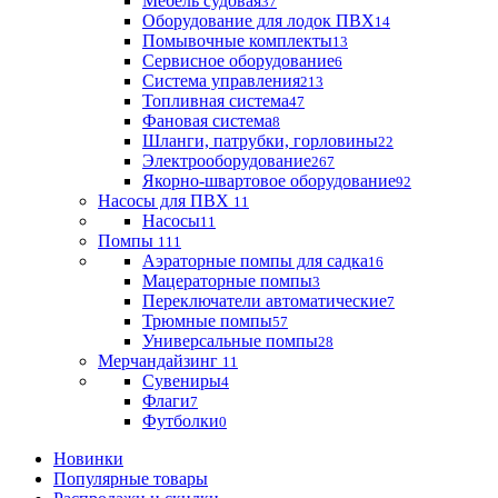
Мебель судовая
37
Оборудование для лодок ПВХ
14
Помывочные комплекты
13
Сервисное оборудование
6
Система управления
213
Топливная система
47
Фановая система
8
Шланги, патрубки, горловины
22
Электрооборудование
267
Якорно-швартовое оборудование
92
Насосы для ПВХ
11
Насосы
11
Помпы
111
Аэраторные помпы для садка
16
Мацераторные помпы
3
Переключатели автоматические
7
Трюмные помпы
57
Универсальные помпы
28
Мерчандайзинг
11
Сувениры
4
Флаги
7
Футболки
0
Новинки
Популярные товары