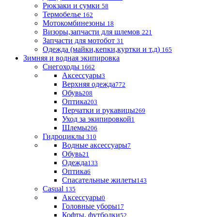
Рюкзаки и сумки
58
Термобелье
162
Мотокомбинезоны
18
Визоры,запчасти для шлемов
221
Запчасти для мотобот
31
Одежда (майки,кепки,куртки и т.д)
165
Зимняя и водная экипировка
Снегоходы
1662
Аксессуары
3
Верхняя одежда
772
Обувь
208
Оптика
203
Перчатки и рукавицы
269
Уход за экипировкой
1
Шлемы
206
Гидроциклы
310
Водные аксессуары
7
Обувь
21
Одежда
133
Оптика
6
Спасательные жилеты
143
Casual
135
Аксессуары
0
Головные уборы
17
Кофты, футболки
52