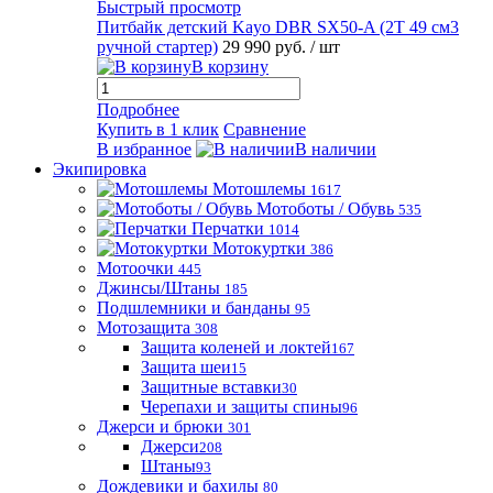
Быстрый просмотр
Питбайк детский Kayo DBR SX50-A (2T 49 см3
ручной стартер)
29 990 руб.
/ шт
В корзину
Подробнее
Купить в 1 клик
Сравнение
В избранное
В наличии
Экипировка
Мотошлемы
1617
Мотоботы / Обувь
535
Перчатки
1014
Мотокуртки
386
Мотоочки
445
Джинсы/Штаны
185
Подшлемники и банданы
95
Мотозащита
308
Защита коленей и локтей
167
Защита шеи
15
Защитные вставки
30
Черепахи и защиты спины
96
Джерси и брюки
301
Джерси
208
Штаны
93
Дождевики и бахилы
80