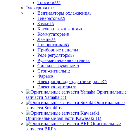
Тросики
358
Электрика
613
Вентиляторы охлаждения
5
Генераторы
35
Замки
18
Катушки зажигания
60
Коммутаторы
48
Лампы
38
Поворотники
83
Приборные панели
4
Реле регуляторы
98
Рулевые переключатели
44
Сигналы звуковые
19
Стоп-сигналы
12
Фары
39
Электропроводка, датчики, реле
79
Электростартеры
28
Оригинальные
запчасти Yamaha
291
Оригинальные
запчасти Suzuki
196
Оригинальные запчасти Kawasaki
115
Оригинальные
запчасти BRP
9