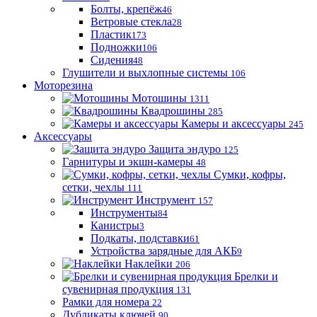
Болты, крепёж
46
Ветровые стекла
28
Пластик
173
Подножки
106
Сидения
48
Глушители и выхлопные системы
106
Моторезина
Мотошины
1311
Квадрошины
285
Камеры и аксессуары
245
Аксессуары
Защита эндуро
125
Гарнитуры и экшн-камеры
48
Сумки, кофры,
сетки, чехлы
111
Инструмент
157
Инструменты
84
Канистры
3
Подкаты, подставки
61
Устройства зарядные для АКБ
9
Наклейки
206
Брелки и
сувенирная продукция
131
Рамки для номера
22
Дубликаты ключей
90