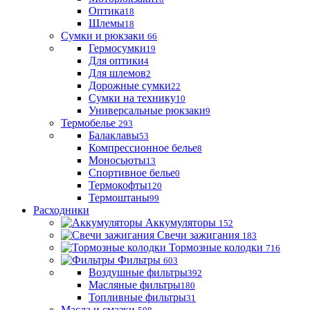
Оптика
18
Шлемы
18
Сумки и рюкзаки
66
Гермосумки
19
Для оптики
4
Для шлемов
2
Дорожные сумки
22
Сумки на технику
10
Универсальные рюкзаки
9
Термобелье
293
Балаклавы
53
Компрессионное белье
8
Моносьюты
13
Спортивное белье
0
Термокофты
120
Термоштаны
99
Расходники
Аккумуляторы
152
Свечи зажигания
183
Тормозные колодки
716
Фильтры
603
Воздушные фильтры
392
Масляные фильтры
180
Топливные фильтры
31
Масла и смазки