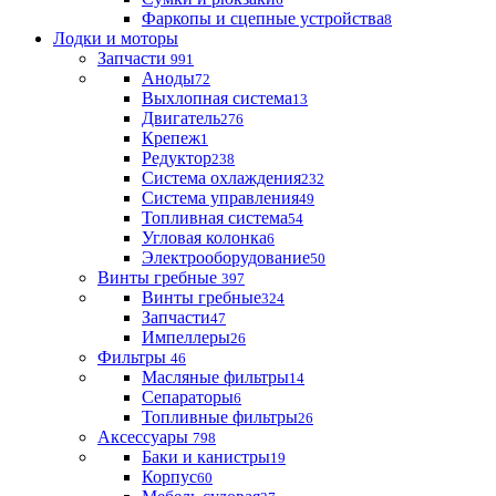
Фаркопы и сцепные устройства
8
Лодки и моторы
Запчасти
991
Аноды
72
Выхлопная система
13
Двигатель
276
Крепеж
1
Редуктор
238
Система охлаждения
232
Система управления
49
Топливная система
54
Угловая колонка
6
Электрооборудование
50
Винты гребные
397
Винты гребные
324
Запчасти
47
Импеллеры
26
Фильтры
46
Масляные фильтры
14
Сепараторы
6
Топливные фильтры
26
Аксессуары
798
Баки и канистры
19
Корпус
60