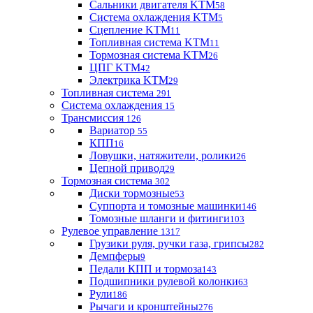
Сальники двигателя KTM
58
Система охлаждения KTM
5
Сцепление KTM
11
Топливная система KTM
11
Тормозная система KTM
26
ЦПГ KTM
42
Электрика KTM
29
Топливная система
291
Система охлаждения
15
Трансмиссия
126
Вариатор
55
КПП
16
Ловушки, натяжители, ролики
26
Цепной привод
29
Тормозная система
302
Диски тормозные
53
Суппорта и томозные машинки
146
Томозные шланги и фитинги
103
Рулевое управление
1317
Грузики руля, ручки газа, грипсы
282
Демпферы
9
Педали КПП и тормоза
143
Подшипники рулевой колонки
63
Рули
186
Рычаги и кронштейны
276