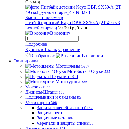
Секунд
Быстрый просмотр
Питбайк детский Kayo DBR SX50-A (2T 49 см3
ручной стартер)
29 990 руб.
/ шт
В корзину
Подробнее
Купить в 1 клик
Сравнение
В избранное
В наличии
Экипировка
Мотошлемы
1617
Мотоботы / Обувь
535
Перчатки
1014
Мотокуртки
386
Мотоочки
445
Джинсы/Штаны
185
Подшлемники и банданы
95
Мотозащита
308
Защита коленей и локтей
167
Защита шеи
15
Защитные вставки
30
Черепахи и защиты спины
96
Джерси и брюки
301