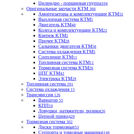
Цилиндро - поршневая группа
104
Оригинальные запчасти KTM
366
Амортизаторы и комплектующие KTM
32
Выхлопная система KTM
5
Двигатель KTM
48
Колеса и комплектующие KTM
22
Крепеж KTM
2
Прочее KTM
28
Сальники двигателя KTM
58
Система охлаждения KTM
5
Сцепление KTM
11
Топливная система KTM
11
Тормозная система KTM
26
ЦПГ KTM
42
Электрика KTM
29
Топливная система
291
Система охлаждения
15
Трансмиссия
126
Вариатор
55
КПП
16
Ловушки, натяжители, ролики
26
Цепной привод
29
Тормозная система
302
Диски тормозные
53
Суппорта и томозные машинки
146