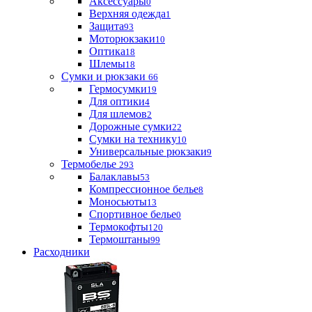
Аксессуары
0
Верхняя одежда
1
Защита
93
Моторюкзаки
10
Оптика
18
Шлемы
18
Сумки и рюкзаки
66
Гермосумки
19
Для оптики
4
Для шлемов
2
Дорожные сумки
22
Сумки на технику
10
Универсальные рюкзаки
9
Термобелье
293
Балаклавы
53
Компрессионное белье
8
Моносьюты
13
Спортивное белье
0
Термокофты
120
Термоштаны
99
Расходники