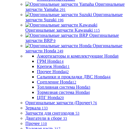
Оригинальные
запчасти Yamaha
291
Оригинальные
запчасти Suzuki
196
Оригинальные запчасти Kawasaki
115
Оригинальные
запчасти BRP
9
Оригинальные
запчасти Honda
249
Амортизаторы и комплектующие Honda
8
ГРМ Honda
14
Крепеж Honda
11
Прочее Honda
42
Сальники и прокладки ДВС Honda
44
Сцепление Honda
12
Топливная система Honda
3
Тормозная система Honda
4
ЦПГ Honda
20
Оригинальные запчасти (Прочее)
76
Зеркала
133
Запчасти для снегоходов
53
Двигатели в сборе
33
Прочее
110
Ходовая часть
317