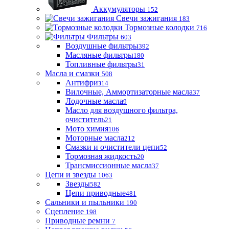
Аккумуляторы
152
Свечи зажигания
183
Тормозные колодки
716
Фильтры
603
Воздушные фильтры
392
Масляные фильтры
180
Топливные фильтры
31
Масла и смазки
508
Антифриз
14
Вилочные, Аммортизаторные масла
37
Лодочные масла
9
Масло для воздушного фильтра,
очиститель
21
Мото химия
106
Моторные масла
212
Смазки и очистители цепи
52
Тормозная жидкость
20
Трансмиссионные масла
37
Цепи и звезды
1063
Звезды
582
Цепи приводные
481
Сальники и пыльники
190
Сцепление
198
Приводные ремни
7