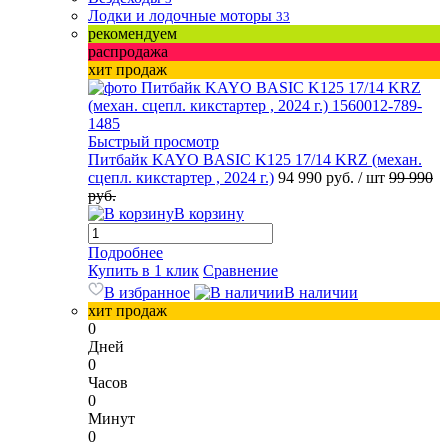
Лодки и лодочные моторы
33
рекомендуем
распродажа
хит продаж
Быстрый просмотр
Питбайк KAYO BASIC K125 17/14 KRZ (механ.
сцепл. кикстартер , 2024 г.)
94 990 руб.
/ шт
99 990
руб.
В корзину
Подробнее
Купить в 1 клик
Сравнение
В избранное
В наличии
хит продаж
0
Дней
0
Часов
0
Минут
0