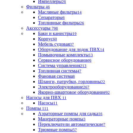
Импеллеры
26
Фильтры
46
Масляные фильтры
14
Сепараторы
6
Топливные фильтры
26
Аксессуары
798
Баки и канистры
19
Корпус
60
Мебель судовая
37
Оборудование для лодок ПВХ
14
Помывочные комплекты
13
Сервисное оборудование
6
Система управления
213
Топливная система
47
Фановая система
8
Шланги, патрубки, горловины
22
Электрооборудование
267
Якорно-швартовое оборудование
92
Насосы для ПВХ
11
Насосы
11
Помпы
111
Аэраторные помпы для садка
16
Мацераторные помпы
3
Переключатели автоматические
7
Трюмные помпы
57