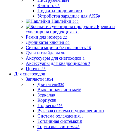
Инструменты
84
Канистры
3
Подкаты, подставки
61
Устройства зарядные для АКБ
9
Наклейки
206
Брелки и
сувенирная продукция
131
Рамки для номера
22
Дубликаты ключей
90
Сигнализация и безопасность
16
Дуги и слайдеры
96
Аксуссуары для снегоходов
1
Аксессуары для квадроциклов
2
Прочее
35
Для снегоходов
Запчасти
1954
Двигатель
530
Выхлопная система
96
Зеркала
8
Корпус
89
Подвеска
276
Рулевая система и управление
101
Система охлаждения
35
Топливная система
210
Тормозная система
43