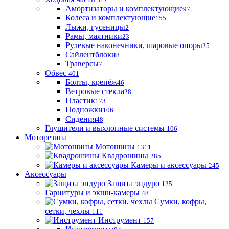
Амортизаторы и комплектующие
97
Колеса и комплектующие
155
Лыжи, гусеницы
2
Рамы, маятники
23
Рулевые наконечники, шаровые опоры
25
Сайлентблоки
8
Траверсы
7
Обвес
401
Болты, крепёж
46
Ветровые стекла
28
Пластик
173
Подножки
106
Сидения
48
Глушители и выхлопные системы
106
Моторезина
Мотошины
1311
Квадрошины
285
Камеры и аксессуары
245
Аксессуары
Защита эндуро
125
Гарнитуры и экшн-камеры
48
Сумки, кофры,
сетки, чехлы
111
Инструмент
157