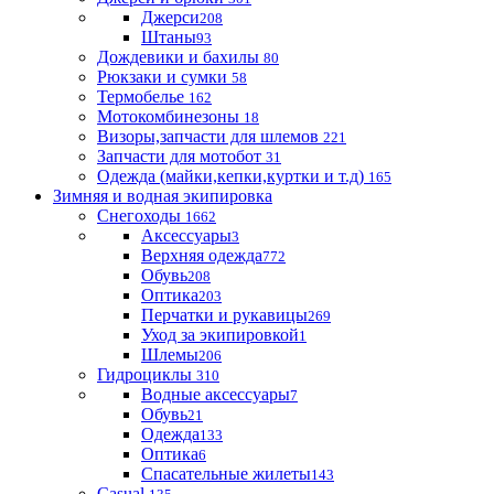
Джерси
208
Штаны
93
Дождевики и бахилы
80
Рюкзаки и сумки
58
Термобелье
162
Мотокомбинезоны
18
Визоры,запчасти для шлемов
221
Запчасти для мотобот
31
Одежда (майки,кепки,куртки и т.д)
165
Зимняя и водная экипировка
Снегоходы
1662
Аксессуары
3
Верхняя одежда
772
Обувь
208
Оптика
203
Перчатки и рукавицы
269
Уход за экипировкой
1
Шлемы
206
Гидроциклы
310
Водные аксессуары
7
Обувь
21
Одежда
133
Оптика
6
Спасательные жилеты
143
Casual