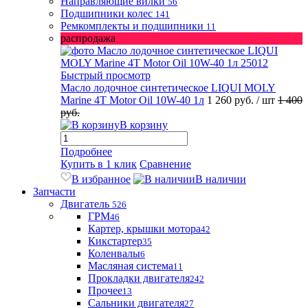
Направляющие вилки
56
Подшипники колес
141
Ремкомплекты и подшипники
11
распродажа
Быстрый просмотр
Масло лодочное синтетическое LIQUI MOLY
Marine 4T Motor Oil 10W-40 1л
1 260 руб.
/ шт
1 400
руб.
В корзину
Подробнее
Купить в 1 клик
Сравнение
В избранное
В наличии
Запчасти
Двигатель
526
ГРМ
46
Картер, крышки мотора
42
Кикстартер
35
Коленвалы
6
Масляная система
11
Прокладки двигателя
242
Прочее
13
Сальники двигателя
27