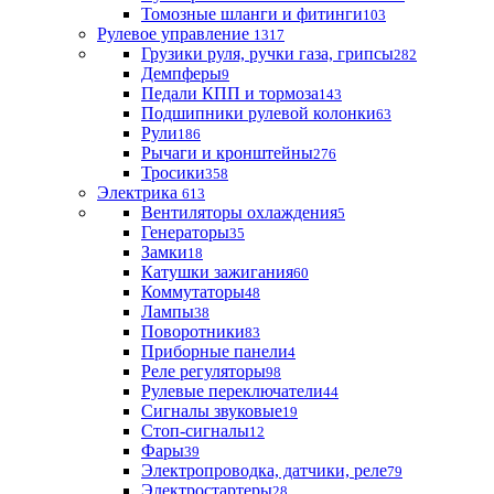
Томозные шланги и фитинги
103
Рулевое управление
1317
Грузики руля, ручки газа, грипсы
282
Демпферы
9
Педали КПП и тормоза
143
Подшипники рулевой колонки
63
Рули
186
Рычаги и кронштейны
276
Тросики
358
Электрика
613
Вентиляторы охлаждения
5
Генераторы
35
Замки
18
Катушки зажигания
60
Коммутаторы
48
Лампы
38
Поворотники
83
Приборные панели
4
Реле регуляторы
98
Рулевые переключатели
44
Сигналы звуковые
19
Стоп-сигналы
12
Фары
39
Электропроводка, датчики, реле
79
Электростартеры
28