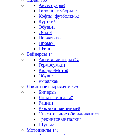
135
Аксессуары
0
Головные уборы
17
Кофты, футболки
52
Куртки
6
Обувь
45
Очки
4
Перчатки
6
Промо
0
Штаны
5
Вейдерсы
44
Активный отдых
24
Гермосумки
1
Квадро/Мото
6
Обувь
7
Рыбалка
6
Лавинное снаряжение
29
Биперы
3
Лопаты и пилы
7
Рации
1
Рюкзаки лавинные
8
Спасательное оборудование
4
Трекинговые палки
4
Щупы
2
Мотоциклы
140