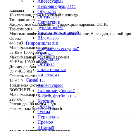
Аксессуары
3
Верхняя одежда
772
Клапана
Обувь
208
16 клапанов, по 4 на каждый цилиндр
Оптика
203
Тип двигателя
Перчатки и
Жидкостное охлаждение, четырехцилиндровый, DOHC
рукавицы
269
Трансмиссия
Уход за экипировкой
1
Многодисковое сцепление в масляной ванне, 6 передач, цепной пр
Шлемы
206
Объем
Гидроциклы
443 см3
310
Максимальная мощность
Водные аксессуары
7
52 Квт/ 13000 об/мин
Обувь
21
Максимальный крутящий момент
Одежда
133
39 Н*м/ 10500 об/мин
Оптика
6
Диаметр × Ход
Спасательные
59 × 40.5 мм
жилеты
143
Степень сжатия
Casual
135
12.9:1
Аксессуары
Топливная система
0
BOSCH EFI
Головные уборы
17
Максимальная скорость
Кофты, футболки
52
220 км/ч
Куртки
6
Разгон до 100 км/ч 4.2 сек
Обувь
45
Режим езды Sport/Eco/Launch
Очки
4
Перчатки
6
Промо
0
Штаны
5