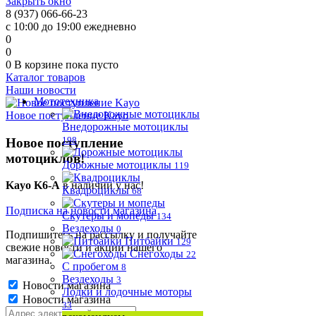
Закрыть окно
8 (937) 066-66-23
с 10:00 до 19:00 ежедневно
0
0
0
В корзине
пока пусто
Каталог товаров
Наши новости
Мототехника
Новое поступление Kayo
Внедорожные мотоциклы
198
Новое поступление
мотоциклов!
Дорожные мотоциклы
119
Kayo K6-A
в наличии у нас!
Квадроциклы
68
Подписка на новости магазина
Скутеры и мопеды
134
Вездеходы
0
Подпишитесь на рассылку и получайте
Питбайки
129
свежие новости и акции нашего
Снегоходы
22
магазина.
С пробегом
8
Вездеходы
3
Новости магазина
Лодки и лодочные моторы
Новости магазина
33