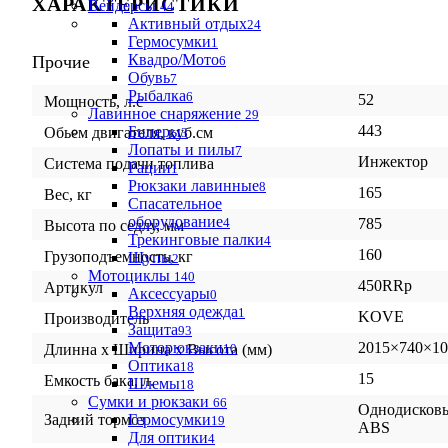
ХАРАКТЕРИСТИКИ
Вейдерсы
44
Активный отдых
24
Гермосумки
1
Квадро/Мото
Прочие
6
Обувь
7
Рыбалка
6
52
Мощность, л.с
Лавинное снаряжение
29
443
Биперы
Обьем двигателя, куб.см
3
Лопаты и пилы
7
Инжектор
Система подачи топлива
Рации
1
Рюкзаки лавинные
8
165
Вес, кг
Спасательное
оборудование
4
785
Высота по седлу, мм
Трекинговые палки
4
160
Грузоподъемность, кг
Щупы
2
Мотоциклы
140
450RRp
Артикул
Аксессуары
0
Верхняя одежда
1
KOVE
Производитель
Защита
93
Моторюкзаки
2015×740×10
Длинна х Ширина х Высота (мм)
10
Оптика
18
15
Емкость бака, л.
Шлемы
18
Сумки и рюкзаки
66
Однодисковы
Задний тормоз
Гермосумки
19
ABS
Для оптики
4