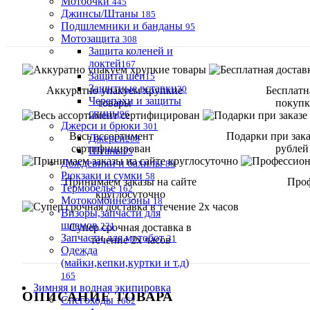
Мотоочки
445
Джинсы/Штаны
185
Подшлемники и банданы
95
Мотозащита
308
Защита коленей и
локтей
167
Защита шеи
15
Защитные вставки
30
Аккуратно упакуем хрупкие
Бесплатн
Черепахи и защиты
товары
покупке
спины
96
Джерси и брюки
301
Весь ассортимент
Подарки при зака
Джерси
208
сертифицирован
рублей
Штаны
93
Дождевики и бахилы
80
Рюкзаки и сумки
58
Принимаем заказы на сайте
Проф
Термобелье
162
круглосуточно
Мотокомбинезоны
18
Визоры,запчасти для
шлемов
221
Супер срочная доставка в
Запчасти для мотобот
31
течение 2х часов
Одежда
(майки,кепки,куртки и т.д)
165
Зимняя и водная экипировка
ОПИСАНИЕ ТОВАРА
Снегоходы
1662