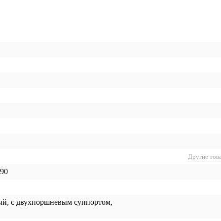
Другие тов
90
й, с двухпоршневым суппортом,