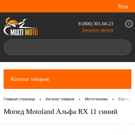
Вход
8 (800) 301-66-23
0
Заказать звонок
Каталог товаров
•
•
•
Главная страница
Каталог товаров
Мототехника
Скутеры 
Мопед Motoland Альфа RX 11 синий